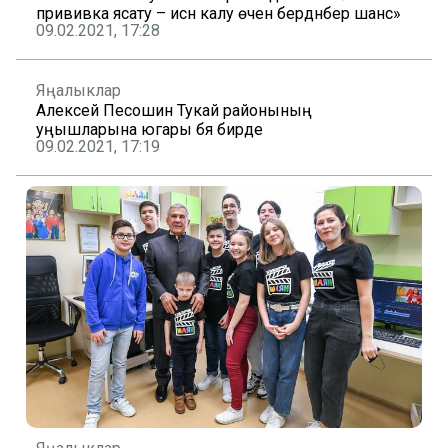
прививка ясату – исән калу өчен бердәнбер шанс»
09.02.2021, 17:28
Яңалыклар
Алексей Песошин Тукай районының
уңышларына югары бәя бирде
09.02.2021, 17:19