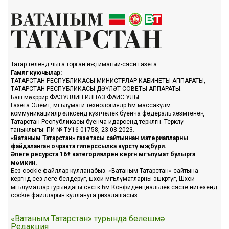
Татар телендә чыга торган иҗтимагый-сәяси газета.
Гамәлгә куючылар:
ТАТАРСТАН РЕСПУБЛИКАСЫ МИНИСТРЛАР КАБИНЕТЫ АППАРАТЫ,
ТАТАРСТАН РЕСПУБЛИКАСЫ ДӘҮЛӘТ СОВЕТЫ АППАРАТЫ.
Баш мөхәррир ФАЗУЛЛИН ИЛНАЗ ФАИС УЛЫ.
Газета Элемтә, мәгълүмати технологияләр һәм массакүләм
коммуникацияләр өлкәсендә күзәтчелек буенча федераль хезмәтенең
Татарстан Республикасы буенча идарәсендә теркәлгән. Теркәлү
таныклыгы: ПИ № ТУ16-01758, 23.08.2023.
«Ватаным Татарстан» газетасы сайтыннан материалларны
файдаланган очракта гиперссылка күрсәтү мәҗбүри.
Әлеге ресурста 16+ категорияләренә кергән мәгълүмат булырга
мөмкин.
Без cookie-файллар кулланабыз. «Ватаным Татарстан» сайтына
кергәндә сез әлеге белдерүгә, шәхси мәгълүматларны эшкәртүгә, Шәхси
мәгълүматлар турындагы сәясәткә һәм Конфиденциальлек сәясәте нигезендә
cookie файлларын куллануга ризалашасыз.
«Ватаным Татарстан» турында белешмә
Редакция