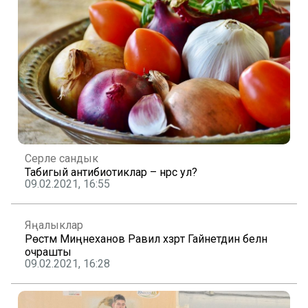
Серле сандык
Табигый антибиотиклар – нәрсә ул?
09.02.2021, 16:55
Яңалыклар
Рөстәм Миңнеханов Равил хәзрәт Гайнетдин белән
очрашты
09.02.2021, 16:28