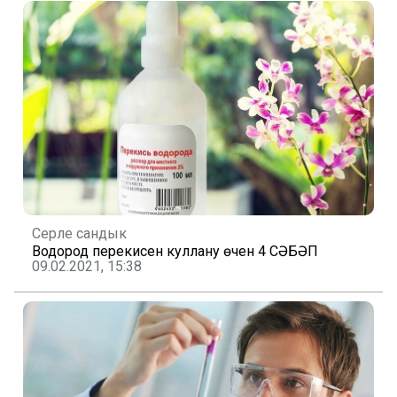
Серле сандык
Водород перекисен куллану өчен 4 СӘБӘП
09.02.2021, 15:38