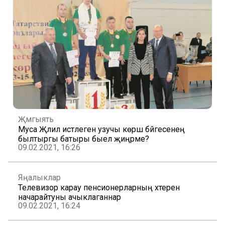
Җәмгыять
Муса Җәлил истәлегенә узучы көрәш бәйгесенең
былтыргы батыры быел җиңәрме?
09.02.2021, 16:26
Яңалыклар
Телевизор карау пенсионерларның хәтерен
начарайтуны ачыклаганнар
09.02.2021, 16:24