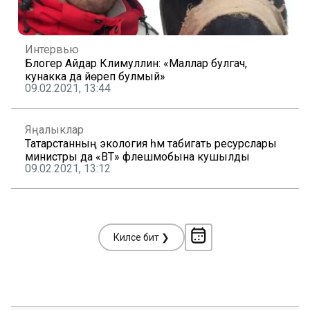
Интервью
Блогер Айдар Кәлимуллин: «Маллар булгач,
кунакка да йөреп булмый»
09.02.2021, 13:44
Яңалыклар
Татарстанның экология һәм табигать ресурслары
министры да «ВТ» флешмобына кушылды
09.02.2021, 13:12
Киләсе бит ❯