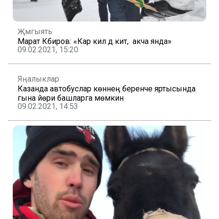
Җәмгыять
Марат Кәбиров: «Кар килә дә китә, ә акча янда»
09.02.2021, 15:20
Яңалыклар
Казанда автобуслар көннең беренче яртысында
гына йөри башларга мөмкин
09.02.2021, 14:53