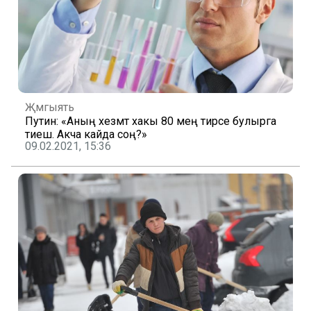
Җәмгыять
Путин: «Аның хезмәт хакы 80 мең тирәсе булырга
тиеш. Акча кайда соң?»
09.02.2021, 15:36