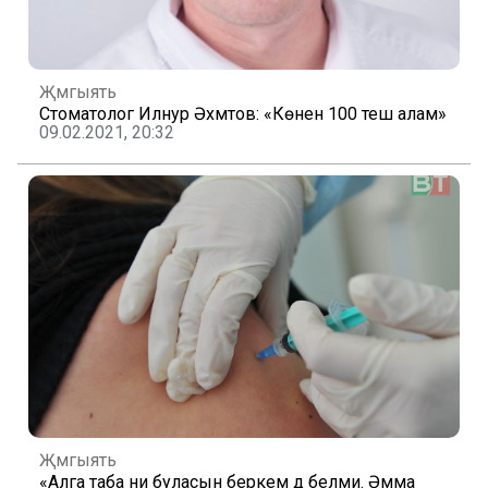
Җәмгыять
Стоматолог Илнур Әхмәтов: «Көненә 100 теш алам»
09.02.2021, 20:32
Җәмгыять
«Алга таба ни буласын беркем дә белми. Әмма