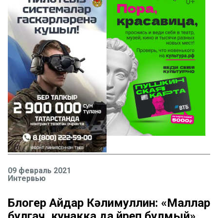
09 февраль 2021
Интервью
Блогер Айдар Кәлимуллин: «Маллар
булгач, кунакка да йөреп булмый»