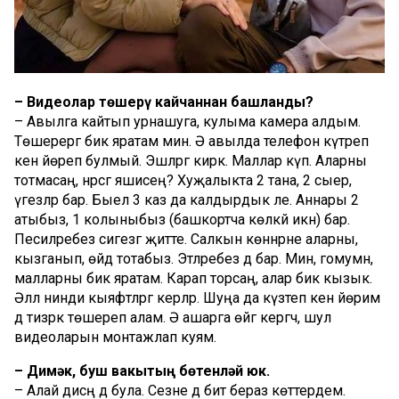
– Видеолар төшерү кайчаннан башланды?
– Авылга кайтып урнашуга, кулыма камера алдым.
Төшерергә бик яратам мин. Ә авылда телефон күтәреп
кенә йөреп булмый. Эшләргә кирәк. Маллар күп. Аларны
тотмасаң, нәрсәгә яшисең? Хуҗалыкта 2 тана, 2 сыер,
үгезләр бар. Быел 3 каз да калдырдык әле. Аннары 2
атыбыз, 1 колыныбыз (башкортча көлкәй икән) бар.
Песиләребез сигезгә җитте. Салкын көннәрне аларны,
кызганып, өйдә тотабыз. Этләребез дә бар. Мин, гомумән,
малларны бик яратам. Карап торсаң, алар бик кызык.
Әллә нинди кыяфәтләргә керәләр. Шуңа да күзәтеп кенә йөрим
дә тизрәк төшереп алам. Ә ашарга өйгә кергәч, шул
видеоларын монтажлап куям.
– Димәк, буш вакытың бөтенләй юк.
– Алай дисәң дә була. Сезне дә бит бераз көттердем.