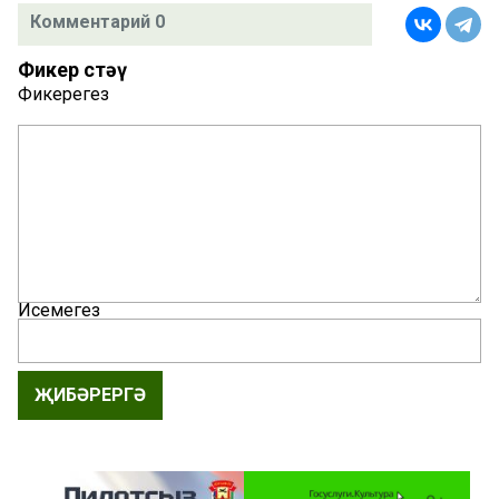
Комментарий 0
Фикер өстәү
Фикерегез
Исемегез
ҖИБӘРЕРГӘ