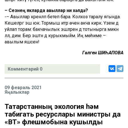
– Сезнең якларда авыллар ни хәлдә?
-– Авыллар әкренләп бетеп бара. Колхоз таралу ягында.
Кешеләргә эш юк. Тормыш итәр өчен акча кирәк. Үзем дә
уйлап торам: бакчачылык эшләренә дә тотынырга микән
әллә, дим. Бер эштән дә курыкмыйм. Иң мөһиме –
авылым яшәсен!
Гөлгенә ШИҺАПОВА
Комментарий 0
09 февраль 2021
Яңалыклар
Татарстанның экология һәм
табигать ресурслары министры да
«ВТ» флешмобына кушылды