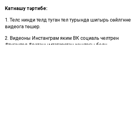
Катнашу тәртибе:
1. Теләсә нинди телдә туган тел турында шигырь сөйләгәнне
видеога төшер.
2. Видеоны Инстанграм яким ВК социаль челтәренә
#тугантел #ватанымтатарстан хештегы белән
урнаштыр.
3. Якыннарыңны флешмобта катнашырга чакыр.
«Туган тел»не бергәләп укыйк!
Комментарий 0