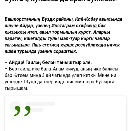
Башкорстанның Бүздәк районы, Кәпәй-Кобау авылында
яшәүче Айдар, үзенең Инстаграм сәхифәсендә бик
кызыклы итеп, авыл тормышын күрсәтә. Аларны
карагач, ишегалды тулы мал-туар йөргән чаклар
сагындыра. Яшь егетнең күрше республикада ничек
яшәве турында үзеннән сораштык.
– Айдар! Гаиләң белән таныштыр әле.
– Без гаиләдә ике бала. Апам кияүдә, аның ике баласы
бар. Әтием миңа 3 ай чагында үлеп киткән. Мине әни
үстерде. Шуңа да хәзер инде әнигә мин терәк булырга
тырышам.