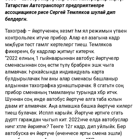
Татарстан Автотранспорт предприятиеләре
ассоциациясе рәисе Сергей Темляков шулай дип
белдергән.
Тахограф – йөртүченең хезмәт һәм ял режимын үтәвенә
контрольлек итүче прибор. Алар ел азагына кадәр
мәҗбүри төстә гамәлгә кертелергә тиеш. Темляков
фикеренчә, бу кадрлар җитмәүгә китерәчәк.
“2022 елның 1 гыйнварыннан автобус йөртүчеләр
сменасыннан соң өстәмә түләү бәрабәренә эшкә чыга
алмаячак. Һәркайсында индивидуаль карта
булдырылачак һәм аны алар сменасы башланыр
алдыннан тахографка урнаштырачак. 8 сәгатьтән соң
прибор сменаның тәмамлануы турында хәбәр итәчәк.
Шуннан соң инде автобус йөртүче алга таба юлын
дәвам итә алмаячак. Аңа алмашка башка йөртүче килергә
тиеш булачак. Исәпләп карыйк. Йөртүче иртәнге сәгать
дүрттә гараждан чыгып китә. 2022нче елда автобуслар
ничәгә хәтле йөриячәк? Төнге 12гә кадәр, дип уйлыйк. Бер
автобуска өч йөртүче (өченчесе ярты смена эшли)