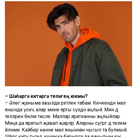
– Шәһәргә китәргә теләгең юкмы?
– Әлегә җаныма авылда рәхәтлек табам. Кечкенәдән мал
янында үскәч, алар мине ярты сүздән аңлый. Мин дә
телләрен беләм төсле. Маллар яратканны аңлыйлар.
Миңа да яратып җавап җирәләр. Аларны сүгәргә дә телем
әйләнми. Кайбер көнне мал яныннан чыгып та булмый.
Шәһәргә китү түгел, кунакка барырга да вакытым юк.