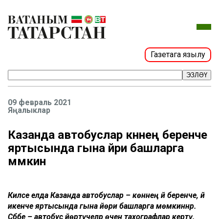
Газетага язылу
ЭЗЛӘҮ
09 февраль 2021
Яңалыклар
Казанда автобуслар көннең беренче
яртысында гына йөри башларга
мөмкин
Киләсе елда Казанда автобуслар – көннең йә беренче, йә
икенче яртысында гына йөри башларга мөмкиннәр.
Сәбәбе – автобус йөртүчеләр өчен тахографлар кертү.