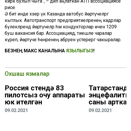
кирәк булып чыга”, – дип аңлаткан АТП ассоциациясе
рәисе.
Ә бит инде хәзер үк Казанда автобус йөртүчеләргә
кытлык. Автотранспорт предприятиеләренең кадрлар
бүлекләрендә йөртүчеләр һәм кондукторлар өчен 1209
буш вакансия бар. Ассоциациядә, тиешле чаралар
күреп, йөртүче һөнәренең абруен үстерергә чакыралар.
БЕЗНЕҢ МАКС КАНАЛЫНА
ЯЗЫЛЫГЫЗ
!
Охшаш язмалар
Россия өстендә 83
Татарстанда
пилотсыз очу аппараты
энцефалиты
юк ителгән
саны арткан
09.02.2021
09.02.2021