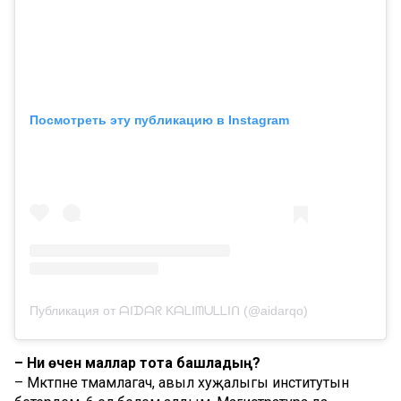
Посмотреть эту публикацию в Instagram
Публикация от ᗩIᗪᗩᖇ KᗩᒪIᗰᑌᒪᒪIᑎ (@aidarqo)
– Ни өчен маллар тота башладың?
– Мәктәпне тәмамлагач, авыл хуҗалыгы институтын