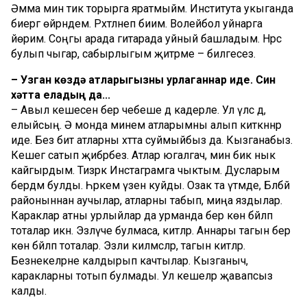
Әмма мин тик торырга яратмыйм. Института укыганда
биергә өйрәндем. Рәхәтләнеп биим. Волейбол уйнарга
йөрим. Соңгы арада гитарада уйный башладым. Нәрсә
булып чыгар, сабырлыгым җитәрме – билгесез.
– Узган көздә атларыгызны урлаганнар иде. Син
хәтта еладың да...
– Авыл кешесенә бер чебеше дә кадерле. Ул үлсә дә,
елыйсың. Ә монда минем атларымны алып киткәннәр
иде. Без бит атларны хәтта суймыйбыз да. Кызганабыз.
Кешегә сатып җибәрәбез. Атлар югалгач, мин бик нык
кайгырдым. Тизрәк Инстаграмга чыктым. Дусларым
бердәм булды. Һәркем үзенә куйды. Озак та үтмәде, Бәләбәй
районыннан аучылар, атларны табып, миңа яздылар.
Караклар атны урлыйлар да урманда бер көн бәйләп
тоталар икән. Эзләүче булмаса, китәләр. Аннары тагын бер
көн бәйләп тоталар. Эзли килмәсләр, тагын китәләр.
Безнекеләрне калдырып качтылар. Кызганыч,
каракларны тотып булмады. Ул кешеләр җавапсыз
калды.