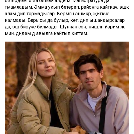
бетердем. 6 ел белем алдым. Магистратура да
тәмамладым. Әмма укып бетереп, районга кайткач, эшкә
алам дип тормадылар. Кермәгән эшмәкәр, җитәкче
калмады. Барысы да булыр, көт, дип ышандырсалар
да, эш бирүче булмады. Шуннан соң, нишләп йөрим әле
мин, дидем дә авылга кайтып киттем.