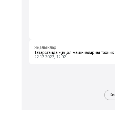
Яңалыклар
Татарстанда җиңел машиналарны техник к
22.12.2022, 12:02
Ки