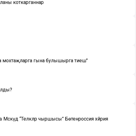
баланы коткарганнар
 да мохтаҗларга гына булышырга тиеш"
калды?
Мәскәүдә “Теләкләр чыршысы” Бөтенроссия хәйрия