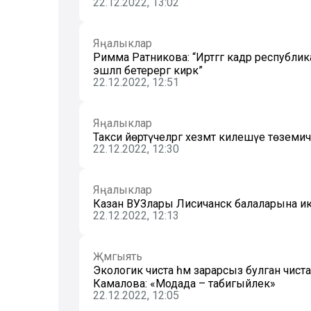
22.12.2022, 13:02
Яңалыклар
Римма Ратникова: “Иртәгәгә кадәр республ
эшләп бетерергә кирәк”
22.12.2022, 12:51
Яңалыклар
Такси йөртүчеләргә хезмәт килешүе төземичә
22.12.2022, 12:30
Яңалыклар
Казан ВУЗлары Лисичанск балаларына ике
22.12.2022, 12:13
Җәмгыять
Экологик чиста һәм зарарсыз булган чис
Камалова: «Модада – табигыйлек»
22.12.2022, 12:05