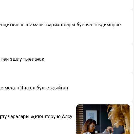
ика җитәкчесе атамасы вариантлары буенча тәкъдимнәрне
 генә эшләү тыелачак
 меңләп Яңа ел бүләге җыйган
тарту чаралары җитештерүче Алсу