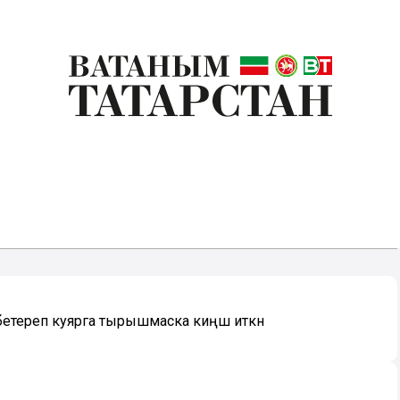
бетереп куярга тырышмаска киңәш иткән