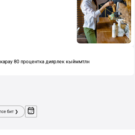
арау 80 процентка диярлек кыйммәтләнә
ләсе бит ❯