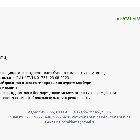
«Ватаным
АТЫ,
икацияләр өлкәсендә күзәтчелек буенча федераль хезмәтенең
таныклыгы: ПИ № ТУ16-01758, 23.08.2023.
йдаланган очракта гиперссылка күрсәтү мәҗбүри.
га мөмкин.
ргәндә сез әлеге белдерүгә, шәхси мәгълүматларны эшкәртүгә, Шәхси
 нигезендә cookie файлларын куллануга ризалашасыз.
Адрес: 420066, Казан ш., Декабристлар ур., 2 й.
Элемтә: 8 917 927-00-40, 222-09-70, www.vatantat.ru info@vatantat.ru
Реклама: vtreklama@mail.ru