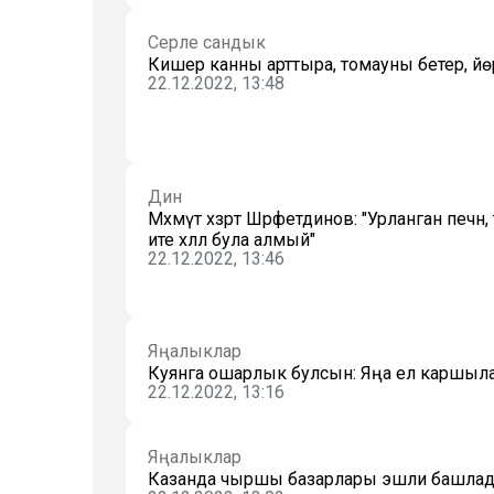
Серле сандык
Кишер канны арттыра, томауны бетерә, йө
22.12.2022, 13:48
Дин
Мәхмүт хәзрәт Шәрәфетдинов: "Урланган печ
ите хәләл була алмый"
22.12.2022, 13:46
Яңалыклар
Куянга ошарлык булсын: Яңа ел каршылаг
22.12.2022, 13:16
Яңалыклар
Казанда чыршы базарлары эшли башла