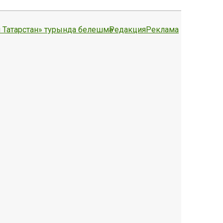
 Татарстан» турында белешмә
Редакция
Реклама