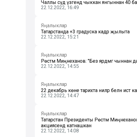
Чаллы сәүдә үзәгендә чыккан янгыннан 40 
22.12.2022, 16:49
Яңалыклар
Татарстанда +3 градуска кадәр җылыта
22.12.2022, 15:21
Яңалыклар
Рөстәм Миңнеханов: "Без ярдәмгә чыннан
22.12.2022, 14:55
Яңалыклар
22 декабрь көне тарихта ниләр белән истә 
22.12.2022, 14:47
Яңалыклар
Татарстан Президенты Рөстәм Миңнеханов 
акциясендә катнашкан
22.12.2022, 14:08