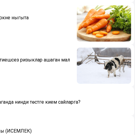
рәкне ныгыта
ән, тиешсез ризыклар ашаган мал
анда нинди төстәге кием сайларга?
ды (ИСЕМЛЕК)