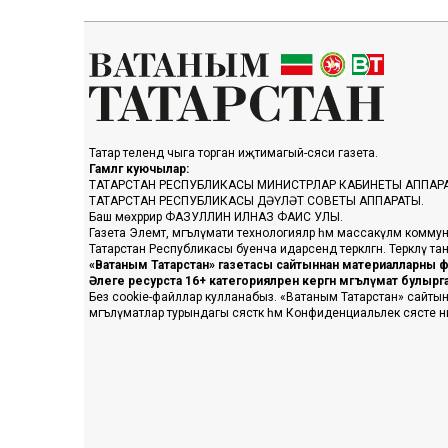
Татар телендә чыга торган иҗтимагый-сәяси газета.
Гамәлгә куючылар:
ТАТАРСТАН РЕСПУБЛИКАСЫ МИНИСТРЛАР КАБИНЕТЫ АППАР
ТАТАРСТАН РЕСПУБЛИКАСЫ ДӘҮЛӘТ СОВЕТЫ АППАРАТЫ.
Баш мөхәррир ФАЗУЛЛИН ИЛНАЗ ФАИС УЛЫ.
Газета Элемтә, мәгълүмати технологияләр һәм массакүләм коммун
Татарстан Республикасы буенча идарәсендә теркәлгән. Теркәлү 
«Ватаным Татарстан» газетасы сайтыннан материалларны фа
Әлеге ресурста 16+ категорияләренә кергән мәгълүмат булыр
Без cookie-файллар кулланабыз. «Ватаным Татарстан» сайтына ке
мәгълүматлар турындагы сәясәткә һәм Конфиденциальлек сәясәте