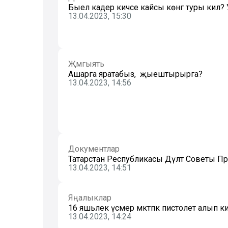
Быел кадер кичәсе кайсы көнгә туры килә?
13.04.2023, 15:30
Җәмгыять
Ашарга яратабыз, ә җыештырырга?
13.04.2023, 14:56
Документлар
Татарстан Республикасы Дәүләт Советы П
13.04.2023, 14:51
Яңалыклар
16 яшьлек үсмер мәктәпкә пистолет алып 
13.04.2023, 14:24