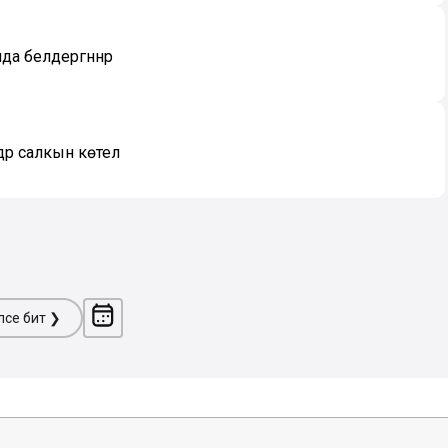
да белдергәннәр
әр салкын көтелә
ләсе бит ❯