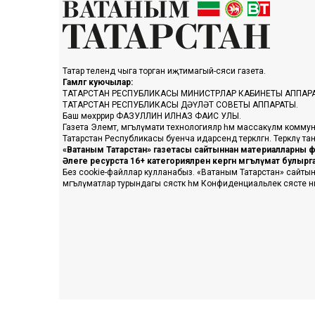
Татар телендә чыга торган иҗтимагый-сәяси газета.
Гамәлгә куючылар:
ТАТАРСТАН РЕСПУБЛИКАСЫ МИНИСТРЛАР КАБИНЕТЫ АППАР
ТАТАРСТАН РЕСПУБЛИКАСЫ ДӘҮЛӘТ СОВЕТЫ АППАРАТЫ.
Баш мөхәррир ФАЗУЛЛИН ИЛНАЗ ФАИС УЛЫ.
Газета Элемтә, мәгълүмати технологияләр һәм массакүләм коммун
Татарстан Республикасы буенча идарәсендә теркәлгән. Теркәлү 
«Ватаным Татарстан» газетасы сайтыннан материалларны фа
Әлеге ресурста 16+ категорияләренә кергән мәгълүмат булыр
Без cookie-файллар кулланабыз. «Ватаным Татарстан» сайтына ке
мәгълүматлар турындагы сәясәткә һәм Конфиденциальлек сәясәте