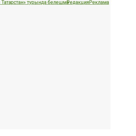
 Татарстан» турында белешмә
Редакция
Реклама