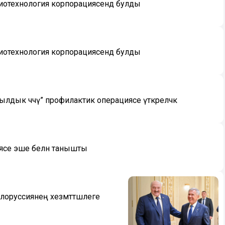
иотехнология корпорациясендә булды
иотехнология корпорациясендә булды
Уылдык чәчү” профилактик операциясе үткәреләчәк
иясе эше белән танышты
лоруссиянең хезмәттәшлеге