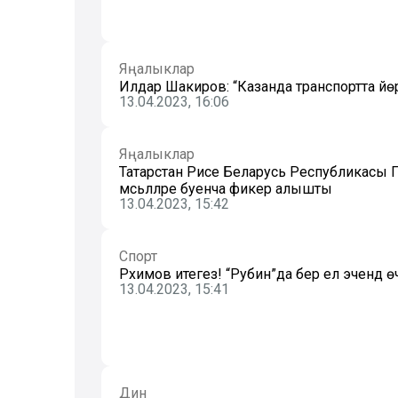
Яңалыклар
Илдар Шакиров: “Казанда транспортта йөр
13.04.2023, 16:06
Яңалыклар
Татарстан Рәисе Беларусь Республикасы 
мәсьәләләре буенча фикер алышты
13.04.2023, 15:42
Спорт
Рәхимов итегез! “Рубин”да бер ел эчендә 
13.04.2023, 15:41
Дин