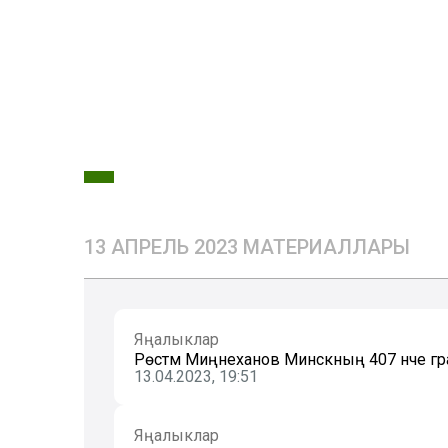
13 АПРЕЛЬ 2023 МАТЕРИАЛЛАРЫ
Яңалыклар
Рөстәм Миңнеханов Минскның 407 нче г
13.04.2023, 19:51
Яңалыклар