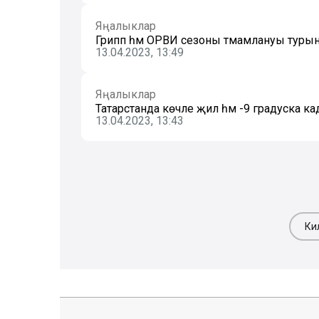
Яңалыклар
Грипп һәм ОРВИ сезоны тәмамлануы турын
13.04.2023, 13:49
Яңалыклар
Татарстанда көчле җил һәм -9 градуска кад
13.04.2023, 13:43
Ки