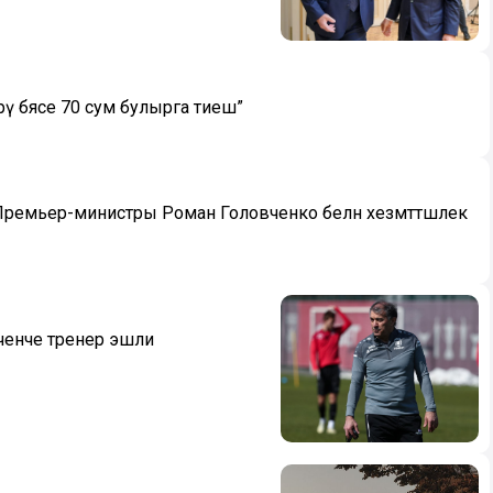
ү бәясе 70 сум булырга тиеш”
Премьер-министры Роман Головченко белән хезмәттәшлек
өченче тренер эшли