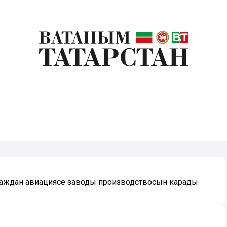
раждан авиациясе заводы производствосын карады