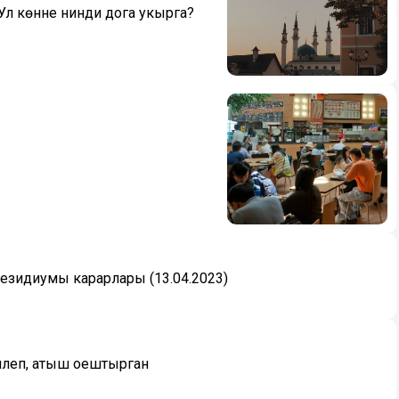
 Ул көнне нинди дога укырга?
резидиумы карарлары (13.04.2023)
килеп, атыш оештырган