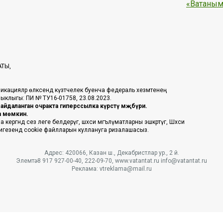
«Ватаным
АТЫ,
икацияләр өлкәсендә күзәтчелек буенча федераль хезмәтенең
таныклыгы: ПИ № ТУ16-01758, 23.08.2023.
йдаланган очракта гиперссылка күрсәтү мәҗбүри.
га мөмкин.
ргәндә сез әлеге белдерүгә, шәхси мәгълүматларны эшкәртүгә, Шәхси
 нигезендә cookie файлларын куллануга ризалашасыз.
Адрес: 420066, Казан ш., Декабристлар ур., 2 й.
Элемтә: 8 917 927-00-40, 222-09-70, www.vatantat.ru info@vatantat.ru
Реклама: vtreklama@mail.ru