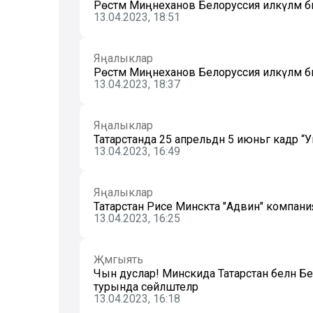
Рөстәм Миңнеханов Белоруссия илкүләм б
13.04.2023, 18:51
Яңалыклар
Рөстәм Миңнеханов Белоруссия илкүләм б
13.04.2023, 18:37
Яңалыклар
Татарстанда 25 апрельдән 5 июньгә кадәр “
13.04.2023, 16:49
Яңалыклар
Татарстан Рәисе Минскта "Адвин" компан
13.04.2023, 16:25
Җәмгыять
Чын дуслар! Минскида Татарстан белән Бе
турында сөйләштеләр
13.04.2023, 16:18