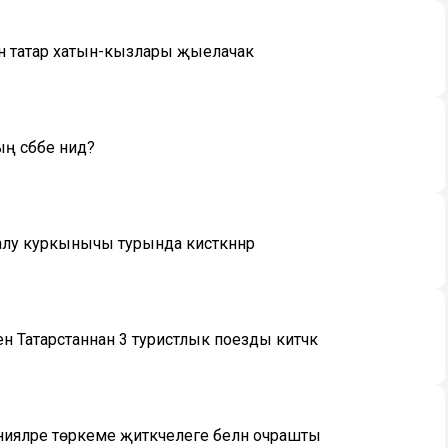
н татар хатын-кызлары җыелачак
сәбәбе нидә?
лу куркынычы турында кисәткәннәр
н Татарстаннан 3 туристлык поезды китәчәк
ияләре төркеме җитәкчелеге белән очрашты