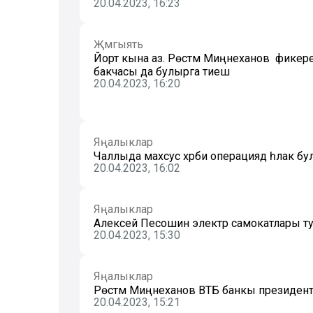
20.04.2023, 16:23
Җәмгыять
Йорт кына аз. Рөстәм Миңнеханов фикеренч
бакчасы да булырга тиеш
20.04.2023, 16:20
Яңалыклар
Чаллыда махсус хәрби операциядә һәлак 
20.04.2023, 16:02
Яңалыклар
Алексей Песошин электр самокатлары ту
20.04.2023, 15:30
Яңалыклар
Рөстәм Миңнеханов ВТБ банкы президенты
20.04.2023, 15:21