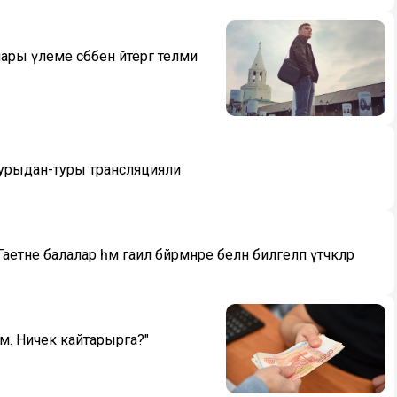
 үлеме сәбәбен әйтергә теләми
 турыдан-туры трансляцияли
тне балалар һәм гаилә бәйрәмнәре белән билгеләп үтәчәкләр
м. Ничек кайтарырга?"