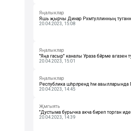
Яңалыклар
Яшь җырчы Динар Рәхмәтуллинның туганнары
20.04.2023, 15:08
Яңалыклар
"Яңа гасыр" каналы Ураза бәйрәме вәгазен
20.04.2023, 15:01
Яңалыклар
Республика шәһәрләрендә һәм авылларында Гае
20.04.2023, 14:45
Җәмгыять
"Дустыма бурычка акча биреп торган иде
20.04.2023, 14:39