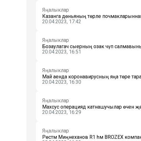
Яңалыклар
Казанга дөньяның төрле почмакларынна
20.04.2023, 17:42
Яңалыклар
Бозаулагач сыерның озак чүп салмавының 
20.04.2023, 16:51
Яңалыклар
Май аенда коронавирусның яңа төре тара
20.04.2023, 16:30
Яңалыклар
Махсус операциядә катнашучылар өчен җәе
20.04.2023, 16:29
Яңалыклар
Рөстәм Миңнеханов R1 һәм BROZEX компан