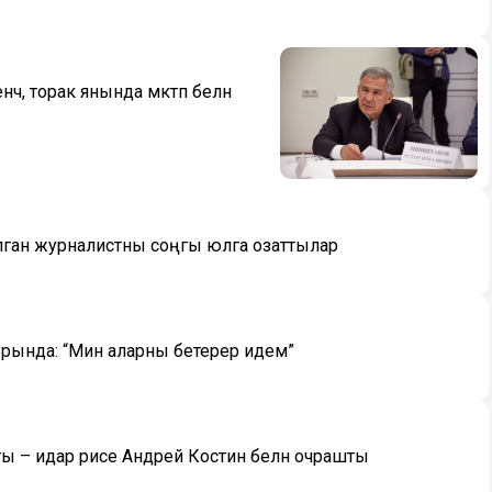
ә, торак янында мәктәп белән
булган журналистны соңгы юлга озаттылар
рында: “Мин аларны бетерер идем”
 – идарә рәисе Андрей Костин белән очрашты