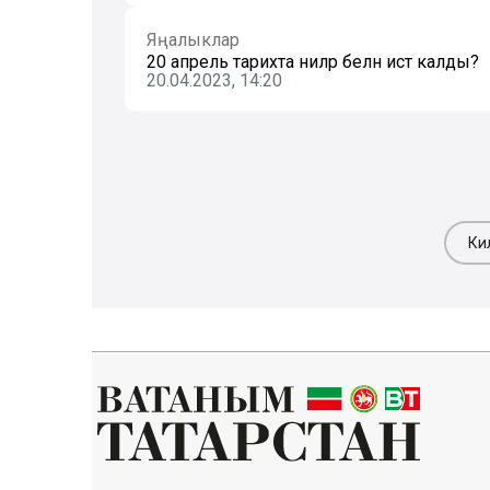
Яңалыклар
20 апрель тарихта ниләр белән истә калды?
20.04.2023, 14:20
Ки