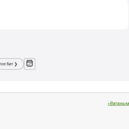
ләсе бит ❯
«Ватаным