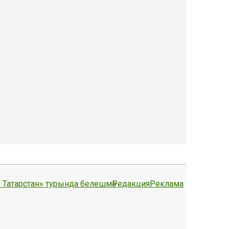
 Татарстан» турында белешмә
Редакция
Реклама