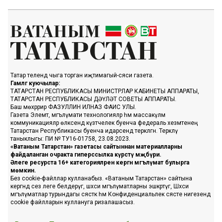
Татар телендә чыга торган иҗтимагый-сәяси газета.
Гамәлгә куючылар:
ТАТАРСТАН РЕСПУБЛИКАСЫ МИНИСТРЛАР КАБИНЕТЫ АППАРАТЫ,
ТАТАРСТАН РЕСПУБЛИКАСЫ ДӘҮЛӘТ СОВЕТЫ АППАРАТЫ.
Баш мөхәррир ФАЗУЛЛИН ИЛНАЗ ФАИС УЛЫ.
Газета Элемтә, мәгълүмати технологияләр һәм массакүләм
коммуникацияләр өлкәсендә күзәтчелек буенча федераль хезмәтенең
Татарстан Республикасы буенча идарәсендә теркәлгән. Теркәлү
таныклыгы: ПИ № ТУ16-01758, 23.08.2023.
«Ватаным Татарстан» газетасы сайтыннан материалларны
файдаланган очракта гиперссылка күрсәтү мәҗбүри.
Әлеге ресурста 16+ категорияләренә кергән мәгълүмат булырга
мөмкин.
Без cookie-файллар кулланабыз. «Ватаным Татарстан» сайтына
кергәндә сез әлеге белдерүгә, шәхси мәгълүматларны эшкәртүгә, Шәхси
мәгълүматлар турындагы сәясәткә һәм Конфиденциальлек сәясәте нигезендә
cookie файлларын куллануга ризалашасыз.