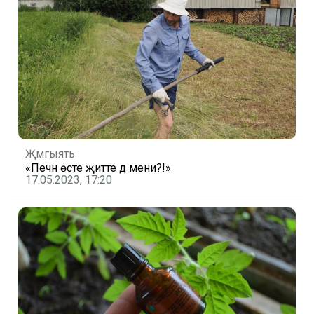
Җәмгыять
«Печән өсте җитте дә мени?!»
17.05.2023, 17:20