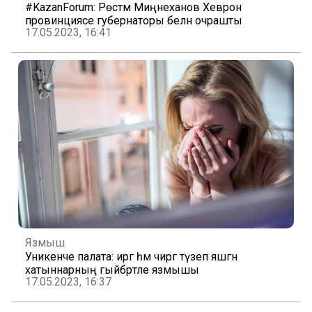
#KazanForum: Рөстәм Миңнеханов Хеврон
провинциясе губернаторы белән очрашты
17.05.2023, 16:41
Язмыш
Уникенче палата: иргә һәм чиргә түзеп яшәгән
хатыннарның гыйбрәтле язмышы
17.05.2023, 16:37