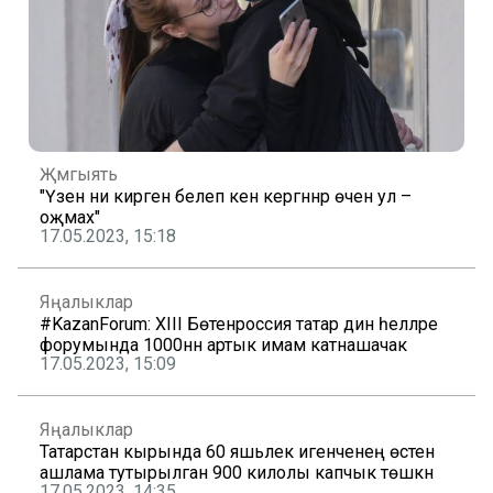
Җәмгыять
"Үзенә ни кирәген белеп кенә кергәннәр өчен ул –
оҗмах"
17.05.2023, 15:18
Яңалыклар
#KazanForum: XIII Бөтенроссия татар дин әһелләре
форумында 1000нән артык имам катнашачак
17.05.2023, 15:09
Яңалыклар
Татарстан кырында 60 яшьлек игенченең өстенә
ашлама тутырылган 900 килолы капчык төшкән
17.05.2023, 14:35