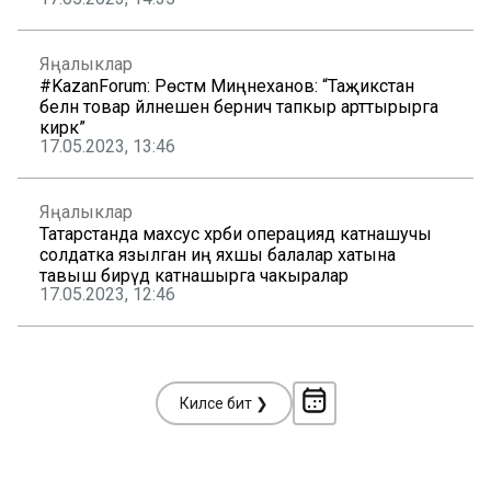
Яңалыклар
#KazanForum: Рөстәм Миңнеханов: “Таҗикстан
белән товар әйләнешен берничә тапкыр арттырырга
кирәк”
17.05.2023, 13:46
Яңалыклар
Татарстанда махсус хәрби операциядә катнашучы
солдатка язылган иң яхшы балалар хатына
тавыш бирүдә катнашырга чакыралар
17.05.2023, 12:46
Киләсе бит ❯