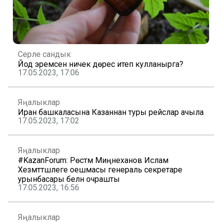
Серле сандык
Йод эремәсен ничек дөрес итеп кулланырга?
17.05.2023, 17:06
Яңалыклар
Иран башкаласына Казаннан туры рейслар ачыла
17.05.2023, 17:02
Яңалыклар
#KazanForum: Рөстәм Миңнеханов Ислам
Хезмәттәшлеге оешмасы генераль секретаре
урынбасары белән очрашты
17.05.2023, 16:56
Яңалыклар