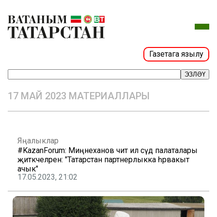
Газетага язылу
ЭЗЛӘҮ
17 МАЙ 2023 МАТЕРИАЛЛАРЫ
Яңалыклар
#KazanForum: Миңнеханов чит ил сәүдә палаталары
җитәкчеләренә: "Татарстан партнерлыкка һәрвакыт
ачык"
17.05.2023, 21:02