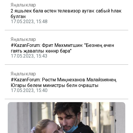
Яңалыклар
2 яшьлек бала өстенә телевизор ауган: сабый һәлак
булган
17.05.2023, 15:48
Яңалыклар
#KazanForum: Фәрит Мөхәммәтшин: "Безнең өчен
гаять җаваплы көннәр бара"
17.05.2023, 15:43
Яңалыклар
#KazanForum: Рөстәм Миңнеханов Малайзиянең
Югары белем министры белән очрашты
17.05.2023, 15:40