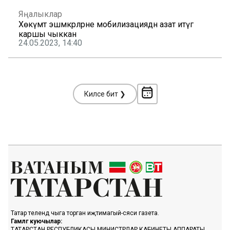
Яңалыклар
Хөкүмәт эшмәкәрләрне мобилизациядән азат итүгә
каршы чыккан
24.05.2023, 14:40
Киләсе бит ❯
Татар телендә чыга торган иҗтимагый-сәяси газета.
Гамәлгә куючылар:
ТАТАРСТАН РЕСПУБЛИКАСЫ МИНИСТРЛАР КАБИНЕТЫ АППАРАТЫ,