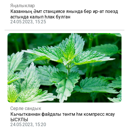
Яңалыклар
Казанның Әмәт станциясе янында бер ир-ат поезд
астында калып һәлак булган
24.05.2023, 15:25
Серле сандык
Кычытканнан файдалы төнәтмә һәм компресс ясау
ЫСУЛЫ
24.05.2023, 15:20