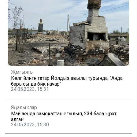
Җәмгыять
Көлгә әйләнгән татар Йолдыз авылы турында: "Анда
барысы да бик начар"
24.05.2023, 15:31
Яңалыклар
Май аенда самокаттан егылып, 234 бала җәрәхәт
алган
24.05.2023, 15:30