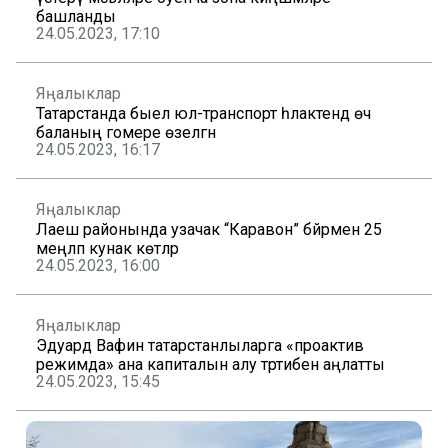
башланды
24.05.2023, 17:10
Яңалыклар
Татарстанда быел юл-транспорт һәлакәтендә өч
баланың гомере өзелгән
24.05.2023, 16:17
Яңалыклар
Лаеш районында узачак “Каравон” бәйрәменә 25
меңләп кунак көтәләр
24.05.2023, 16:00
Яңалыклар
Эдуард Вафин татарстанлыларга «проактив
режимда» ана капиталын алу тәртибен аңлатты
24.05.2023, 15:45