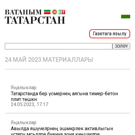
Газетага язылу
ЭЗЛӘҮ
24 МАЙ 2023 МАТЕРИАЛЛАРЫ
Яңалыклар
Татарстанда бер үсмернең аягына тимер-бетон
плитә төшкән
24.05.2023, 17:17
Яңалыклар
Авылда яшәүчеләрнең эшмәкәрлек активлыгын
үстерү мәсьәләләре буенча зона киңәшмәләре