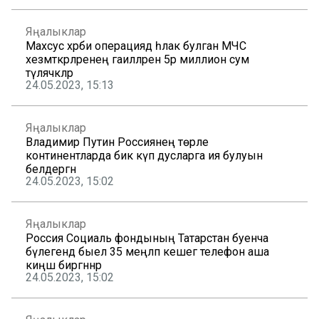
Яңалыклар
Махсус хәрби операциядә һәлак булган МЧС
хезмәткәрләренең гаиләләренә 5әр миллион сум
түләячәкләр
24.05.2023, 15:13
Яңалыклар
Владимир Путин Россиянең төрле
континентларда бик күп дусларга ия булуын
белдергән
24.05.2023, 15:02
Яңалыклар
Россия Социаль фондының Татарстан буенча
бүлегендә быел 35 меңләп кешегә телефон аша
киңәш биргәннәр
24.05.2023, 15:02