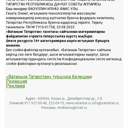
ТАТАРСТАН РЕСПУБЛИКАСЫ ДӘҮЛӘТ СОВЕТЫ АППАРАТЫ.
Баш мөхәррир ФАЗУЛЛИН ИЛНАЗ ФАИС УЛЫ.
Газета Элемтә, мәгълүмати технологияләр һәм массакүләм
коммуникацияләр өлкәсендә күзәтчелек буенча федераль хезмәтенең
Татарстан Республикасы буенча идарәсендә теркәлгән. Теркәлү
таныклыгы: ПИ № ТУ16-01758, 23.08.2023.
«Ватаным Татарстан» газетасы сайтыннан материалларны
файдаланган очракта гиперссылка күрсәтү мәҗбүри.
Әлеге ресурста 16+ категорияләренә кергән мәгълүмат булырга
мөмкин.
Без cookie-файллар кулланабыз. «Ватаным Татарстан» сайтына
кергәндә сез әлеге белдерүгә, шәхси мәгълүматларны эшкәртүгә, Шәхси
мәгълүматлар турындагы сәясәткә һәм Конфиденциальлек сәясәте нигезендә
cookie файлларын куллануга ризалашасыз.
«Ватаным Татарстан» турында белешмә
Редакция
Реклама
Адрес: 420066, Казан ш., Декабристлар ур., 2 й.
Элемтә: 8 917 927-00-40, 222-09-70, www.vatantat.ru info@vatantat.ru
Реклама: vtreklama@mail.ru