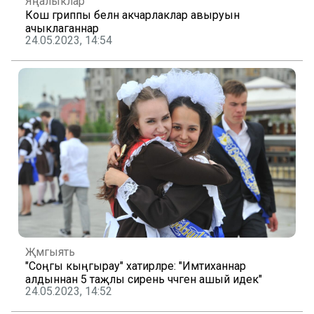
Яңалыклар
Кош гриппы белән акчарлаклар авыруын
ачыклаганнар
24.05.2023, 14:54
Җәмгыять
"Соңгы кыңгырау" хатирәләре: "Имтиханнар
алдыннан 5 таҗлы сирень чәчәген ашый идек"
24.05.2023, 14:52