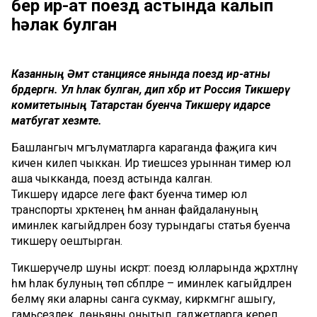
бер ир-ат поезд астында калып
һәлак булган
Казанның Әмәт станциясе янында поезд ир-атны
бәрдергән. Ул һәлак булган, дип хәбәр итә Россия Тикшерү
комитетының Татарстан буенча Тикшерү идарәсе
матбугат хезмәте.
Башлангыч мәгълүматларга караганда фаҗига кичә
кичен килеп чыккан. Ир тиешсез урыннан тимер юл
аша чыкканда, поезд астында калган.
Тикшерү идарәсе әлеге факт буенча тимер юл
транспорты хәрәкәтенең һәм аннан файдалануның
иминлек кагыйдәләрен бозу турындагы статья буенча
тикшерү оештырган.
Тикшерүчеләр шуны искәртә: поезд юлларында җәрәхәтләнү
һәм һәлак булуның төп сәбәпләре – иминлек кагыйдәләрен
белмәү яки аларны санга сукмау, кирәкмәгәнгә ашыгу,
гамьсезлек, дөньяны онытып, гаджетларга кереп