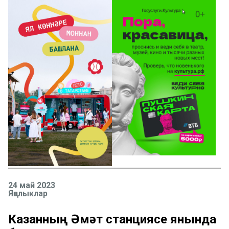
24 май 2023
Яңалыклар
Казанның Әмәт станциясе янында