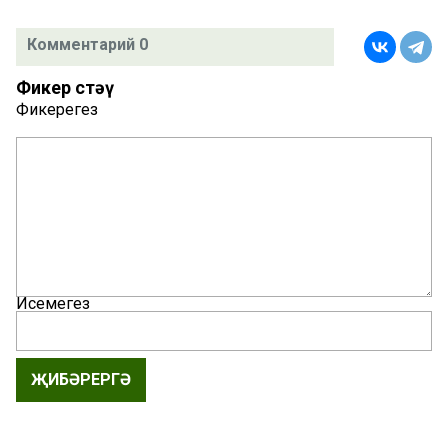
Комментарий 0
Фикер өстәү
Фикерегез
Исемегез
ҖИБӘРЕРГӘ