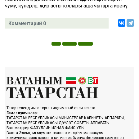
чуму, күперләр, җир асты юллары аша чыгарга иренү.
Комментарий 0
Татар телендә чыга торган иҗтимагый-сәяси газета.
Гамәлгә куючылар:
ТАТАРСТАН РЕСПУБЛИКАСЫ МИНИСТРЛАР КАБИНЕТЫ АППАРАТЫ,
ТАТАРСТАН РЕСПУБЛИКАСЫ ДӘҮЛӘТ СОВЕТЫ АППАРАТЫ.
Баш мөхәррир ФАЗУЛЛИН ИЛНАЗ ФАИС УЛЫ.
Газета Элемтә, мәгълүмати технологияләр һәм массакүләм
коммуникацияләр өлкәсендә күзәтчелек буенча федераль хезмәтенең