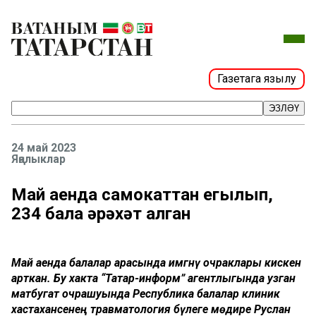
Газетага язылу
ЭЗЛӘҮ
24 май 2023
Яңалыклар
Май аенда самокаттан егылып,
234 бала җәрәхәт алган
Май аенда балалар арасында имгәнү очраклары кискен
арткан. Бу хакта “Татар-информ” агентлыгында узган
матбугат очрашуында Республика балалар клиник
хастаханәсенең травматология бүлеге мөдире Руслан