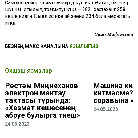
Самокатта йөреп имгәнүчеләр дә күп икән. Әйтик, былтыр
шуннан егылып, травмпунктка – 382, ә хастаханәгә 258
кеше килгән. Быел исә ике ай эчендә 234 бала мөрәҗәгать
иткән.
Сәрия Мифтахова
БЕЗНЕҢ МАКС КАНАЛЫНА
ЯЗЫЛЫГЫЗ
!
Охшаш язмалар
Рөстәм Миңнеханов
Машина кил
электрон мактау
китмәсме? 
тактасы турында:
соравына «В
«Хезмәт кешесенең
24.05.2023
абруе булырга тиеш»
24.05.2023