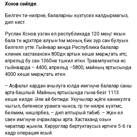
Хәсәнов сөйләде.
Белгеч әти-әниләрне, балаларны күзәтүсез калдырмагыз,
дип кисәтә.
Руслан Хәсәнов узган ел республикада 120 меңгә якын
бала тән җәрәхәтләре алуын һәм моның бик зур сан булуын
билгеләп үтте. Гыйнвар аенда Республика балалар
клиник хастаханәсенә 800дән артык кеше мөрәҗәгать итсә,
апрельдә бу сан 1360не тәшкил иткән. Травмпунктка исә
гыйнварда – 4400, апрельдә –5800, майның яртысында
4000 кеше мөрәҗәгать иткән.
– Асфальт кардан ачылуга юлда имгәнүче балалар саны
арта башлый. Майның яртысында гына безгә 1113
кеше килде. Әле ай бетмәде. Укучылар җәйге каникулга
чыгып, бөтенесе урамга чыкса, әгәр әти-әниләре күзәтмәсә,
белмим, нишләрбез, – дип аптырый табиб. – Җәен ел
саен имгәнүче очраклары арта. Хастаханәдә озын
чиратлар җыела. Хирурглар бертуктаусыз иртәнге 5-6 га
кадәр операция ясый.