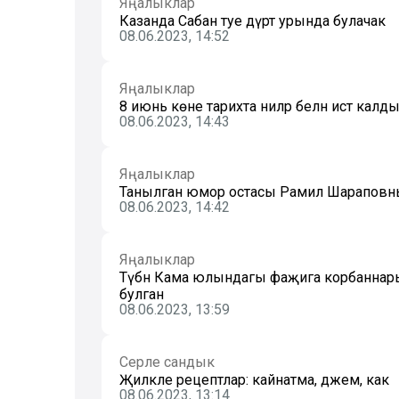
Яңалыклар
Казанда Сабан туе дүрт урында булачак
08.06.2023, 14:52
Яңалыклар
8 июнь көне тарихта ниләр белән истә калд
08.06.2023, 14:43
Яңалыклар
Танылган юмор остасы Рамил Шараповның
08.06.2023, 14:42
Яңалыклар
Түбән Кама юлындагы фаҗига корбаннары ар
булган
08.06.2023, 13:59
Серле сандык
Җиләкле рецептлар: кайнатма, джем, как
08.06.2023, 13:14