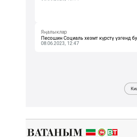
Яңалыклар
Песошин Социаль хезмәт күрсәтү үзәгендә бу
08.06.2023, 12:47
Ки