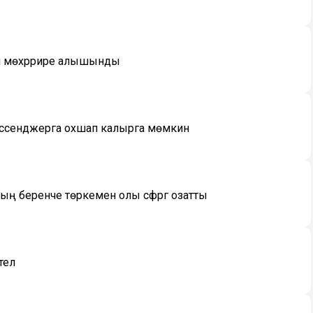
аш мөхәррире алышынды
 мессенджерга охшап калырга мөмкин
ң беренче төркемен олы сәфәргә озатты
елә