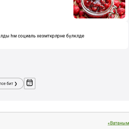
лды һәм социаль хезмәткәрләрне бүләкләде
ләсе бит ❯
«Ватаным