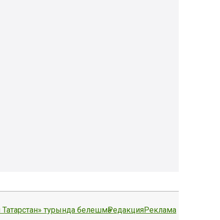
 Татарстан» турында белешмә
Редакция
Реклама