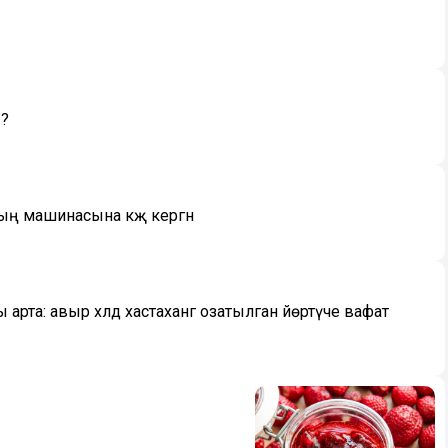
ы?
 машинасына кәҗә кергән
та: авыр хәлдә хастаханәгә озатылган йөртүче вафат