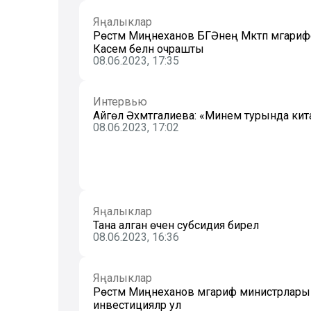
Яңалыклар
Рөстәм Миңнеханов БГӘнең Мәктәп мәгариф
Касем белән очрашты
08.06.2023, 17:35
Интервью
Айгөл Әхмәтгалиева: «Минем турында ки
08.06.2023, 17:02
Яңалыклар
Тана алган өчен субсидия бирелә
08.06.2023, 16:36
Яңалыклар
Рөстәм Миңнеханов мәгариф министрлары ф
инвестицияләр ул