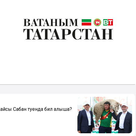
кайсы Сабан туенда бил алыша?