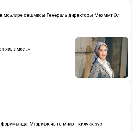
е мәсьәләләре оешмасы Генераль директоры Мөхәммәт Әл
тап язылмас…»
орумында: Мәгарифкә чыгымнар - киләчәккә зур