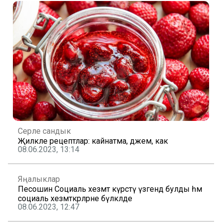
Серле сандык
Җиләкле рецептлар: кайнатма, джем, как
08.06.2023, 13:14
Яңалыклар
Песошин Социаль хезмәт күрсәтү үзәгендә булды һәм
социаль хезмәткәрләрне бүләкләде
08.06.2023, 12:47