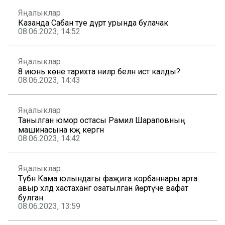
Яңалыклар
Казанда Сабан туе дүрт урында булачак
08.06.2023, 14:52
Яңалыклар
8 июнь көне тарихта ниләр белән истә калды?
08.06.2023, 14:43
Яңалыклар
Танылган юмор остасы Рамил Шараповның
машинасына кәҗә кергән
08.06.2023, 14:42
Яңалыклар
Түбән Кама юлындагы фаҗига корбаннары арта:
авыр хәлдә хастаханәгә озатылган йөртүче вафат
булган
08.06.2023, 13:59