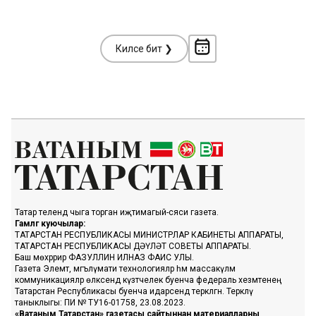
Киләсе бит ❯
Татар телендә чыга торган иҗтимагый-сәяси газета.
Гамәлгә куючылар:
ТАТАРСТАН РЕСПУБЛИКАСЫ МИНИСТРЛАР КАБИНЕТЫ АППАРАТЫ,
ТАТАРСТАН РЕСПУБЛИКАСЫ ДӘҮЛӘТ СОВЕТЫ АППАРАТЫ.
Баш мөхәррир ФАЗУЛЛИН ИЛНАЗ ФАИС УЛЫ.
Газета Элемтә, мәгълүмати технологияләр һәм массакүләм
коммуникацияләр өлкәсендә күзәтчелек буенча федераль хезмәтенең
Татарстан Республикасы буенча идарәсендә теркәлгән. Теркәлү
таныклыгы: ПИ № ТУ16-01758, 23.08.2023.
«Ватаным Татарстан» газетасы сайтыннан материалларны