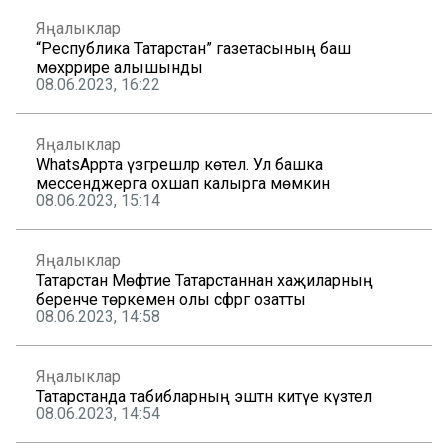
Яңалыклар
“Республика Татарстан” газетасының баш
мөхәррире алышынды
08.06.2023, 16:22
Яңалыклар
WhatsAppта үзгәрешләр көтелә. Ул башка
мессенджерга охшап калырга мөмкин
08.06.2023, 15:14
Яңалыклар
Татарстан Мөфтие Татарстаннан хаҗиларның
беренче төркемен олы сәфәргә озатты
08.06.2023, 14:58
Яңалыклар
Татарстанда табибларның эштән китүе күзәтелә
08.06.2023, 14:54