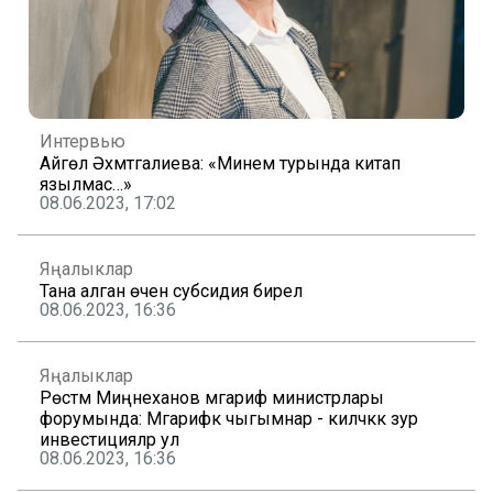
Интервью
Айгөл Әхмәтгалиева: «Минем турында китап
язылмас…»
08.06.2023, 17:02
Яңалыклар
Тана алган өчен субсидия бирелә
08.06.2023, 16:36
Яңалыклар
Рөстәм Миңнеханов мәгариф министрлары
форумында: Мәгарифкә чыгымнар - киләчәккә зур
инвестицияләр ул
08.06.2023, 16:36