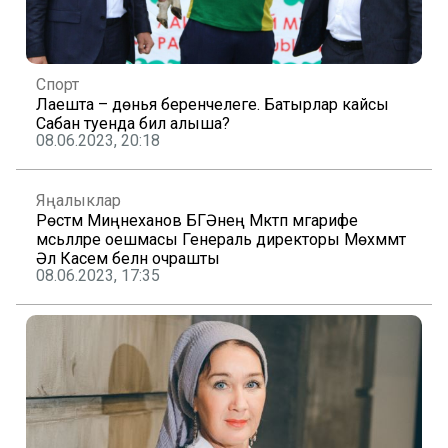
Спорт
Лаешта – дөнья беренчелеге. Батырлар кайсы
Сабан туенда бил алыша?
08.06.2023, 20:18
Яңалыклар
Рөстәм Миңнеханов БГӘнең Мәктәп мәгарифе
мәсьәләләре оешмасы Генераль директоры Мөхәммәт
Әл Касем белән очрашты
08.06.2023, 17:35