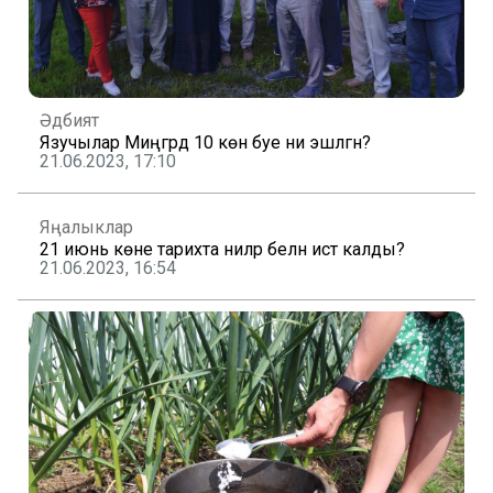
Әдәбият
Язучылар Миңгәрдә 10 көн буе ни эшләгән?
21.06.2023, 17:10
Яңалыклар
21 июнь көне тарихта ниләр белән истә калды?
21.06.2023, 16:54