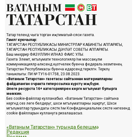
Татар телендә чыга торган иҗтимагый-сәяси газета.
Гамәлгә куючылар:
ТАТАРСТАН РЕСПУБЛИКАСЫ МИНИСТРЛАР КАБИНЕТЫ АППАРАТЫ,
ТАТАРСТАН РЕСПУБЛИКАСЫ ДӘҮЛӘТ СОВЕТЫ АППАРАТЫ.
Баш мөхәррир ФАЗУЛЛИН ИЛНАЗ ФАИС УЛЫ.
Газета Элемтә, мәгълүмати технологияләр һәм массакүләм
коммуникацияләр өлкәсендә күзәтчелек буенча федераль хезмәтенең
Татарстан Республикасы буенча идарәсендә теркәлгән. Теркәлү
таныклыгы: ПИ № ТУ16-01758, 23.08.2023.
«Ватаным Татарстан» газетасы сайтыннан материалларны
файдаланган очракта гиперссылка күрсәтү мәҗбүри.
Әлеге ресурста 16+ категорияләренә кергән мәгълүмат булырга
мөмкин.
Без cookie-файллар кулланабыз. «Ватаным Татарстан» сайтына
кергәндә сез әлеге белдерүгә, шәхси мәгълүматларны эшкәртүгә, Шәхси
мәгълүматлар турындагы сәясәткә һәм Конфиденциальлек сәясәте нигезендә
cookie файлларын куллануга ризалашасыз.
«Ватаным Татарстан» турында белешмә
Редакция
Реклама