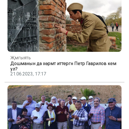
Җәмгыять
Дошманын да хөрмәт иттергән Петр Гаврилов кем
ул?
21.06.2023, 17:17