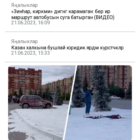
Яңалыклар
«Зинһар, кирәкми» дигәнгә карамаган: бер ир
маршрут автобусын суга батырган (ВИДЕО)
21.06.2023, 16:09
Яңалыклар
Казан халкына бушлай юридик ярдәм күрсәтәчәкләр
21.06.2023, 15:33