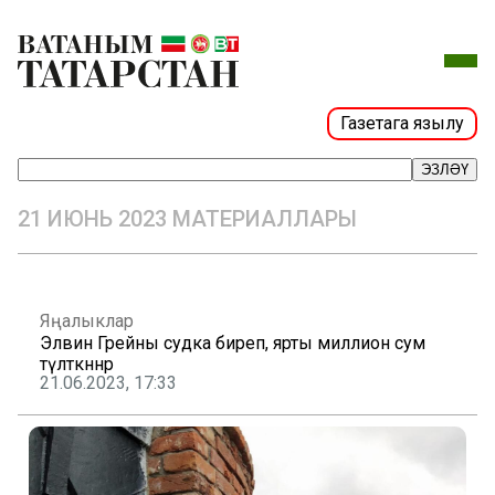
Газетага язылу
ЭЗЛӘҮ
21 ИЮНЬ 2023 МАТЕРИАЛЛАРЫ
Яңалыклар
Элвин Грейны судка биреп, ярты миллион сум
түләткәннәр
21.06.2023, 17:33