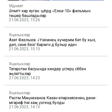
Мәдәният
Әлмәттә кар яуган: шәһәрдә «Елки-10» фильмын
төшерә башладылар
21.06.2023, 15:26
Яңалыклар
Азат Фазлыев: «Үземнең күчермәм бит бу кыз,
дип, сине безгә бирмәгән дә булыр иде»
21.06.2023, 15:15
Яңалыклар
Татарстан басуында киндер үстерү сәбәбен
аңлаттылар
21.06.2023, 14:25
Яңалыклар
Рөстәм Миңнеханов Казан епархиясенең дини-
мәгариф һәм хаҗ үзәгендә булды
21.06.2023, 14:13