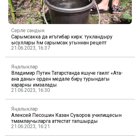
Серле сандык
Сарымсакка да игътибар кирәк: тукландыру
ысуллары һәм сарымсак угыннан рецепт
21.06.2023, 16:37
Яңалыклар
Владимир Путин Татарстанда яшәүче гаиләгә «Ата-
ана даны» орден медале бирү турындагы
карарны имзалады
21.06.2023, 16:30
Яңалыклар
Алексей Песошин Казан Суворов училищесын
тәмамлаучыларга аттестат тапшырды
21.06.2023, 16:21