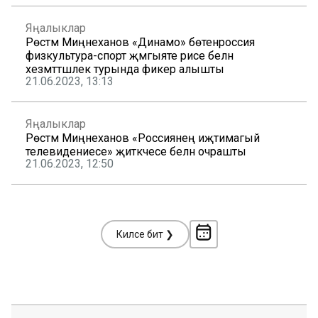
Яңалыклар
Рөстәм Миңнеханов «Динамо» бөтенроссия
физкультура-спорт җәмгыяте рәисе белән
хезмәттәшлек турында фикер алышты
21.06.2023, 13:13
Яңалыклар
Рөстәм Миңнеханов «Россиянең иҗтимагый
телевидениесе» җитәкчесе белән очрашты
21.06.2023, 12:50
Киләсе бит ❯