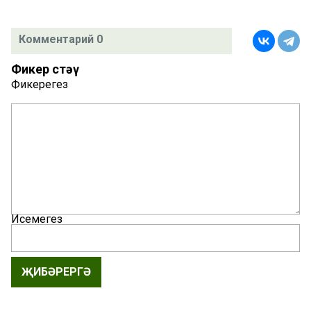
Комментарий 0
Фикер өстәү
Фикерегез
Исемегез
ҖИБӘРЕРГӘ