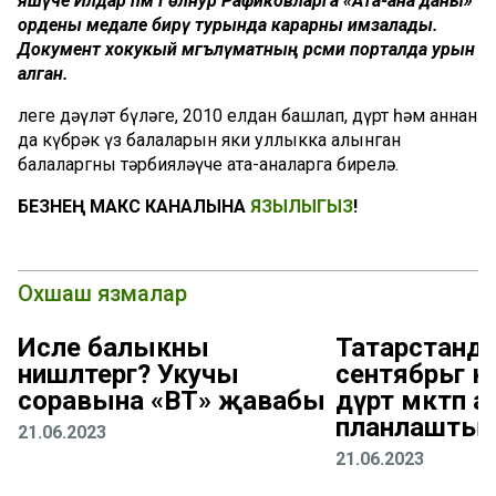
яшәүче Илдар һәм Гөлнур Рафиковларга «Ата-ана даны»
ордены медале бирү турында карарны имзалады.
Документ хокукый мәгълүматның рәсми порталда урын
алган.
Әлеге дәүләт бүләге, 2010 елдан башлап, дүрт һәм аннан
да күбрәк үз балаларын яки уллыкка алынган
балаларгны тәрбияләүче ата-аналарга бирелә.
БЕЗНЕҢ МАКС КАНАЛЫНА
ЯЗЫЛЫГЫЗ
!
Охшаш язмалар
Исле балыкны
Татарстанда
нишләтергә? Укучы
сентябрьгә к
соравына «ВТ» җавабы
дүрт мәктәп а
планлаштыр
21.06.2023
21.06.2023