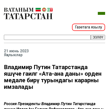
Газетага язылу
ЭЗЛӘҮ
21 июнь 2023
Яңалыклар
Владимир Путин Татарстанда
яшәүче гаиләгә «Ата-ана даны» орден
медале бирү турындагы карарны
имзалады
Россия Президенты Владимир Путин Татарстанда