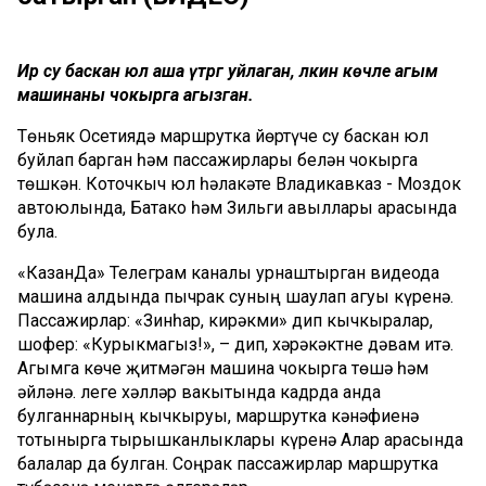
Ир су баскан юл аша үтәргә уйлаган, ләкин көчле агым
машинаны чокырга агызган.
Төньяк Осетиядә маршрутка йөртүче су баскан юл
буйлап барган һәм пассажирлары белән чокырга
төшкән. Коточкыч юл һәлакәте Владикавказ - Моздок
автоюлында, Батако һәм Зильги авыллары арасында
була.
«КазанДа» Телеграм каналы урнаштырган видеода
машина алдында пычрак суның шаулап агуы күренә.
Пассажирлар: «Зинһар, кирәкми» дип кычкыралар,
шофер: «Курыкмагыз!», – дип, хәрәкәктне дәвам итә.
Агымга көче җитмәгән машина чокырга төшә һәм
әйләнә. Әлеге хәлләр вакытында кадрда анда
булганнарның кычкыруы, маршрутка кәнәфиенә
тотынырга тырышканлыклары күренә Алар арасында
балалар да булган. Соңрак пассажирлар маршрутка