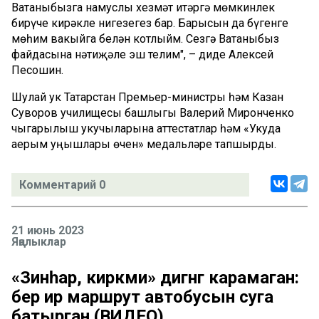
Ватаныбызга намуслы хезмәт итәргә мөмкинлек
бирүче кирәкле нигезегез бар. Барысын да бүгенге
мөһим вакыйга белән котлыйм. Сезгә Ватаныбыз
файдасына нәтиҗәле эш телим", – диде Алексей
Песошин.
Шулай ук Татарстан Премьер-министры һәм Казан
Суворов училищесы башлыгы Валерий Миронченко
чыгарылыш укучыларына аттестатлар һәм «Укуда
аерым уңышлары өчен» медальләре тапшырды.
Комментарий 0
21 июнь 2023
Яңалыклар
«Зинһар, кирәкми» дигәнгә карамаган:
бер ир маршрут автобусын суга
батырган (ВИДЕО)