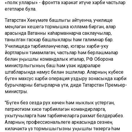
«полк уллары» - фронтта хәрәкәт итүче хәрби частьләр
егетләре була.
Татарстан Хөкүмәте башлыгы әйтүенчә, училище
меңләгән кешегә тормышка юллама биргән, алар
арасында Ватанны каһарманнарча саклаучылар,
танылган гаскәр башлыклары һәм галимнәр бар.
Училищедә тәрбияләнүчеләр, югары хәрби-уку
йортларын тәмамлагач, частьлар һәм берләшмәләр
белән уңышлы командалык итәләр, РФ Оборона
министрлыгының баш һәм үзәк идарәләре
штабларында намус белән эшлиләр. Аларның күбесе
бүген махсус хәрби операция уздыру зонасында хәрби
бурычларны батырларча үти, диде Татарстан Премьер-
министры.
"Бүген без сездә рух көчен һәм ныклык үстергән,
патриотизм хисе тәрбияләгән командирларга,
укытучыларга һәм тәрбиячеләргә рәхмәт белдерәбез.
Аларның профессиональлеге аркасында сезнең
киләчәктә үз тормышыгызны уңышлы төзергә һәм