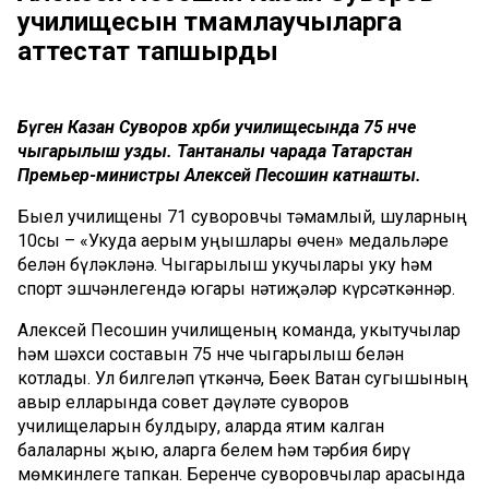
училищесын тәмамлаучыларга
аттестат тапшырды
Бүген Казан Суворов хәрби училищесында 75 нче
чыгарылыш узды. Тантаналы чарада Татарстан
Премьер-министры Алексей Песошин катнашты.
Быел училищены 71 суворовчы тәмамлый, шуларның
10сы – «Укуда аерым уңышлары өчен» медальләре
белән бүләкләнә. Чыгарылыш укучылары уку һәм
спорт эшчәнлегендә югары нәтиҗәләр күрсәткәннәр.
Алексей Песошин училищеның команда, укытучылар
һәм шәхси составын 75 нче чыгарылыш белән
котлады. Ул билгеләп үткәнчә, Бөек Ватан сугышының
авыр елларында совет дәүләте суворов
училищеларын булдыру, аларда ятим калган
балаларны җыю, аларга белем һәм тәрбия бирү
мөмкинлеге тапкан. Беренче суворовчылар арасында