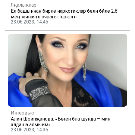
Яңалыклар
Ел башыннан бирле наркотиклар белән бәйле 2,6
мең җинаять очрагы теркәлгән
23.06.2023, 14:45
Интервью
Алинә Шәрипҗанова: «Бөтен бәла шунда – мин
алдаша алмыйм»
23.06.2023, 14:36