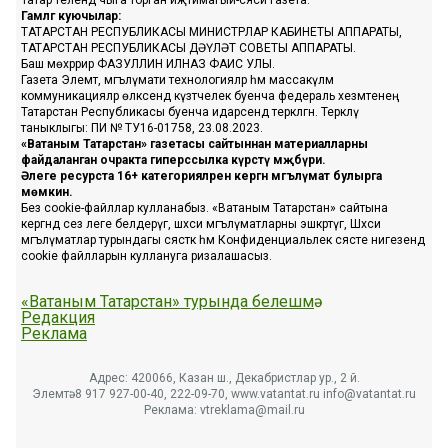
Татар телендә чыга торган иҗтимагый-сәяси газета.
Гамәлгә куючылар:
ТАТАРСТАН РЕСПУБЛИКАСЫ МИНИСТРЛАР КАБИНЕТЫ АППАРАТЫ,
ТАТАРСТАН РЕСПУБЛИКАСЫ ДӘҮЛӘТ СОВЕТЫ АППАРАТЫ.
Баш мөхәррир ФАЗУЛЛИН ИЛНАЗ ФАИС УЛЫ.
Газета Элемтә, мәгълүмати технологияләр һәм массакүләм
коммуникацияләр өлкәсендә күзәтчелек буенча федераль хезмәтенең
Татарстан Республикасы буенча идарәсендә теркәлгән. Теркәлү
таныклыгы: ПИ № ТУ16-01758, 23.08.2023.
«Ватаным Татарстан» газетасы сайтыннан материалларны
файдаланган очракта гиперссылка күрсәтү мәҗбүри.
Әлеге ресурста 16+ категорияләренә кергән мәгълүмат булырга
мөмкин.
Без cookie-файллар кулланабыз. «Ватаным Татарстан» сайтына
кергәндә сез әлеге белдерүгә, шәхси мәгълүматларны эшкәртүгә, Шәхси
мәгълүматлар турындагы сәясәткә һәм Конфиденциальлек сәясәте нигезендә
cookie файлларын куллануга ризалашасыз.
«Ватаным Татарстан» турында белешмә
Редакция
Реклама
Адрес: 420066, Казан ш., Декабристлар ур., 2 й.
Элемтә: 8 917 927-00-40, 222-09-70, www.vatantat.ru info@vatantat.ru
Реклама: vtreklama@mail.ru