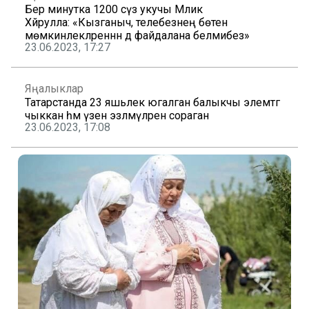
Бер минутка 1200 сүз укучы Мәликә
Хәйрулла: «Кызганыч, телебезнең бөтен
мөмкинлекләреннән дә файдалана белмибез»
23.06.2023, 17:27
Яңалыклар
Татарстанда 23 яшьлек югалган балыкчы элемтәгә
чыккан һәм үзен эзләмәүләрен сораган
23.06.2023, 17:08