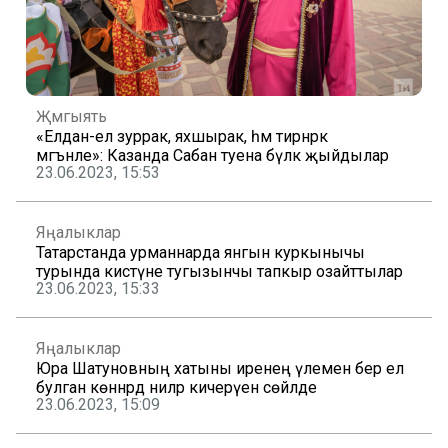
Җәмгыять
«Елдан-ел зуррак, яхшырак, һәм тирәнрәк
мәгънәле»: Казанда Сабан туена бүләк җыйдылар
23.06.2023, 15:53
Яңалыклар
Татарстанда урманнарда янгын куркынычы
турында кисәтүне тугызынчы тапкыр озайттылар
23.06.2023, 15:33
Яңалыклар
Юра Шатуновның хатыны иренең үлеменә бер ел
булган көннәрдә ниләр кичерүен сөйләде
23.06.2023, 15:09