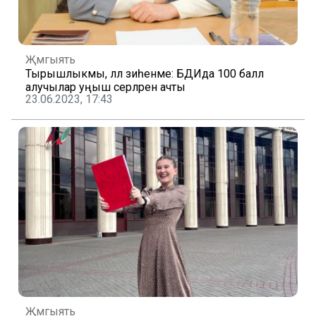
Җәмгыять
Тырышлыкмы, әллә зиһенме: БДИда 100 балл
алучылар уңыш серләрен ачты
23.06.2023, 17:43
Җәмгыять