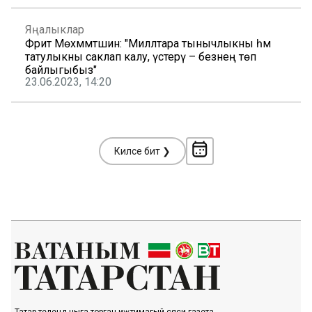
Яңалыклар
Фәрит Мөхәммәтшин: "Милләтара тынычлыкны һәм
татулыкны саклап калу, үстерү – безнең төп
байлыгыбыз"
23.06.2023, 14:20
Киләсе бит ❯