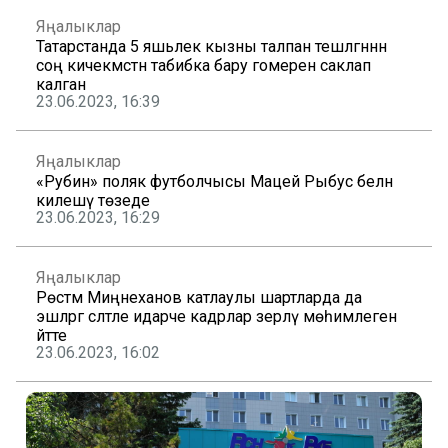
Яңалыклар
Татарстанда 5 яшьлек кызны талпан тешләгәннән
соң кичекмәстән табибка бару гомерен саклап
калган
23.06.2023, 16:39
Яңалыклар
«Рубин» поляк футболчысы Мацей Рыбус белән
килешү төзеде
23.06.2023, 16:29
Яңалыклар
Рөстәм Миңнеханов катлаулы шартларда да
эшләргә сәләтле идарәче кадрлар әзерләү мөһимлеген
әйтте
23.06.2023, 16:02