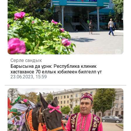
Серле сандык
Барысына да үрнәк: Республика клиник
хастаханәсе 70 еллык юбилеен билгеләп үтә
23.06.2023, 15:59