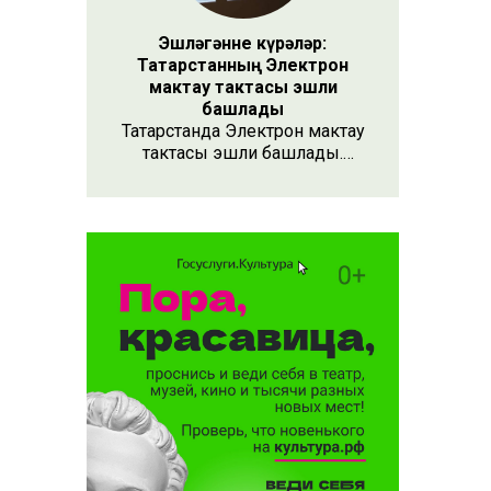
Эшләгәнне күрәләр:
Татарстанның Электрон
мактау тактасы эшли
башлады
Татарстанда Электрон мактау
тактасы эшли башлады.
Хезмәтенә күрә хөрмәт
быел биш
күрсәтүнең заманча алымы
лачак»
бу. Анда 15 меңнән артык
кеше турында мәгълүмат
тупланган. Исемлекне ел
саен яңартып торачаклар.
Лаеклыларга исә махсус
таныклык та бирәчәкләр.