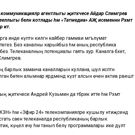
 коммуникацияләр агентлыгы җитәкчесе Айдар Сәлимгәрәев
ееллыгы белән котлады һәм «Татмедиа» АҖ исеменнән Рәхмәт
әр итә.
рга инде күптән килгән кайбер гаммәви мәгълүмат
змәтегез. Без каналны карыйбыз һәм аның республика
ез. Телеканалның потенциалы гаять зур. Каналга бәхет,
лимгәрәев.
нең барлык заманча каналларын куллана, шул исәптән
 бөтен алымнар ярдәмендә күзәтә алсын өчен актив рәвештә
ың җитәкчесе Андрей Кузьмин да тәбрик итте һәм Рәхмәт
 КЗН» һәм «Эфир 24» телекомпанияләре кушылу нәтиҗәсендә
 сәгать саен телеканалда республиканың барлык
к, күңел ачу һәм танып белү программалары ике дәүләт