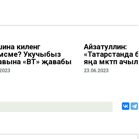
ина киленгә
Айзатуллин:
мәсме? Укучыбыз
«Татарстанда 
авына «ВТ» җавабы
яңа мәктәп ачы
.2023
23.06.2023