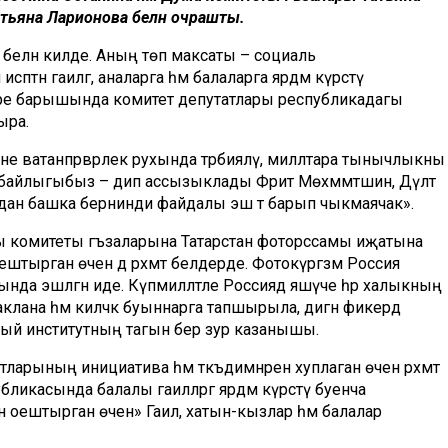
атьяна Ларионова белән очрашты.
е белән килде. Аның төп максаты – социаль
ән гаиләгә, аналарга һәм балаларга ярдәм күрсәтү
әфәре барышында комитет депутатлары республикадагы
ыра.
әрне ватанпәрвәрлек рухында тәрбияләү, милләтара тынычлыкны
п байлыгыбыз – дип ассызыклады Фәрит Мөхәммәтшин, Дәүләт
рдан башка бернинди файдалы эш тә барып чыкмаячак».
 комитеты әгъзаларына Татарстан фоторәссамы иҗатына
оештырган өчен дә рәхмәт белдерде. Фотокүргәзмә Россия
а эшләгән иде. Күпмилләтле Россиядә яшәүче һәр халыкның
п саклана һәм киләчәк буыннарга тапшырыла, дигән фикердә
ый институтның тагын бер зур казанышы.
тларының инициатива һәм тәкъдимнәрен хуплаган өчен рәхмәт
публикасында балалы гаиләләргә ярдәм күрсәтү буенча
 оештырган өчен» Гаилә, хатын-кызлар һәм балалар