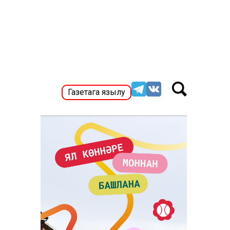
Газетага язылу