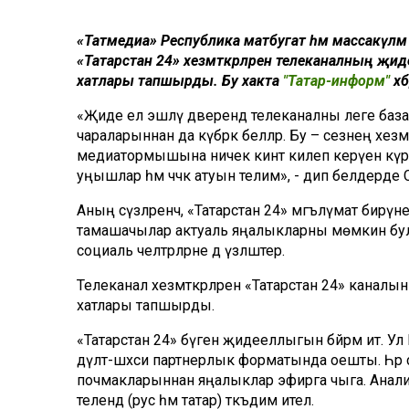
«Татмедиа» Республика матбугат һәм массакүләм
«Татарстан 24» хезмәткәрләрен телеканалның җид
хатлары тапшырды. Бу хакта
"Татар-информ"
хәб
«Җиде ел эшләү дәверендә телеканалны әлеге база
чараларыннан да күбрәк беләләр. Бу – сезнең хе
медиатормышына ничек кинәт килеп керүен күрәб
уңышлар һәм чәчәк атуын телим», - дип белдерде Сә
Аның сүзләренчә, «Татарстан 24» мәгълүмат бирү
тамашачылар актуаль яңалыкларны мөмкин булган
социаль челтәрләрне дә үзләштерә.
Телеканал хезмәткәрләрен «Татарстан 24» каналын
хатлары тапшырды.
«Татарстан 24» бүген җидееллыгын бәйрәм итә. Ул
дәүләт-шәхси партнерлык форматында оешты. Һәр
почмакларыннан яңалыклар эфирга чыга. Аналити
телендә (рус һәм татар) тәкъдим ителә.