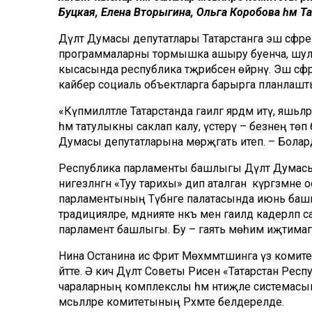
Буцкая, Елена Вторыгина, Ольга Коробова һәм Т
Дәүләт Думасы депутатлары Татарстанга эш сәфәр
программаларны тормышка ашыру буенча, шул исәпт
кысасында республика тәҗрибәсен өйрәнү. Эш с
кайбер социаль объектларга барырга планлашт
«Күпмилләтле Татарстанда гаиләгә ярдәм итү, яшьл
һәм татулыкны саклап калу, үстерү – безнең тө
Думасы депутатларына мөрәҗәгать итеп. – Бола
Республика парламенты башлыгы Дәүләт Думасы
нигезләнгән «Туу тарихы» дип аталган күргәзмәне 
парламентының Түбәнге палатасында июнь башынд
традицияләре, мәдәнияте нәкъ менә гаиләдә кадерлә
парламент башлыгы. Бу – гаять мөһим иҗтимаг
Нина Останина исә Фәрит Мөхәммәтшинга үз комите
әйтте. Ә кичә Дәүләт Советы Рәисенә «Татарстан Рес
чараларның комплекслы һәм нәтиҗәле системасын
мәсьәләләре комитетының Рәхмәте белдерелде.