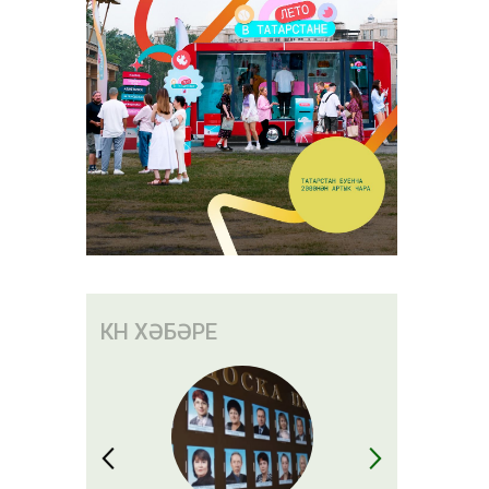
КӨН ХӘБӘРЕ