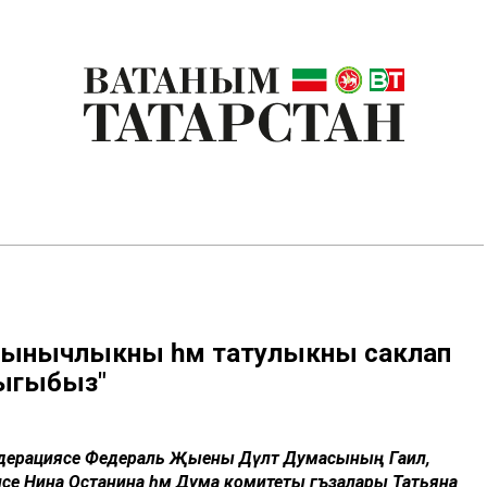
а тынычлыкны һәм татулыкны саклап
лыгыбыз"
Федерациясе Федераль Җыены Дәүләт Думасының Гаилә,
рәисе Нина Останина һәм Дума комитеты әгъзалары Татьяна