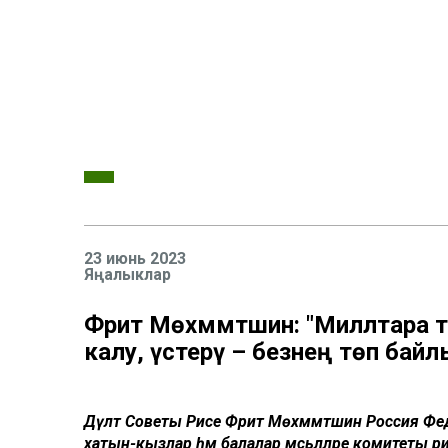
23 июнь 2023
Яңалыклар
Фәрит Мөхәммәтшин: "Милләтар
калу, үстерү – безнең төп бай
Дәүләт Советы Рәисе Фәрит Мөхәммәтшин Россия 
хатын-кызлар һәм балалар мәсьәләләре комитеты 