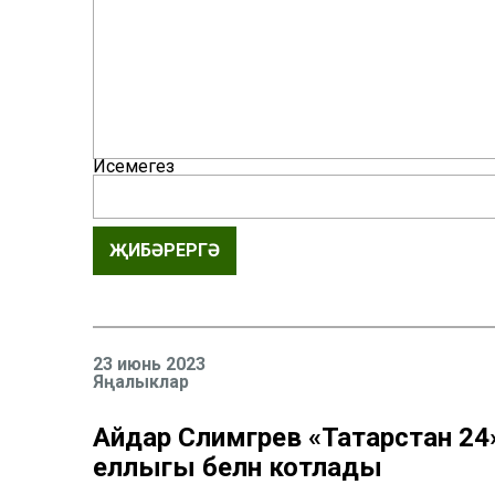
Исемегез
ҖИБӘРЕРГӘ
23 июнь 2023
Яңалыклар
Айдар Сәлимгәрәев «Татарстан 24
еллыгы белән котлады