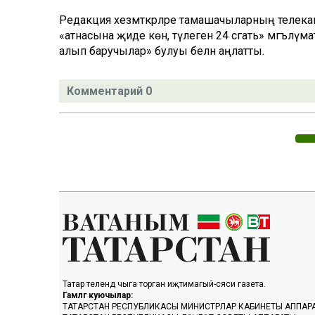
Редакция хезмәткәрләре тамашачыларның телек
«атнасына җиде көн, тәүлегенә 24 сәгать» мәгълүм
алып баручылар» булуы белән аңлатты.
Комментарий 0
Татар телендә чыга торган иҗтимагый-сәяси газета.
Гамәлгә куючылар:
ТАТАРСТАН РЕСПУБЛИКАСЫ МИНИСТРЛАР КАБИНЕТЫ АППАР