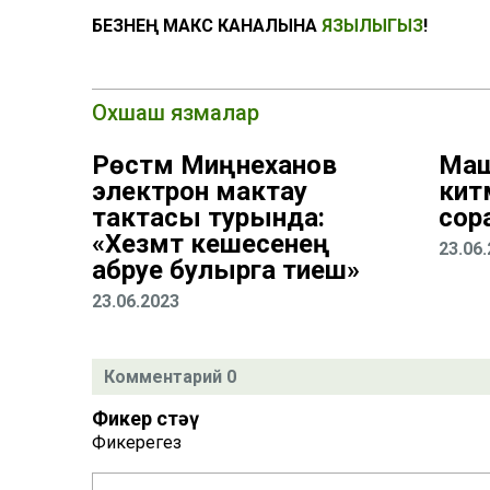
БЕЗНЕҢ МАКС КАНАЛЫНА
ЯЗЫЛЫГЫЗ
!
Охшаш язмалар
Рөстәм Миңнеханов
Маш
электрон мактау
кит
тактасы турында:
сор
«Хезмәт кешесенең
23.06
абруе булырга тиеш»
23.06.2023
Комментарий 0
Фикер өстәү
Фикерегез