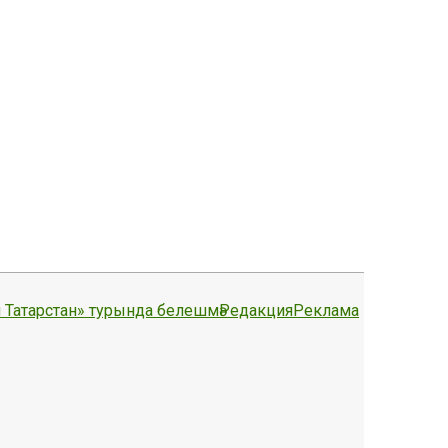
 Татарстан» турында белешмә
Редакция
Реклама