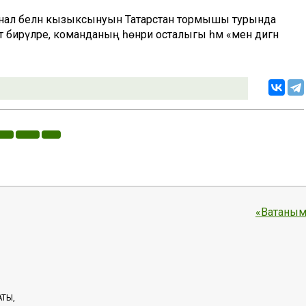
анал белән кызыксынуын Татарстан тормышы турында
ат бирүләре, команданың һөнәри осталыгы һәм «менә дигән
«Ватаным
АТЫ,