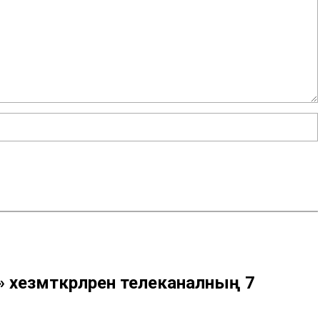
» хезмәткәрләрен телеканалның 7