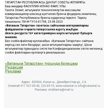
ТАТАРСТАН РЕСПУБЛИКАСЫ ДӘҮЛӘТ СОВЕТЫ АППАРАТЫ.
Баш мөхәррир ФАЗУЛЛИН ИЛНАЗ ФАИС УЛЫ.
Газета Элемтә, мәгълүмати технологияләр һәм массакүләм
коммуникацияләр өлкәсендә күзәтчелек буенча федераль хезмәтенең
Татарстан Республикасы буенча идарәсендә теркәлгән. Теркәлү
таныклыгы: ПИ № ТУ16-01758, 23.08.2023.
«Ватаным Татарстан» газетасы сайтыннан материалларны
файдаланган очракта гиперссылка күрсәтү мәҗбүри.
Әлеге ресурста 16+ категорияләренә кергән мәгълүмат булырга
мөмкин.
Без cookie-файллар кулланабыз. «Ватаным Татарстан» сайтына
кергәндә сез әлеге белдерүгә, шәхси мәгълүматларны эшкәртүгә, Шәхси
мәгълүматлар турындагы сәясәткә һәм Конфиденциальлек сәясәте нигезендә
cookie файлларын куллануга ризалашасыз.
«Ватаным Татарстан» турында белешмә
Редакция
Реклама
Адрес: 420066, Казан ш., Декабристлар ур., 2 й.
Элемтә: 8 917 927-00-40, 222-09-70, www.vatantat.ru info@vatantat.ru
Реклама: vtreklama@mail.ru