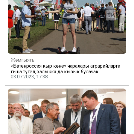
Җәмгыять
«Бөтенроссия кыр көне» чаралары аграрийларга
гына түгел, халыкка да кызык булачак
03.07.2023, 17:38