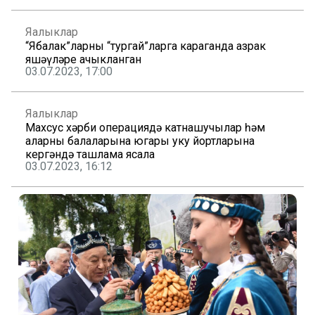
Яңалыклар
“Ябалак”ларның “тургай”ларга караганда азрак
яшәүләре ачыкланган
03.07.2023, 17:00
Яңалыклар
Махсус хәрби операциядә катнашучылар һәм
аларның балаларына югары уку йортларына
кергәндә ташлама ясала
03.07.2023, 16:12