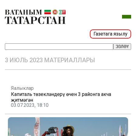
Газетага язылу
ЭЗЛӘҮ
3 ИЮЛЬ 2023 МАТЕРИАЛЛАРЫ
Яңалыклар
Капиталь төзекләндерү өчен 3 районга акча
җитмәгән
03.07.2023, 18:10