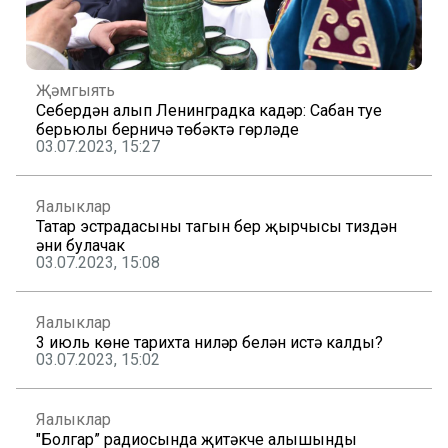
Җәмгыять
Себердән алып Ленинградка кадәр: Сабан туе
берьюлы берничә төбәктә гөрләде
03.07.2023, 15:27
Яңалыклар
Татар эстрадасының тагын бер җырчысы тиздән
әни булачак
03.07.2023, 15:08
Яңалыклар
3 июль көне тарихта ниләр белән истә калды?
03.07.2023, 15:02
Яңалыклар
"Болгар” радиосында җитәкче алышынды