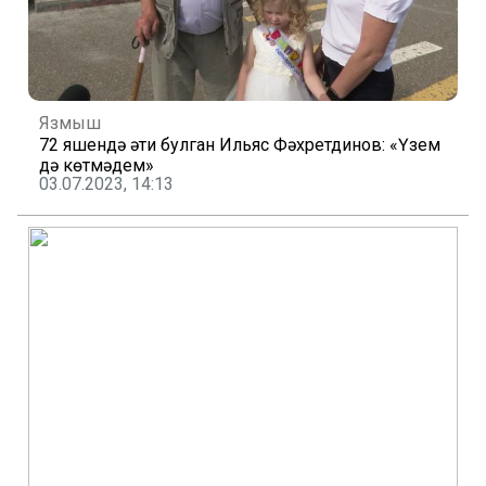
Язмыш
72 яшендә әти булган Ильяс Фәхретдинов: «Үзем
дә көтмәдем»
03.07.2023, 14:13