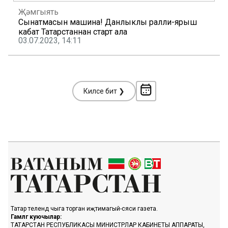
Җәмгыять
Сынатмасын машинаң! Данлыклы ралли-ярыш
кабат Татарстаннан старт ала
03.07.2023, 14:11
Киләсе бит ❯
Татар телендә чыга торган иҗтимагый-сәяси газета.
Гамәлгә куючылар:
ТАТАРСТАН РЕСПУБЛИКАСЫ МИНИСТРЛАР КАБИНЕТЫ АППАРАТЫ,