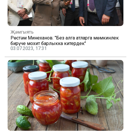
Җәмгыять
Рөстәм Миңнеханов: "Без алга атларга мөмкинлек
бирүче мохит барлыкка китердек"
03.07.2023, 17:31