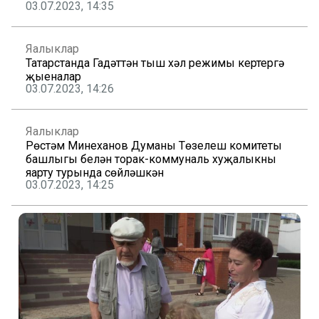
03.07.2023, 14:35
Яңалыклар
Татарстанда Гадәттән тыш хәл режимы кертергә
җыеналар
03.07.2023, 14:26
Яңалыклар
Рөстәм Миңнеханов Думаның Төзелеш комитеты
башлыгы белән торак-коммуналь хуҗалыкны
яңарту турында сөйләшкән
03.07.2023, 14:25