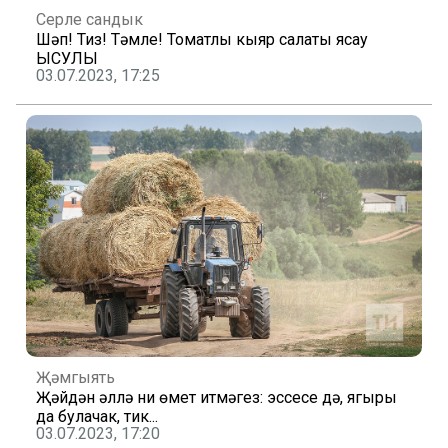
Серле сандык
Шәп! Тиз! Тәмле! Томатлы кыяр салаты ясау
ЫСУЛЫ
03.07.2023, 17:25
Җәмгыять
Җәйдән әллә ни өмет итмәгез: эссесе дә, яңгыры
да булачак, тик...
03.07.2023, 17:20