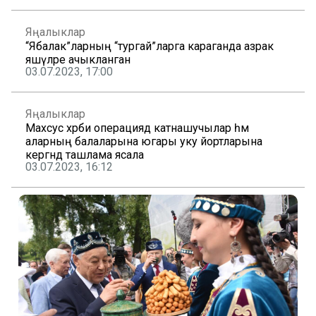
Яңалыклар
“Ябалак”ларның “тургай”ларга караганда азрак
яшәүләре ачыкланган
03.07.2023, 17:00
Яңалыклар
Махсус хәрби операциядә катнашучылар һәм
аларның балаларына югары уку йортларына
кергәндә ташлама ясала
03.07.2023, 16:12