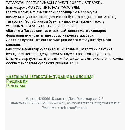
ТАТАРСТАН РЕСПУБЛИКАСЫ ДӘҮЛӘТ СОВЕТЫ АППАРАТЫ.
Баш мөхәррир ФАЗУЛЛИН ИЛНАЗ ФАИС УЛЫ.
Газета Элемтә, мәгълүмати технологияләр һәм массакүләм
коммуникацияләр өлкәсендә күзәтчелек буенча федераль хезмәтенең
Татарстан Республикасы буенча идарәсендә теркәлгән. Теркәлү
таныклыгы: ПИ № ТУ16-01758, 23.08.2023.
«Ватаным Татарстан» газетасы сайтыннан материалларны
файдаланган очракта гиперссылка күрсәтү мәҗбүри.
Әлеге ресурста 16+ категорияләренә кергән мәгълүмат булырга
мөмкин.
Без cookie-файллар кулланабыз. «Ватаным Татарстан» сайтына
кергәндә сез әлеге белдерүгә, шәхси мәгълүматларны эшкәртүгә, Шәхси
мәгълүматлар турындагы сәясәткә һәм Конфиденциальлек сәясәте нигезендә
cookie файлларын куллануга ризалашасыз.
«Ватаным Татарстан» турында белешмә
Редакция
Реклама
Адрес: 420066, Казан ш., Декабристлар ур., 2 й.
Элемтә: 8 917 927-00-40, 222-09-70, www.vatantat.ru info@vatantat.ru
Реклама: vtreklama@mail.ru