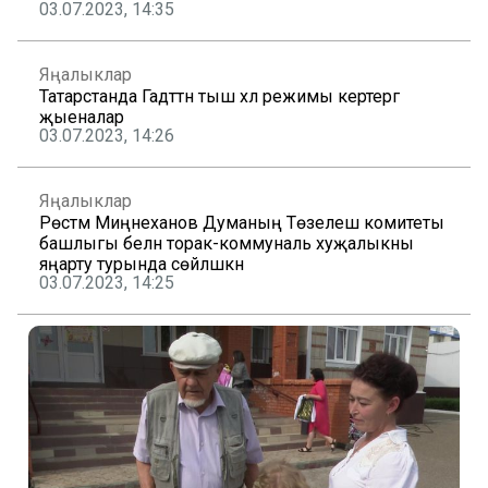
03.07.2023, 14:35
Яңалыклар
Татарстанда Гадәттән тыш хәл режимы кертергә
җыеналар
03.07.2023, 14:26
Яңалыклар
Рөстәм Миңнеханов Думаның Төзелеш комитеты
башлыгы белән торак-коммуналь хуҗалыкны
яңарту турында сөйләшкән
03.07.2023, 14:25