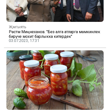
Җәмгыять
Рөстәм Миңнеханов: "Без алга атларга мөмкинлек
бирүче мохит барлыкка китердек"
03.07.2023, 17:31