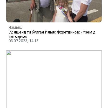
Язмыш
72 яшендә әти булган Ильяс Фәхретдинов: «Үзем дә
көтмәдем»
03.07.2023, 14:13