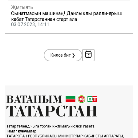
Җәмгыять
Сынатмасын машинаң! Данлыклы ралли-ярыш
кабат Татарстаннан старт ала
03.07.2023, 14:11
Киләсе бит ❯
Татар телендә чыга торган иҗтимагый-сәяси газета.
Гамәлгә куючылар:
ТАТАРСТАН РЕСПУБЛИКАСЫ МИНИСТРЛАР КАБИНЕТЫ АППАРАТЫ,