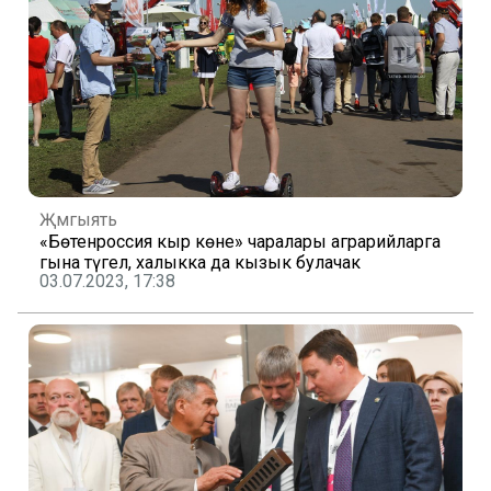
Җәмгыять
«Бөтенроссия кыр көне» чаралары аграрийларга
гына түгел, халыкка да кызык булачак
03.07.2023, 17:38