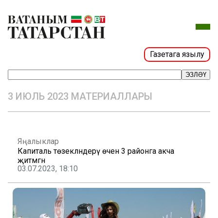
Газетага язылу
ЭЗЛӘҮ
3 ИЮЛЬ 2023 МАТЕРИАЛЛАРЫ
Яңалыклар
Капиталь төзекләндерү өчен 3 районга акча
җитмәгән
03.07.2023, 18:10