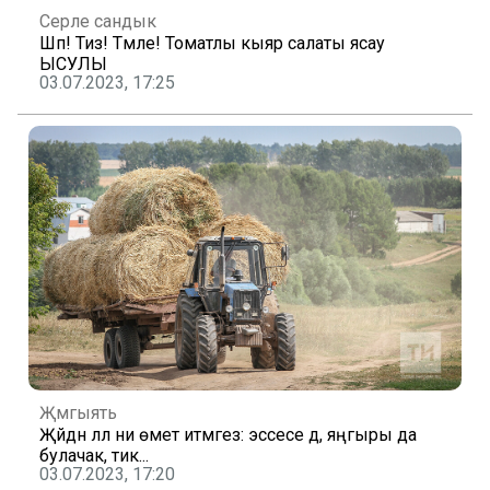
Серле сандык
Шәп! Тиз! Тәмле! Томатлы кыяр салаты ясау
ЫСУЛЫ
03.07.2023, 17:25
Җәмгыять
Җәйдән әллә ни өмет итмәгез: эссесе дә, яңгыры да
булачак, тик...
03.07.2023, 17:20