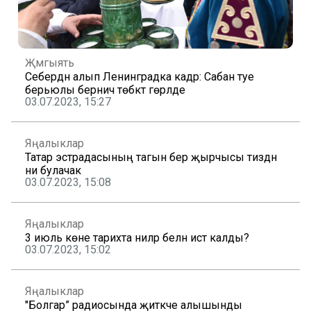
Җәмгыять
Себердән алып Ленинградка кадәр: Сабан туе
берьюлы берничә төбәктә гөрләде
03.07.2023, 15:27
Яңалыклар
Татар эстрадасының тагын бер җырчысы тиздән
әни булачак
03.07.2023, 15:08
Яңалыклар
3 июль көне тарихта ниләр белән истә калды?
03.07.2023, 15:02
Яңалыклар
"Болгар” радиосында җитәкче алышынды