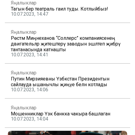
Яңалыклар
Тагын бер театраль гаилә туды. Котлыйбыз!
10.07.2023, 14:47
Яңалыклар
Рөстәм Миңнеханов “Соллерс” компаниясенең
двигательләр җитештерү заводын эшләтеп җибәрү
тантанасында катнашты
10.07.2023, 14:41
Яңалыклар
Путин Мирзияевны Үзбәкстан Президентын
сайлауда ышанычлы җиңүе белән котлады
10.07.2023, 14:06
Яңалыклар
Мошенниклар Үзәк банкка чакыра башлаган
10.07.2023, 14:04