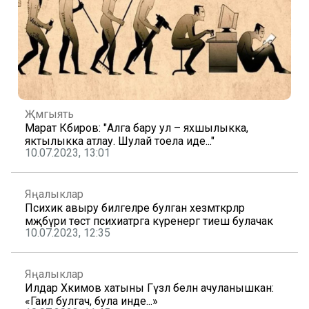
Җәмгыять
Марат Кәбиров: "Алга бару ул – яхшылыкка,
яктылыкка атлау. Шулай тоела иде..."
10.07.2023, 13:01
Яңалыклар
Психик авыру билгеләре булган хезмәткәрләр
мәҗбүри төстә психиатрга күренергә тиеш булачак
10.07.2023, 12:35
Яңалыклар
Илдар Хәкимов хатыны Гүзәл белән ачуланышкан:
«Гаилә булгач, була инде...»