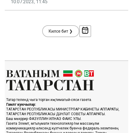
10.07.2023, 11:45
Киләсе бит ❯
Татар телендә чыга торган иҗтимагый-сәяси газета.
Гамәлгә куючылар:
ТАТАРСТАН РЕСПУБЛИКАСЫ МИНИСТРЛАР КАБИНЕТЫ АППАРАТЫ,
ТАТАРСТАН РЕСПУБЛИКАСЫ ДӘҮЛӘТ СОВЕТЫ АППАРАТЫ.
Баш мөхәррир ФАЗУЛЛИН ИЛНАЗ ФАИС УЛЫ.
Газета Элемтә, мәгълүмати технологияләр һәм массакүләм
коммуникацияләр өлкәсендә күзәтчелек буенча федераль хезмәтенең