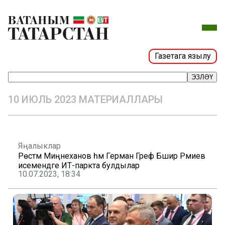
Газетага язылу
ЭЗЛӘҮ
10 ИЮЛЬ 2023 МАТЕРИАЛЛАРЫ
Яңалыклар
Рөстәм Миңнеханов һәм Герман Греф Бәшир Рәмиев
исемендәге ИТ-паркта булдылар
10.07.2023, 18:34