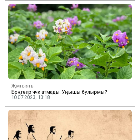
Җәмгыять
Бәрәңгеләр чәчәк атмады. Уңышы булырмы?
10.07.2023, 13:18