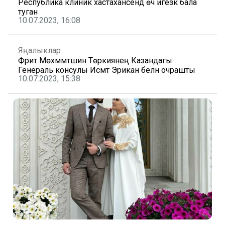
Республика клиник хастаханәсендә өч игезәк бала
туган
10.07.2023, 16:08
Яңалыклар
Фәрит Мөхәммәтшин Төркиянең Казандагы
Генераль консулы Исмәт Эрикан белән очрашты
10.07.2023, 15:38