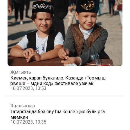
Җәмгыять
Киемеңә карап бүләклиләр. Казанда «Тормыш
рәвеше – мәдәни код» фестивале узачак
10.07.2023, 13:53
Яңалыклар
Татарстанда боз яву һәм көчле җил булырга
мөмкин
10.07.2023, 13:35