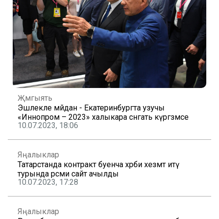
Җәмгыять
Эшлекле мәйдан - Екатеринбургта узучы
«Иннопром – 2023» халыкара сәнәгать күргәзмәсе
10.07.2023, 18:06
Яңалыклар
Татарстанда контракт буенча хәрби хезмәт итү
турында рәсми сайт ачылды
10.07.2023, 17:28
Яңалыклар