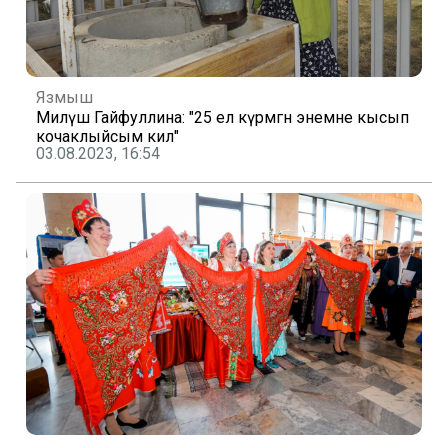
Язмыш
Миләүшә Гайфуллина: "25 ел күрмәгән энемне кысып
кочаклыйсым килә"
03.08.2023, 16:54