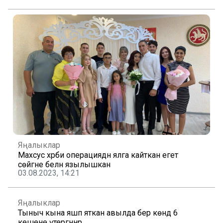
Яңалыклар
Махсус хәрби операциядән ялга кайткан егет
сөйгәне белән язылышкан
03.08.2023, 14:21
Яңалыклар
Тыныч кына яшәп яткан авылда бер көндә 6
кешене үтергәннәр