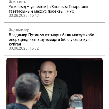
Җәмгыять
Үз илемдә – үз телем | «Ватаным Татарстан»
газетасының махсус проекты | РУС
03.08.2023, 16:43
Яңалыклар
Владимир Путин үз ихтыяры белән махсус хәрби
операциядә катнашучыларга бәйле указга кул
куйган
03.08.2023, 16:32