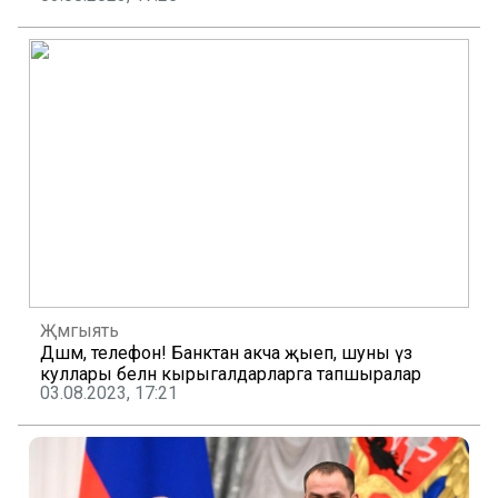
Җәмгыять
Дәшмә, телефон! Банктан акча җыеп, шуны үз
куллары белән кырыгалдарларга тапшыралар
03.08.2023, 17:21