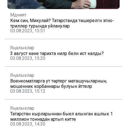
Мәдәният
Кем син, Микулай? Татарстанда төшерелгән этно-
триллер турында уйланулар
03.08.2023, 15:51
Яңалыклар
3 август көне тарихта ниләр белән истә калды?
03.08.2023, 15:20
Яңалыклар
Военкоматларга ут төртергә маташучыларның
мошенник корбаннары булуын әйттеләр
03.08.2023, 15:12
Яңалыклар
Татарстан кырларыннан быел алынган ашлык 1
миллион тоннадан артып китте
03.08.2023, 14:30