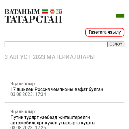
Газетага язылу
ЭЗЛӘҮ
3 АВГУСТ 2023 МАТЕРИАЛЛАРЫ
Яңалыклар
17 яшьлек Россия чемпионы вафат булган
03.08.2023, 17:34
Яңалыклар
Путин түрәләргә үзебездә җитештерелгән
автомобильләргә күчеп утырырга кушты
03.08.2023, 17:25