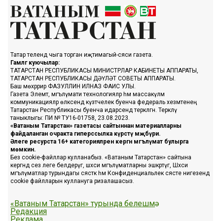
Татар телендә чыга торган иҗтимагый-сәяси газета.
Гамәлгә куючылар:
ТАТАРСТАН РЕСПУБЛИКАСЫ МИНИСТРЛАР КАБИНЕТЫ АППАРАТЫ,
ТАТАРСТАН РЕСПУБЛИКАСЫ ДӘҮЛӘТ СОВЕТЫ АППАРАТЫ.
Баш мөхәррир ФАЗУЛЛИН ИЛНАЗ ФАИС УЛЫ.
Газета Элемтә, мәгълүмати технологияләр һәм массакүләм
коммуникацияләр өлкәсендә күзәтчелек буенча федераль хезмәтенең
Татарстан Республикасы буенча идарәсендә теркәлгән. Теркәлү
таныклыгы: ПИ № ТУ16-01758, 23.08.2023.
«Ватаным Татарстан» газетасы сайтыннан материалларны
файдаланган очракта гиперссылка күрсәтү мәҗбүри.
Әлеге ресурста 16+ категорияләренә кергән мәгълүмат булырга
мөмкин.
Без cookie-файллар кулланабыз. «Ватаным Татарстан» сайтына
кергәндә сез әлеге белдерүгә, шәхси мәгълүматларны эшкәртүгә, Шәхси
мәгълүматлар турындагы сәясәткә һәм Конфиденциальлек сәясәте нигезендә
cookie файлларын куллануга ризалашасыз.
«Ватаным Татарстан» турында белешмә
Редакция
Реклама