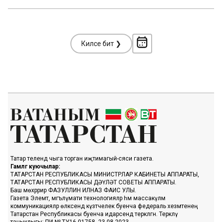
Киләсе бит ❯
Татар телендә чыга торган иҗтимагый-сәяси газета.
Гамәлгә куючылар:
ТАТАРСТАН РЕСПУБЛИКАСЫ МИНИСТРЛАР КАБИНЕТЫ АППАРАТЫ,
ТАТАРСТАН РЕСПУБЛИКАСЫ ДӘҮЛӘТ СОВЕТЫ АППАРАТЫ.
Баш мөхәррир ФАЗУЛЛИН ИЛНАЗ ФАИС УЛЫ.
Газета Элемтә, мәгълүмати технологияләр һәм массакүләм
коммуникацияләр өлкәсендә күзәтчелек буенча федераль хезмәтенең
Татарстан Республикасы буенча идарәсендә теркәлгән. Теркәлү
таныклыгы: ПИ № ТУ16-01758, 23.08.2023.