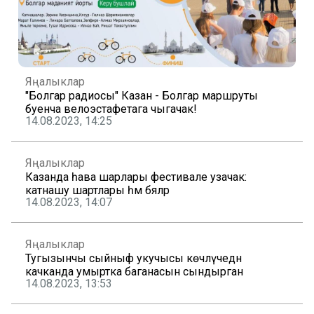
Яңалыклар
"Болгар радиосы" Казан - Болгар маршруты
буенча велоэстафетага чыгачак!
14.08.2023, 14:25
Яңалыклар
Казанда һава шарлары фестивале узачак:
катнашу шартлары һәм бәяләр
14.08.2023, 14:07
Яңалыклар
Тугызынчы сыйныф укучысы көчләүчедән
качканда умыртка баганасын сындырган
14.08.2023, 13:53