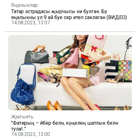
Яңалыклар
Татар эстрадасы җырчысы әни булган. Бу
яңалыкны ул 9 ай буе сер итеп саклаган (ВИДЕО)
14.08.2023, 13:07
Җәмгыять
"Фатирың – әйбер белән, күңелең шатлык белән
тула!.."
14.08.2023, 13:00