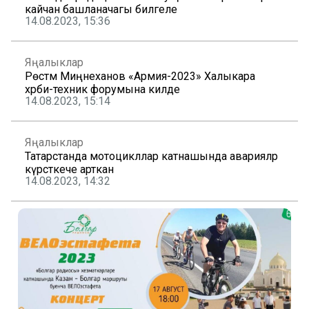
кайчан башланачагы билгеле
14.08.2023, 15:36
Яңалыклар
Рөстәм Миңнеханов «Армия-2023» Халыкара
хәрби-техник форумына килде
14.08.2023, 15:14
Яңалыклар
Татарстанда мотоцикллар катнашында аварияләр
күрсәткече арткан
14.08.2023, 14:32