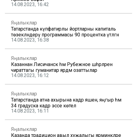
14.08.2023, 16:42
Яңалыклар
Татарстанда күпфатирлы йортларны капиталь
төзекләндерү программасы 90 процентка үтәлгән
14.08.2023, 16:38
Яңалыклар
Казаннан Лисичанск һәм Рубежное шәһәрләренә
чираттагы гуманитар ярдәм озаттылар
14.08.2023, 16:12
Яңалыклар
Татарстанда атна ахырына кадәр яшен, яңгыр һәм
34 градуска кадәр эссе көтелә
14.08.2023, 16:11
Яңалыклар
Казанда традицион авыл хуҗалыгы ярминкәләре