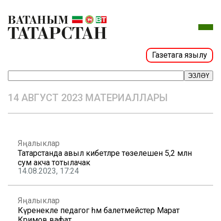
Газетага язылу
ЭЗЛӘҮ
14 АВГУСТ 2023 МАТЕРИАЛЛАРЫ
Яңалыклар
Татарстанда авыл кибетләре төзелешенә 5,2 млн
сум акча тотылачак
14.08.2023, 17:24
Яңалыклар
Күренекле педагог һәм балетмейстер Марат
Кәримов вафат