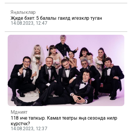
Яңалыклар
Җиде бәхет: 5 балалы гаиләдә игезәкләр туган
14.08.2023, 12:47
Мәдәният
118 нче тапкыр. Камал театры яңа сезонда ниләр
күрсәтәчәк?
14.08.2023, 12:37