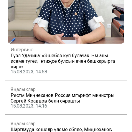
Интервью
Гүзәл Удачина: «Эшебез күп булачак. Һәм аны
исеме түгел, ә нәтиҗәсе булсын өчен башкарырга
кирәк»
15.08.2023, 14:58
Яңалыклар
Рөстәм Миңнеханов Россия мәгърифәт министры
Сергей Кравцов белән очрашты
15.08.2023, 14:16
Яңалыклар
Шартлауда кешеләр үлеме сәбәпле, Миңнеханов