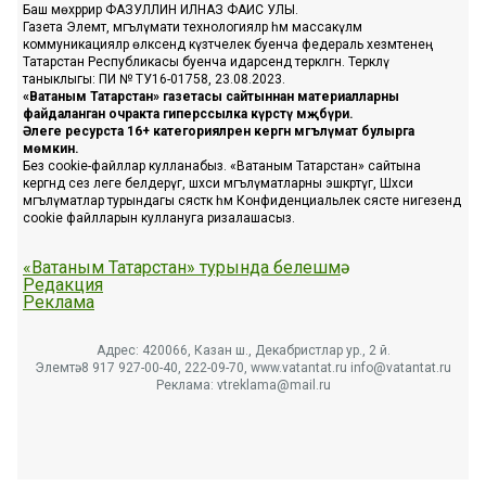
Баш мөхәррир ФАЗУЛЛИН ИЛНАЗ ФАИС УЛЫ.
Газета Элемтә, мәгълүмати технологияләр һәм массакүләм
коммуникацияләр өлкәсендә күзәтчелек буенча федераль хезмәтенең
Татарстан Республикасы буенча идарәсендә теркәлгән. Теркәлү
таныклыгы: ПИ № ТУ16-01758, 23.08.2023.
«Ватаным Татарстан» газетасы сайтыннан материалларны
файдаланган очракта гиперссылка күрсәтү мәҗбүри.
Әлеге ресурста 16+ категорияләренә кергән мәгълүмат булырга
мөмкин.
Без cookie-файллар кулланабыз. «Ватаным Татарстан» сайтына
кергәндә сез әлеге белдерүгә, шәхси мәгълүматларны эшкәртүгә, Шәхси
мәгълүматлар турындагы сәясәткә һәм Конфиденциальлек сәясәте нигезендә
cookie файлларын куллануга ризалашасыз.
«Ватаным Татарстан» турында белешмә
Редакция
Реклама
Адрес: 420066, Казан ш., Декабристлар ур., 2 й.
Элемтә: 8 917 927-00-40, 222-09-70, www.vatantat.ru info@vatantat.ru
Реклама: vtreklama@mail.ru