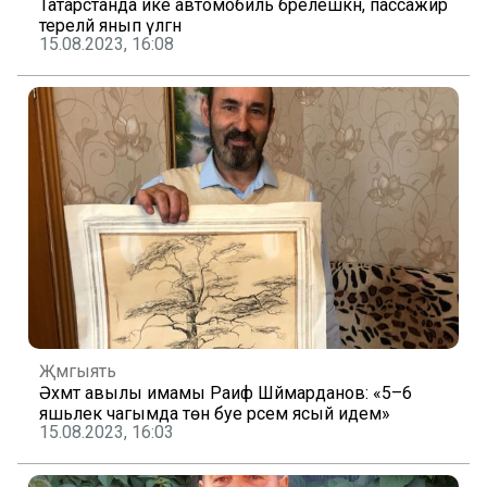
Татарстанда ике автомобиль бәрелешкән, пассажир
тереләй янып үлгән
15.08.2023, 16:08
Җәмгыять
Әхмәт авылы имамы Раиф Шәймарданов: «5–6
яшьлек чагымда төн буе рәсем ясый идем»
15.08.2023, 16:03