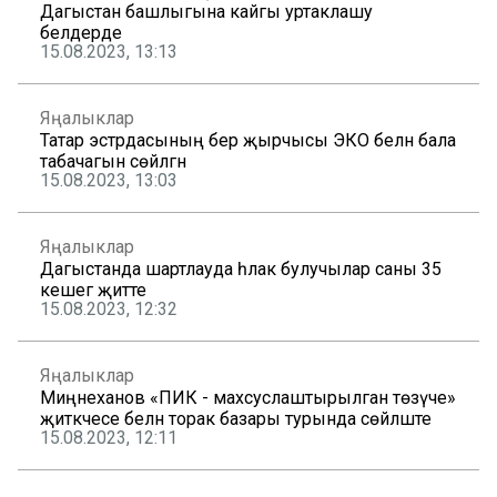
Дагыстан башлыгына кайгы уртаклашу
белдерде
15.08.2023, 13:13
Яңалыклар
Татар эстрдасының бер җырчысы ЭКО белән бала
табачагын сөйләгән
15.08.2023, 13:03
Яңалыклар
Дагыстанда шартлауда һәлак булучылар саны 35
кешегә җитте
15.08.2023, 12:32
Яңалыклар
Миңнеханов «ПИК - махсуслаштырылган төзүче»
җитәкчесе белән торак базары турында сөйләште
15.08.2023, 12:11