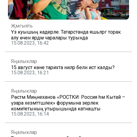
Җәмгыять
Үз куышың кадерле. Татарстанда яшьләргә торак
алу өчен ярдәм чаралары турында
15.08.2023, 16:42
Яңалыклар
15 август көне тарихта ниләр белән истә калды?
15.08.2023, 16:21
Яңалыклар
Рөстәм Миңнеханов «РОСТКИ: Россия һәм Кытай –
үзара хезмәттәшлек» форумына әзерлек
комитетының утырышында катнашты
15.08.2023, 16:14
Яңалыклар