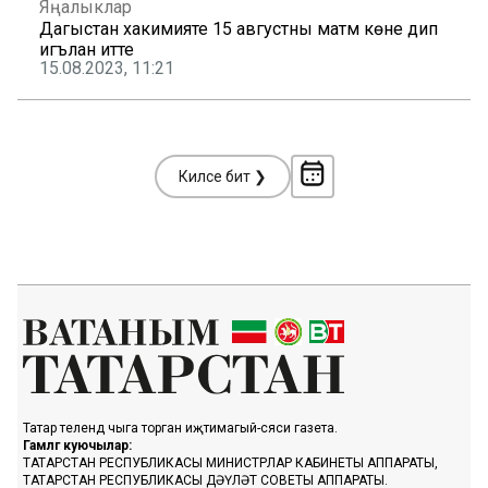
Яңалыклар
Дагыстан хакимияте 15 августны матәм көне дип
игълан итте
15.08.2023, 11:21
Киләсе бит ❯
Татар телендә чыга торган иҗтимагый-сәяси газета.
Гамәлгә куючылар:
ТАТАРСТАН РЕСПУБЛИКАСЫ МИНИСТРЛАР КАБИНЕТЫ АППАРАТЫ,
ТАТАРСТАН РЕСПУБЛИКАСЫ ДӘҮЛӘТ СОВЕТЫ АППАРАТЫ.