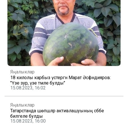
Яңалыклар
18 килолы карбыз үстергән Марат Әсфәндияров:
"Үзе зур, үзе тәмле булды"
15.08.2023, 16:02
Яңалыклар
Татарстанда шөпшәләр активлашуының сәбәбе
билгеле булды
15.08.2023, 16:00