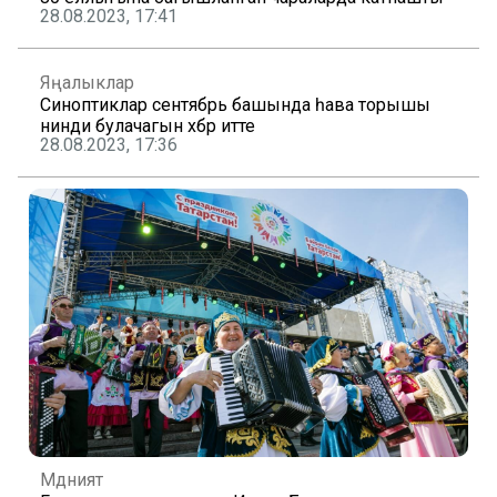
28.08.2023, 17:41
Яңалыклар
Синоптиклар сентябрь башында һава торышы
нинди булачагын хәбәр итте
28.08.2023, 17:36
Мәдәният