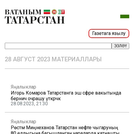
Газетага язылу
ЭЗЛӘҮ
28 АВГУСТ 2023 МАТЕРИАЛЛАРЫ
Яңалыклар
Игорь Комаров Татарстанга эш сәфәре вакытында
берничә очрашу үткәрәчәк
28.08.2023, 21:30
Яңалыклар
Рөстәм Миңнеханов Татарстан нефте чыгаруның
80 еллыгына багышланган чараларда катнашты