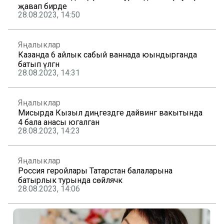
җавап бирде
28.08.2023, 14:50
Яңалыклар
Казанда 6 айлык сабый ваннада юындырганда
батып үлгән
28.08.2023, 14:31
Яңалыклар
Мисырда Кызыл диңгездәге дайвинг вакытында
4 бала анасы югалган
28.08.2023, 14:23
Яңалыклар
Россия геройлары Татарстан балаларына
батырлык турында сөйләячәк
28.08.2023, 14:06