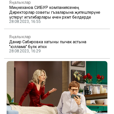
Яңалыклар
Миңнеханов СИБУР компаниясенең
Директорлар советы әгъзаларына җитештерүне
үстерүгә игътибарлары өчен рәхмәт белдерде
28.08.2023, 16:55
Яңалыклар
Данир Сабировка хатыны пычак астына
"юллама" бүләк иткән
28.08.2023, 16:29