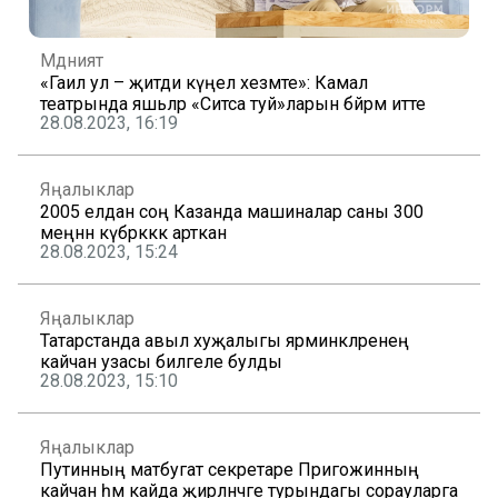
Мәдәният
«Гаилә ул – җитди күңел хезмәте»: Камал
театрында яшьләр «Ситса туй»ларын бәйрәм итте
28.08.2023, 16:19
Яңалыклар
2005 елдан соң Казанда машиналар саны 300
меңнән күбрәкккә арткан
28.08.2023, 15:24
Яңалыклар
Татарстанда авыл хуҗалыгы ярминкәләренең
кайчан узасы билгеле булды
28.08.2023, 15:10
Яңалыклар
Путинның матбугат секретаре Пригожинның
кайчан һәм кайда җирләнәчәге турындагы сорауларга