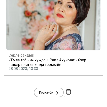
Серле сандык
«Тәмле табын» хуҗасы Раилә Ахунова: «Хәзер
яшьләр плитә янында тормый»
28.08.2023, 13:33
Киләсе бит ❯