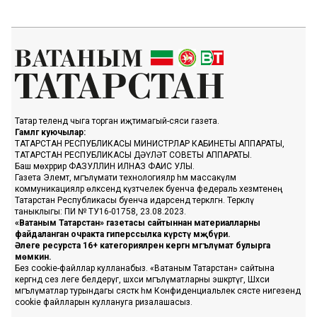
Татар телендә чыга торган иҗтимагый-сәяси газета.
Гамәлгә куючылар:
ТАТАРСТАН РЕСПУБЛИКАСЫ МИНИСТРЛАР КАБИНЕТЫ АППАРАТЫ,
ТАТАРСТАН РЕСПУБЛИКАСЫ ДӘҮЛӘТ СОВЕТЫ АППАРАТЫ.
Баш мөхәррир ФАЗУЛЛИН ИЛНАЗ ФАИС УЛЫ.
Газета Элемтә, мәгълүмати технологияләр һәм массакүләм
коммуникацияләр өлкәсендә күзәтчелек буенча федераль хезмәтенең
Татарстан Республикасы буенча идарәсендә теркәлгән. Теркәлү
таныклыгы: ПИ № ТУ16-01758, 23.08.2023.
«Ватаным Татарстан» газетасы сайтыннан материалларны
файдаланган очракта гиперссылка күрсәтү мәҗбүри.
Әлеге ресурста 16+ категорияләренә кергән мәгълүмат булырга
мөмкин.
Без cookie-файллар кулланабыз. «Ватаным Татарстан» сайтына
кергәндә сез әлеге белдерүгә, шәхси мәгълүматларны эшкәртүгә, Шәхси
мәгълүматлар турындагы сәясәткә һәм Конфиденциальлек сәясәте нигезендә
cookie файлларын куллануга ризалашасыз.