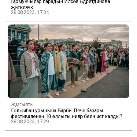
Гармунчылар парадын Илсөя Бәдретдинова
җитәкләячәк
28.08.2023, 17:34
Җәмгыять
Гөлҗиһан урынына Барби: Печән базары
фестиваленең 10 еллыгы ниләр белән истә калды?
28.08.2023, 17:29