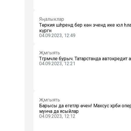
Яңалыклар
Төркия шәһәрендә бер көн эчендә ике юл һәл
күргән
04.09.2023, 12:49
Җәмгыять
Тәгәрмәчле бурыч. Татарстанда автокредит
04.09.2023, 12:21
Җәмгыять
Барысы да егетләр өчен! Махсус хәрби операц
мунча да ясыйлар
04.09.2023, 12:12