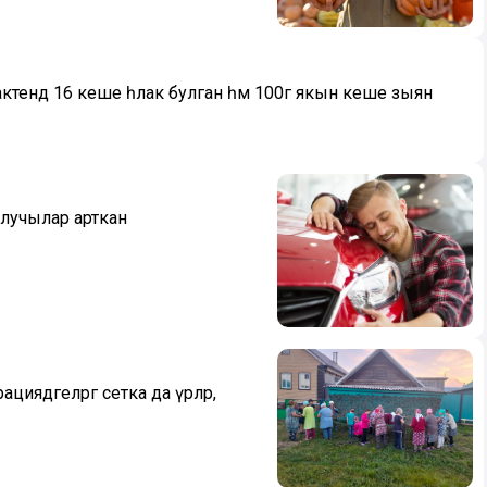
акәтендә 16 кеше һәлак булган һәм 100гә якын кеше зыян
 алучылар арткан
иядәгеләргә сетка да үрәләр,