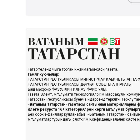
Татар телендә чыга торган иҗтимагый-сәяси газета.
Гамәлгә куючылар:
ТАТАРСТАН РЕСПУБЛИКАСЫ МИНИСТРЛАР КАБИНЕТЫ АППАР
ТАТАРСТАН РЕСПУБЛИКАСЫ ДӘҮЛӘТ СОВЕТЫ АППАРАТЫ.
Баш мөхәррир ФАЗУЛЛИН ИЛНАЗ ФАИС УЛЫ.
Газета Элемтә, мәгълүмати технологияләр һәм массакүләм коммун
Татарстан Республикасы буенча идарәсендә теркәлгән. Теркәлү 
«Ватаным Татарстан» газетасы сайтыннан материалларны фа
Әлеге ресурста 16+ категорияләренә кергән мәгълүмат булыр
Без cookie-файллар кулланабыз. «Ватаным Татарстан» сайтына ке
мәгълүматлар турындагы сәясәткә һәм Конфиденциальлек сәясәте