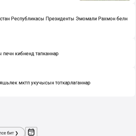
икстан Республикасы Президенты Эмомали Рахмон белән
печән кибәнендә тапканнар
 яшьлек мәктәп укучысын тоткарлаганнар
ләсе бит ❯