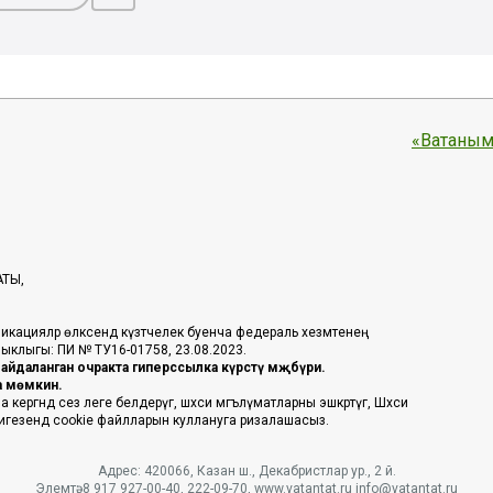
«Ватаным
АТЫ,
икацияләр өлкәсендә күзәтчелек буенча федераль хезмәтенең
таныклыгы: ПИ № ТУ16-01758, 23.08.2023.
йдаланган очракта гиперссылка күрсәтү мәҗбүри.
га мөмкин.
ргәндә сез әлеге белдерүгә, шәхси мәгълүматларны эшкәртүгә, Шәхси
 нигезендә cookie файлларын куллануга ризалашасыз.
Адрес: 420066, Казан ш., Декабристлар ур., 2 й.
Элемтә: 8 917 927-00-40, 222-09-70, www.vatantat.ru info@vatantat.ru