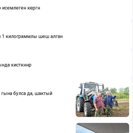
 исемлегенә кергән
ан 1 килограммлы шеш алган
да кисәткәннәр
гына булса да, шактый