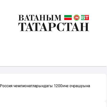
к Россия чемпионатларындагы 1200нче очрашуына