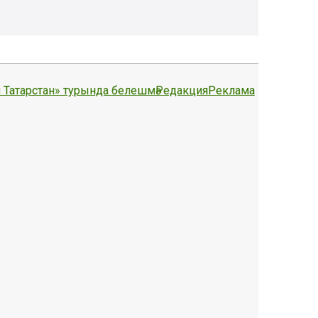
 Татарстан» турында белешмә
Редакция
Реклама