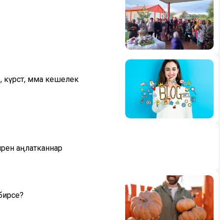
 күрсәт, әмма кешелек
пләрен аңлатканнар
бирәсе?