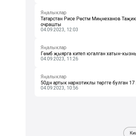
Яңалыклар
Татарстан Рәисе Рөстәм Миңнеханов Таҗ
очрашты
04.09.2023, 12:03
Яңалыклар
Гөмбә җыярга китеп югалган хатын-кызны 
04.09.2023, 11:26
Яңалыклар
50дән артык наркотиклы төргәге булган 17
04.09.2023, 10:56
Ки