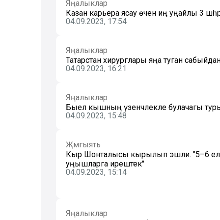
Яңалыклар
Казан карьера ясау өчен иң уңайлы 3 шәһәр
04.09.2023, 17:54
Яңалыклар
Татарстан хирурглары яңа туган сабыйд
04.09.2023, 16:21
Яңалыклар
Быел кышның үзенчәлекле булачагы турын
04.09.2023, 15:48
Җәмгыять
Кыр Шонталысы кырылып эшли. "5–6 ел 
уңышларга ирештек"
04.09.2023, 15:14
Яңалыклар