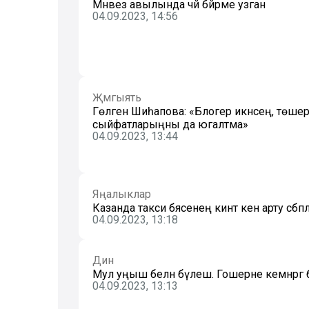
Мәнәвез авылында чәй бәйрәме узган
04.09.2023, 14:56
Җәмгыять
Гөлгенә Шиһапова: «Блогер икәнсең, төшер,
сыйфатларыңны да югалтма»
04.09.2023, 13:44
Яңалыклар
Казанда такси бәясенең кинәт кенә арту сәбә
04.09.2023, 13:18
Дин
Мул уңыш белән бүлеш. Гошерне кемнәргә 
04.09.2023, 13:13