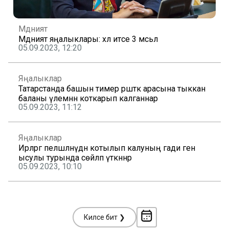
Мәдәният
Мәдәният яңалыклары: хәл итәсе 3 мәсьәлә
05.09.2023, 12:20
Яңалыклар
Татарстанда башын тимер рәшәткә арасына тыккан
баланы үлемнән коткарып калганнар
05.09.2023, 11:12
Яңалыклар
Ирләргә пеләшләнүдән котылып калуның гади генә
ысулы турында сөйләп үткәннәр
05.09.2023, 10:10
Киләсе бит ❯