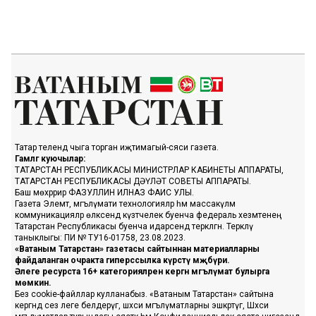
Татар телендә чыга торган иҗтимагый-сәяси газета.
Гамәлгә куючылар:
ТАТАРСТАН РЕСПУБЛИКАСЫ МИНИСТРЛАР КАБИНЕТЫ АППАРАТЫ,
ТАТАРСТАН РЕСПУБЛИКАСЫ ДӘҮЛӘТ СОВЕТЫ АППАРАТЫ.
Баш мөхәррир ФАЗУЛЛИН ИЛНАЗ ФАИС УЛЫ.
Газета Элемтә, мәгълүмати технологияләр һәм массакүләм
коммуникацияләр өлкәсендә күзәтчелек буенча федераль хезмәтенең
Татарстан Республикасы буенча идарәсендә теркәлгән. Теркәлү
таныклыгы: ПИ № ТУ16-01758, 23.08.2023.
«Ватаным Татарстан» газетасы сайтыннан материалларны
файдаланган очракта гиперссылка күрсәтү мәҗбүри.
Әлеге ресурста 16+ категорияләренә кергән мәгълүмат булырга
мөмкин.
Без cookie-файллар кулланабыз. «Ватаным Татарстан» сайтына
кергәндә сез әлеге белдерүгә, шәхси мәгълүматларны эшкәртүгә, Шәхси