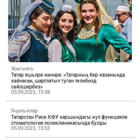
Җәмгыять
Татар яшьләре көннәре: «Татарның бер казанында
кайнасак, шартлатып туган телебездә
сөйләшербез»
05.09.2023, 15:58
Яңалыклар
Татарстан Рәисе КФУ каршындагы күп функцияле
стоматология поликлиникасында булды
05.09.2023, 15:53