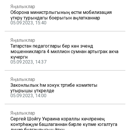
Яңалыклар
Оборона министрлыгының өстәмә мобилизация
үткәрү турындагы боерыгын аңлатканнар
05.09.2023, 15:40
Яңалыклар
Татарстан педагоглары бер көн эчендә
мошенникларга 4 миллион сумнан артыграк акча
күчергән
05.09.2023, 14:37
Яңалыклар
Законлылык һәм хокук тәртибе комитеты
утырышы үткәрелде
05.09.2023, 14:00
Яңалыклар
Сергей Шойгу Украина кораллы көчләренең
контрһөҗүм башлаганнан бирле күпме югалтуга
дучар булганлыгын әйткән