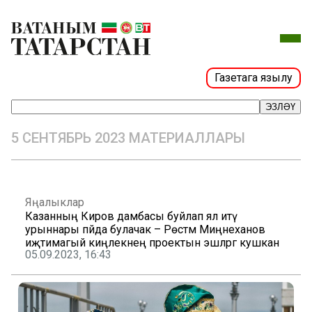
Газетага язылу
ЭЗЛӘҮ
5 СЕНТЯБРЬ 2023 МАТЕРИАЛЛАРЫ
Яңалыклар
Казанның Киров дамбасы буйлап ял итү
урыннары пәйда булачак – Рөстәм Миңнеханов
иҗтимагый киңлекнең проектын эшләргә кушкан
05.09.2023, 16:43