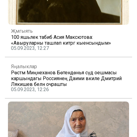
Җәмгыять
100 яшьлек табиб Асия Максютова:
«Авыруларны ташлап китәргә кыенсындым»
05.09.2023, 12:27
Яңалыклар
Рөстәм Миңнеханов Бөтендөнья сәүдә оешмасы
каршындагы Россиянең Даими вәкиле Дмитрий
Лякишев белән очрашты
05.09.2023, 12:26