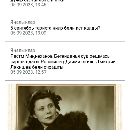
05.09.2023, 13:46
Яңалыклар
5 сентябрь тарихта ниләр белән истә калды?
05.09.2023, 13:09
Яңалыклар
Рөстәм Миңнеханов Бөтендөнья сәүдә оешмасы
каршындагы Россиянең Даими вәкиле Дмитрий
Лякишев белән очрашты
05.09.2023, 12:57