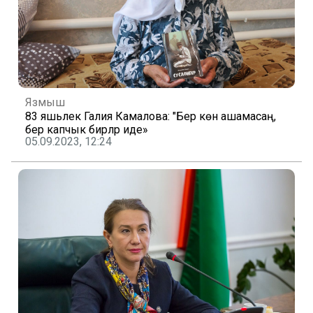
Язмыш
83 яшьлек Галия Камалова: "Бер көн ашамасаң,
бер капчык бирәләр иде»
05.09.2023, 12:24