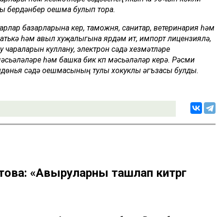
чы бердәнбер оешма булып тора.
рлар базарларына керү, таможня, санитар, ветеринария һәм
гатькә һәм авыл хуҗалыгына ярдәм итү, импорт лицензияләү,
 чараларын куллану, электрон сәүдә хезмәтләре
мәсьәләләре һәм башка бик күп мәсьәләләр керә. Рәсми
ндөнья сәүдә оешмасының тулы хокуклы әгъзасы булды.
ова: «Авыруларны ташлап китәргә