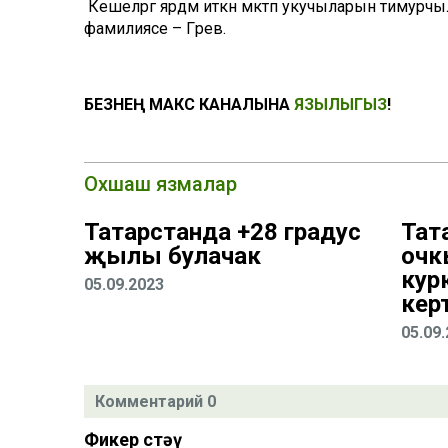
Кешеләргә ярдәм иткән мәктәп укучыларын тимур
фамилиясе – Гәрәев.
БЕЗНЕҢ МАКС КАНАЛЫНА
ЯЗЫЛЫГЫЗ
!
Охшаш язмалар
Татарстанда +28 градус
Тат
җылы булачак
очк
кур
05.09.2023
кер
05.09
Комментарий 0
Фикер өстәү