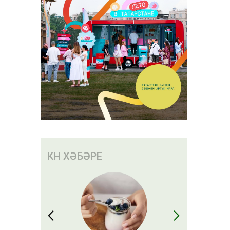
КӨН ХӘБӘРЕ