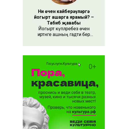
Ни өчен кайберәүләргә
йогырт ашарга ярамый? –
Табиб җавабы
Йогырт күпләребез өчен
иртәнге ашның гадәти бер
өлеше булып тора.
ллы»
аны арта