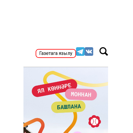
Газетага язылу