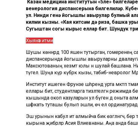
Казан медицина институтын «5ле» билгеләре
венерология диспансерына билгелиләр. Күбес
ул. Нинди генә йогышлы авырулар булмый ал
килми кызның. «Кая китсәм дә риза, башка уры
Сугыштан соңгы кырыс еллар бит. Шундук три
Хыянәт итми
Шушы көннәрдә 100 яшен тутырган, гомеренең 
диспансерында йогышлы авыруларны дәвалауга 
Максютованың хезмәт юлы әнә шулай башлана. Ни 
түгел. Шуңа күрә күбрәк кызы, табиб-невролог Мәд
Институт ишеген Фрунзе шәһәрендә урта мәктәп тә
еллары бит, студентларга тизләтелгән режимда бел
кышында окоп казуларын ул бүген дә оныта алмый
шәфкать туташы булып эшли, өч ел ординатурад
Эш урынын кабул итә алмыйча бик өзгәләнгәч, б
кырына җибәрәләр Асия Вәлиевнаны. Аңа анда баш
үзенең файдалы гамәлләр кылуын аңлап, ияләшеп 
бөтен барлыгын, белемен эшкә җигә. Татарстанд