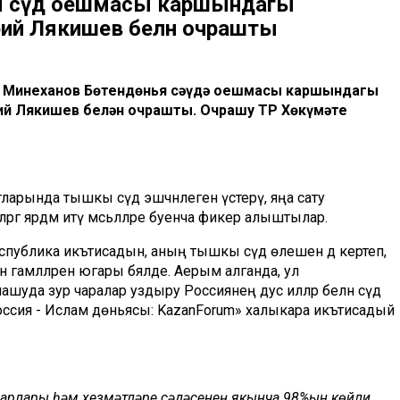
я сәүдә оешмасы каршындагы
ий Лякишев белән очрашты
м Миңнеханов Бөтендөнья сәүдә оешмасы каршындагы
ий Лякишев белән очрашты. Очрашу ТР Хөкүмәте
рында тышкы сәүдә эшчәнлеген үстерү, яңа сату
ргә ярдәм итү мәсьәләләре буенча фикер алыштылар.
публика икътисадын, аның тышкы сәүдә өлешен дә кертеп,
гамәлләрен югары бәяләде. Аерым алганда, ул
шуда зур чаралар уздыру Россиянең дус илләр белән сәүдә
 «Россия - Ислам дөньясы: KazanForum» халыкара икътисадый
варлары һәм хезмәтләре сәүдәсенең якынча 98%ын көйли