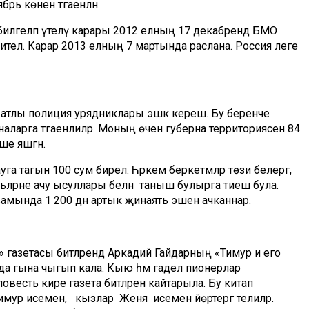
 көненә тәгаенләнә.
 билгеләп үтелү карары 2012 елның 17 декабрендә БМО
лә. Карар 2013 елның 7 мартында раслана. Россия әлеге
 атлы полиция урядниклары эшкә керешә. Бу беренче
ларга тәгаенлиләр. Моның өчен губерна территориясен 84
ше яшәгән.
га тагын 100 сум бирелә. Һәркем беркетмәләр төзи белергә,
тьләрне ачу ысуллары белән таныш булырга тиеш була.
вамында 1 200 дән артык җинаять эшен ачканнар.
 газетасы битләрендә Аркадий Гайдарның «Тимур и его
ерда гына чыгып кала. Кыю һәм гадел пионерлар
есть кире газета битләренә кайтарыла. Бу китап
мур исемен, ә кызлар Женя исемен йөртергә телиләр.