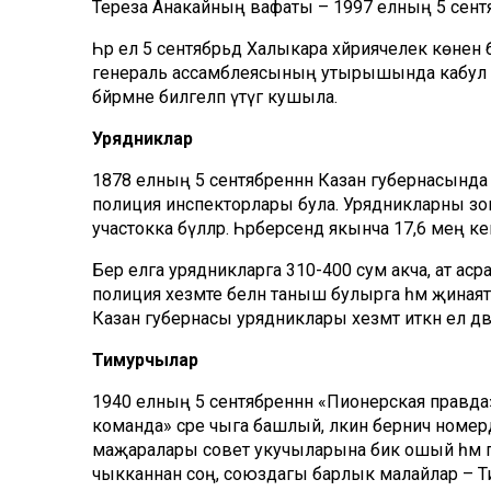
Тереза Анакайның вафаты – 1997 елның 5 сентябрь
Һәр ел 5 сентябрьдә Халыкара хәйриячелек көнен
генераль ассамблеясының утырышында кабул ите
бәйрәмне билгеләп үтүгә кушыла.
Урядниклар
1878 елның 5 сентябреннән Казан губернасында
полиция инспекторлары була. Урядникларны зона
участокка бүләләр. Һәрберсендә якынча 17,6 мең ке
Бер елга урядникларга 310-400 сум акча, ат асрау
полиция хезмәте белән таныш булырга һәм җиная
Казан губернасы урядниклары хезмәт иткән ел дә
Тимурчылар
1940 елның 5 сентябреннән «Пионерская правда»
команда» әсәре чыга башлый, ләкин берничә ном
маҗаралары совет укучыларына бик ошый һәм пов
чыкканнан соң, союздагы барлык малайлар – Ти