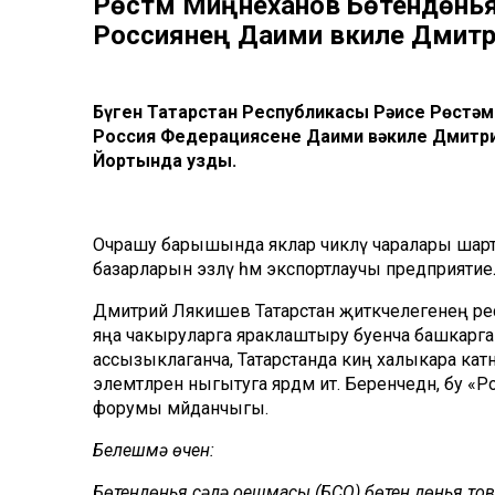
Рөстәм Миңнеханов Бөтендөнь
Россиянең Даими вәкиле Дмитр
Бүген Татарстан Республикасы Рәисе Рөстә
Россия Федерациясенең Даими вәкиле Дмитр
Йортында узды.
Очрашу барышында яклар чикләү чаралары шартла
базарларын эзләү һәм экспортлаучы предприятиелә
Дмитрий Лякишев Татарстан җитәкчелегенең рес
яңа чакыруларга яраклаштыру буенча башкарган 
ассызыклаганча, Татарстанда киң халыкара катна
элемтәләрен ныгытуга ярдәм итә. Беренчедән, бу
форумы мәйданчыгы.
Белешмә өчен:
Бөтендөнья сәүдә оешмасы (БСО) бөтен дөнья то