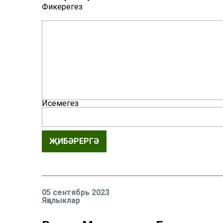
Фикерегез
Исемегез
ҖИБӘРЕРГӘ
05 сентябрь 2023
Яңалыклар