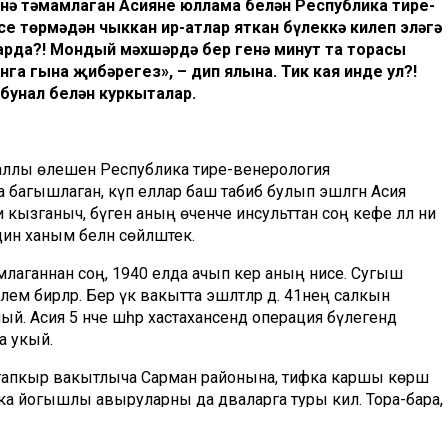
нә тәмамлаган Асияне юллама белән Республика тире-
е төрмәдән чыккан ир-атлар яткан бүлеккә килеп эләгә
арда?! Мондый мәхшәрдә бер генә минут та торасы
нга гына җибәрегез», – дип ялына. Тик кая инде ул?!
бунал белән куркыталар.
саллы өлешен Республика тире-венерология
багышлаган, күп еллар баш табиб булып эшләгән Асия
кызганыч, бүген аның өченче инсульттан соң кәефе әллә ни
инә ханым белән сөйләштек.
мамлаганнан соң, 1940 елда ачып керә аның әнисе. Сугыш
ем бирәләр. Бер үк вакытта эшләтәләр дә. 41нең салкын
. Асия 5 нче шәһәр хастаханәсендә операция бүлегендә
а укый.
ер тапкыр вакытлыча Сарман районына, тифка каршы көрәш
ка йогышлы авыруларны да дәваларга туры килә. Тора-бара,
тә китә. Диспансерда баш табиб вазыйфасына билгеләнгәч,
а беренче булып матурлык институты ача, сексопатология