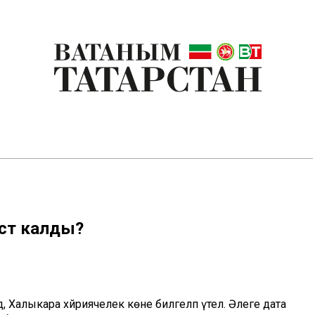
истә калды?
дә, Халыкара хәйриячелек көне билгеләп үтелә. Әлеге дата