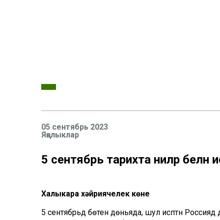
05 сентябрь 2023
Яңалыклар
5 сентябрь тарихта ниләр белән 
Халыкара хәйриячелек көне
5 сентябрьдә бөтен дөньяда, шул исәптән Россиядә 