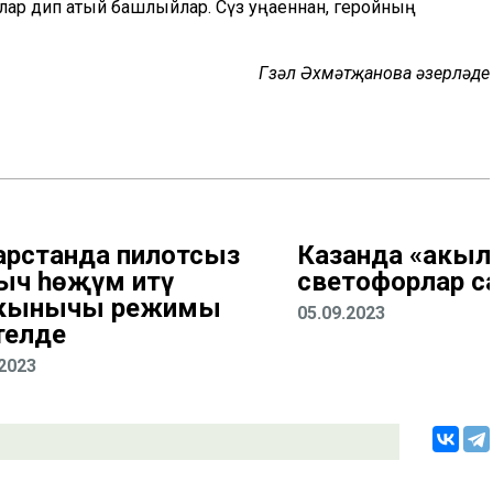
чылар дип атый башлыйлар. Сүз уңаеннан, геройның
Гүзәл Әхмәтҗанова әзерләде
арстанда пилотсыз
Казанда «акы
ыч һөҗүм итү
светофорлар с
кынычы режимы
05.09.2023
телде
.2023