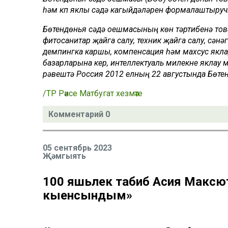
һәм күп яклы сәүдә кагыйдәләрен формалаштыру
Бөтендөнья сәүдә оешмасының көн тәртибенә това
фитосанитар җайга салу, техник җайга салу, сәнә
демпингка каршы, компенсация һәм махсус яклау
базарларына керү, интеллектуаль милекне яклау 
рәвештә Россия 2012 елның 22 августында Бөте
/ТР Рәисе Матбугат хезмәте
Комментарий 0
05 сентябрь 2023
Җәмгыять
100 яшьлек табиб Асия Максют
кыенсындым»