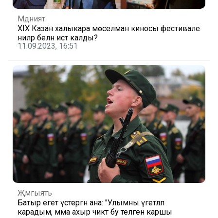
Мәдәният
XIX Казан халыкара мөселман киносы фестивале
ниләр белән истә калды?
11.09.2023, 16:51
Җәмгыять
Батыр егет үстергән ана: "Улымны үгетләп
карадым, әмма ахыр чиктә бу теләгенә каршы