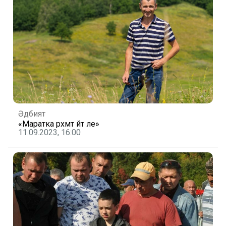
Әдәбият
«Маратка рәхмәт әйт әле»
11.09.2023, 16:00