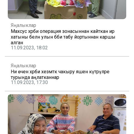
Яңалыклар
Махсус хәрби операция зонасыннан кайткан ир
хатыны белән улын бәби табу йортыннан каршы
алган
11.09.2023, 18:02
Яңалыклар
Ни өчен хәрби хезмәткә чакыру яшен күтәрүләре
турында аңлатканнар
11.09.2023, 17:30