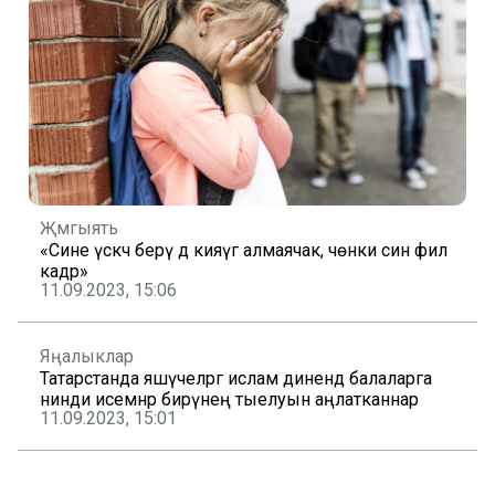
Җәмгыять
«Сине үскәч берәү дә кияүгә алмаячак, чөнки син фил
кадәр»
11.09.2023, 15:06
Яңалыклар
Татарстанда яшәүчеләргә ислам динендә балаларга
нинди исемнәр бирүнең тыелуын аңлатканнар
11.09.2023, 15:01