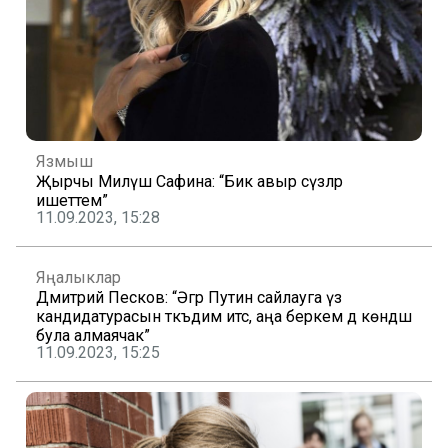
Язмыш
Җырчы Миләүшә Сафина: “Бик авыр сүзләр
ишеттем”
11.09.2023, 15:28
Яңалыклар
Дмитрий Песков: “Әгәр Путин сайлауга үз
кандидатурасын тәкъдим итсә, аңа беркем дә көндәш
була алмаячак”
11.09.2023, 15:25