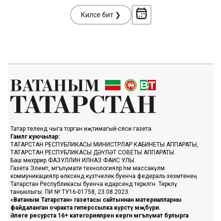
Киләсе бит ❯
Татар телендә чыга торган иҗтимагый-сәяси газета.
Гамәлгә куючылар:
ТАТАРСТАН РЕСПУБЛИКАСЫ МИНИСТРЛАР КАБИНЕТЫ АППАРАТЫ,
ТАТАРСТАН РЕСПУБЛИКАСЫ ДӘҮЛӘТ СОВЕТЫ АППАРАТЫ.
Баш мөхәррир ФАЗУЛЛИН ИЛНАЗ ФАИС УЛЫ.
Газета Элемтә, мәгълүмати технологияләр һәм массакүләм
коммуникацияләр өлкәсендә күзәтчелек буенча федераль хезмәтенең
Татарстан Республикасы буенча идарәсендә теркәлгән. Теркәлү
таныклыгы: ПИ № ТУ16-01758, 23.08.2023.
«Ватаным Татарстан» газетасы сайтыннан материалларны
файдаланган очракта гиперссылка күрсәтү мәҗбүри.
Әлеге ресурста 16+ категорияләренә кергән мәгълүмат булырга