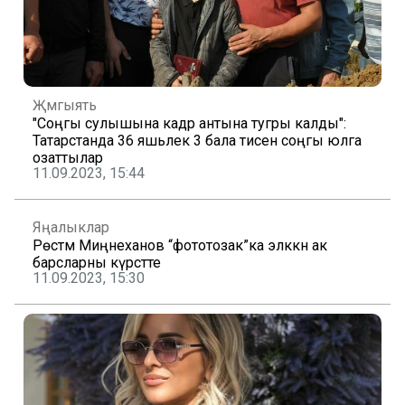
Җәмгыять
"Соңгы сулышына кадәр антына тугры калды":
Татарстанда 36 яшьлек 3 бала әтисен соңгы юлга
озаттылар
11.09.2023, 15:44
Яңалыклар
Рөстәм Миңнеханов “фототозак”ка эләккән ак
барсларны күрсәтте
11.09.2023, 15:30