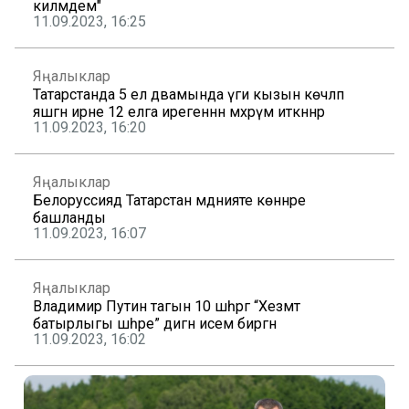
килмәдем"
11.09.2023, 16:25
Яңалыклар
Татарстанда 5 ел дәвамында үги кызын көчләп
яшәгән ирне 12 елга ирегеннән мәхрүм иткәннәр
11.09.2023, 16:20
Яңалыклар
Белоруссиядә Татарстан мәдәнияте көннәре
башланды
11.09.2023, 16:07
Яңалыклар
Владимир Путин тагын 10 шәһәргә “Хезмәт
батырлыгы шәһәре” дигән исем биргән
11.09.2023, 16:02