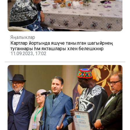
Яңалыклар
Картлар йортында яшәүче танылган шагыйрәнең
туганнары һәм якташлары хәлен белешкәннәр
11.09.2023, 17:02