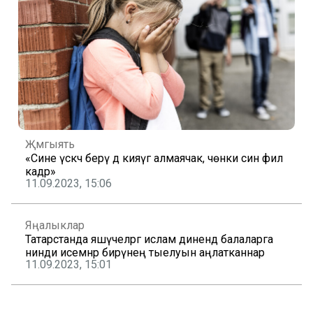
Җәмгыять
«Сине үскәч берәү дә кияүгә алмаячак, чөнки син фил
кадәр»
11.09.2023, 15:06
Яңалыклар
Татарстанда яшәүчеләргә ислам динендә балаларга
нинди исемнәр бирүнең тыелуын аңлатканнар
11.09.2023, 15:01