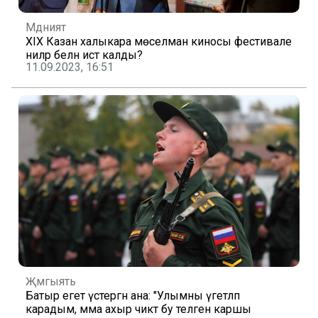
Мәдәният
XIX Казан халыкара мөселман киносы фестивале
ниләр белән истә калды?
11.09.2023, 16:51
Җәмгыять
Батыр егет үстергән ана: "Улымны үгетләп
карадым, әмма ахыр чиктә бу теләгенә каршы