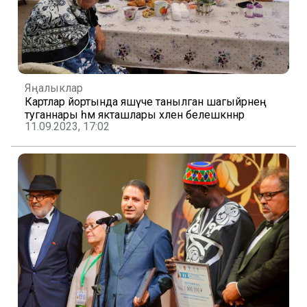
Яңалыклар
Картлар йортында яшәүче танылган шагыйрәнең
туганнары һәм якташлары хәлен белешкәннәр
11.09.2023, 17:02