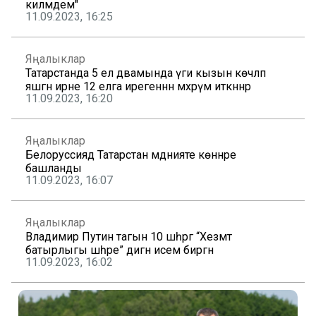
килмәдем"
11.09.2023, 16:25
Яңалыклар
Татарстанда 5 ел дәвамында үги кызын көчләп
яшәгән ирне 12 елга ирегеннән мәхрүм иткәннәр
11.09.2023, 16:20
Яңалыклар
Белоруссиядә Татарстан мәдәнияте көннәре
башланды
11.09.2023, 16:07
Яңалыклар
Владимир Путин тагын 10 шәһәргә “Хезмәт
батырлыгы шәһәре” дигән исем биргән
11.09.2023, 16:02