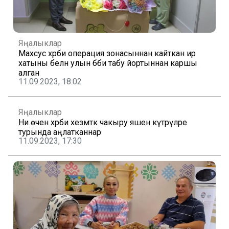
Яңалыклар
Махсус хәрби операция зонасыннан кайткан ир
хатыны белән улын бәби табу йортыннан каршы
алган
11.09.2023, 18:02
Яңалыклар
Ни өчен хәрби хезмәткә чакыру яшен күтәрүләре
турында аңлатканнар
11.09.2023, 17:30