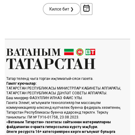
Киләсе бит ❯
Татар телендә чыга торган иҗтимагый-сәяси газета.
Гамәлгә куючылар:
ТАТАРСТАН РЕСПУБЛИКАСЫ МИНИСТРЛАР КАБИНЕТЫ АППАРАТЫ,
ТАТАРСТАН РЕСПУБЛИКАСЫ ДӘҮЛӘТ СОВЕТЫ АППАРАТЫ.
Баш мөхәррир ФАЗУЛЛИН ИЛНАЗ ФАИС УЛЫ.
Газета Элемтә, мәгълүмати технологияләр һәм массакүләм
коммуникацияләр өлкәсендә күзәтчелек буенча федераль хезмәтенең
Татарстан Республикасы буенча идарәсендә теркәлгән. Теркәлү
таныклыгы: ПИ № ТУ16-01758, 23.08.2023.
«Ватаным Татарстан» газетасы сайтыннан материалларны
файдаланган очракта гиперссылка күрсәтү мәҗбүри.
Әлеге ресурста 16+ категорияләренә кергән мәгълүмат булырга