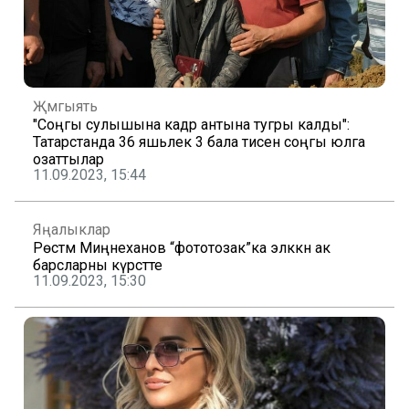
Җәмгыять
"Соңгы сулышына кадәр антына тугры калды":
Татарстанда 36 яшьлек 3 бала әтисен соңгы юлга
озаттылар
11.09.2023, 15:44
Яңалыклар
Рөстәм Миңнеханов “фототозак”ка эләккән ак
барсларны күрсәтте
11.09.2023, 15:30