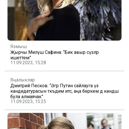
Язмыш
Җырчы Миләүшә Сафина: “Бик авыр сүзләр
ишеттем”
11.09.2023, 15:28
Яңалыклар
Дмитрий Песков: “Әгәр Путин сайлауга үз
кандидатурасын тәкъдим итсә, аңа беркем дә көндәш
була алмаячак”
11.09.2023, 15:25