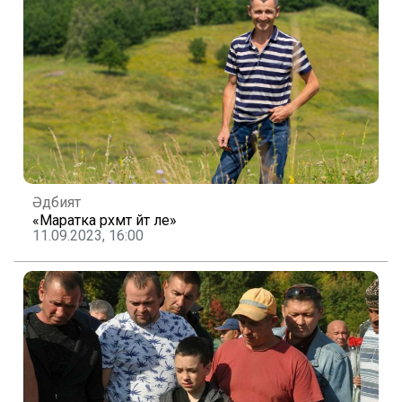
Әдәбият
«Маратка рәхмәт әйт әле»
11.09.2023, 16:00