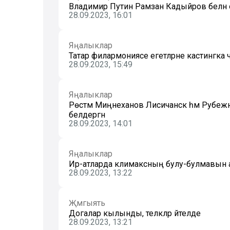
Владимир Путин Рамзан Кадыйров белән
28.09.2023, 16:01
Яңалыклар
Татар филармониясе егетләрне кастингка
28.09.2023, 15:49
Яңалыклар
Рөстәм Миңнеханов Лисичанск һәм Рубежное ш
белдергән
28.09.2023, 14:01
Яңалыклар
Ир-атларда климаксның булу-булмавын 
28.09.2023, 13:22
Җәмгыять
Догалар кылынды, теләкләр әйтелде
28.09.2023, 13:21