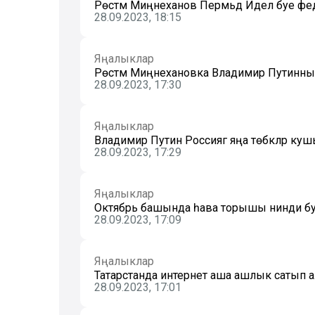
Рөстәм Миңнеханов Пермьдә Идел буе ф
28.09.2023, 18:15
Яңалыклар
Рөстәм Миңнехановка Владимир Путинны
28.09.2023, 17:30
Яңалыклар
Владимир Путин Россиягә яңа төбәкләр к
28.09.2023, 17:29
Яңалыклар
Октябрь башында һава торышы нинди була
28.09.2023, 17:09
Яңалыклар
Татарстанда интернет аша ашлык сатып а
28.09.2023, 17:01