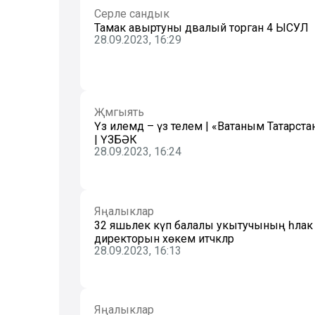
Серле сандык
Тамак авыртуны дәвалый торган 4 ЫСУЛ
28.09.2023, 16:29
Җәмгыять
Үз илемдә – үз телем | «Ватаным Татарст
| ҮЗБӘК
28.09.2023, 16:24
Яңалыклар
32 яшьлек күп балалы укытучының һәлак б
директорын хөкем итәчәкләр
28.09.2023, 16:13
Яңалыклар