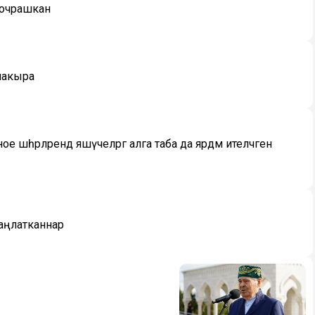
 очрашкан
 чакыра
әһәрләрендә яшәүчеләргә алга таба да ярдәм ителәчәген
аңлатканнар