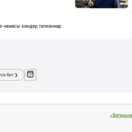
ло чамасы киндер тапканнар
ләсе бит ❯
«Ватаным