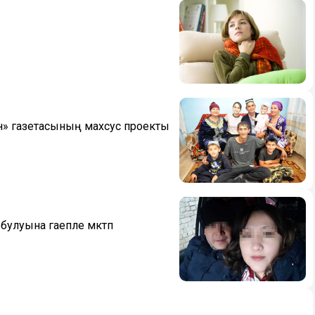
ан» газетасының махсус проекты
улуына гаепле мәктәп