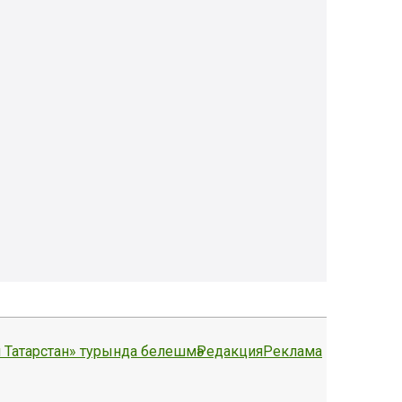
 Татарстан» турында белешмә
Редакция
Реклама