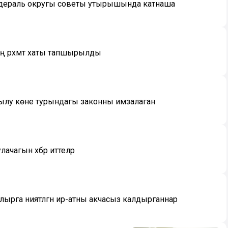
едераль округы советы утырышында катнаша
ң рәхмәт хаты тапшырылды
ушылу көне турындагы законны имзалаган
чагын хәбәр иттеләр
лырга ниятләгән ир-атны акчасыз калдырганнар