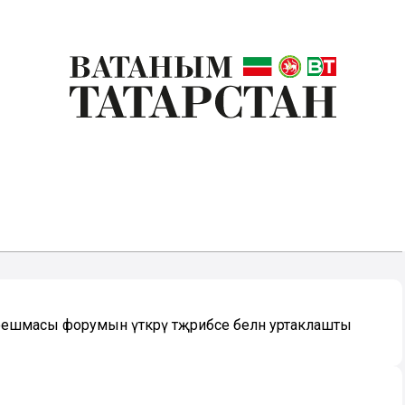
оешмасы форумын үткәрү тәҗрибәсе белән уртаклашты