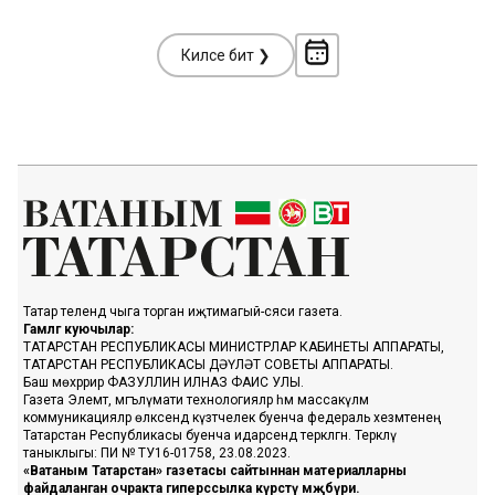
Киләсе бит ❯
Татар телендә чыга торган иҗтимагый-сәяси газета.
Гамәлгә куючылар:
ТАТАРСТАН РЕСПУБЛИКАСЫ МИНИСТРЛАР КАБИНЕТЫ АППАРАТЫ,
ТАТАРСТАН РЕСПУБЛИКАСЫ ДӘҮЛӘТ СОВЕТЫ АППАРАТЫ.
Баш мөхәррир ФАЗУЛЛИН ИЛНАЗ ФАИС УЛЫ.
Газета Элемтә, мәгълүмати технологияләр һәм массакүләм
коммуникацияләр өлкәсендә күзәтчелек буенча федераль хезмәтенең
Татарстан Республикасы буенча идарәсендә теркәлгән. Теркәлү
таныклыгы: ПИ № ТУ16-01758, 23.08.2023.
«Ватаным Татарстан» газетасы сайтыннан материалларны
файдаланган очракта гиперссылка күрсәтү мәҗбүри.