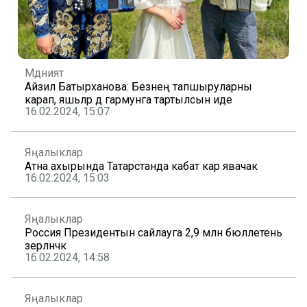
Мәдәният
Айзилә Батырханова: Безнең тапшыруларны
карап, яшьләр дә гармунга тартылсын иде
16.02.2024, 15:07
Яңалыклар
Атна ахырында Татарстанда кабат кар явачак
16.02.2024, 15:03
Яңалыклар
Россия Президентын сайлауга 2,9 млн бюллетень
әзерләнәчәк
16.02.2024, 14:58
Яңалыклар