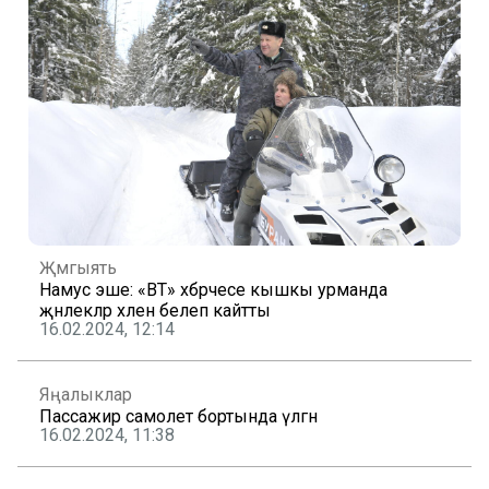
Җәмгыять
Намус эше: «ВТ» хәбәрчесе кышкы урманда
җәнлекләр хәлен белеп кайтты
16.02.2024, 12:14
Яңалыклар
Пассажир самолет бортында үлгән
16.02.2024, 11:38