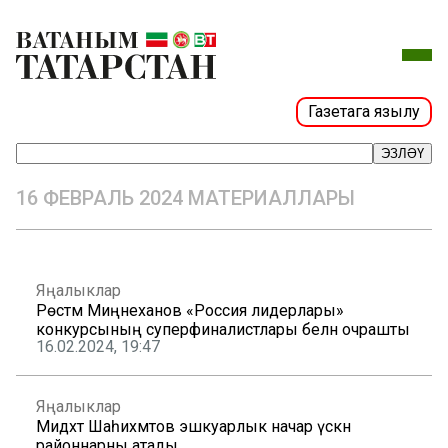
Газетага язылу
ЭЗЛӘҮ
16 ФЕВРАЛЬ 2024 МАТЕРИАЛЛАРЫ
Яңалыклар
Рөстәм Миңнеханов «Россия лидерлары»
конкурсының суперфиналистлары белән очрашты
16.02.2024, 19:47
Яңалыклар
Мидхәт Шаһиәхмәтов эшкуарлык начар үскән
районнарны атады