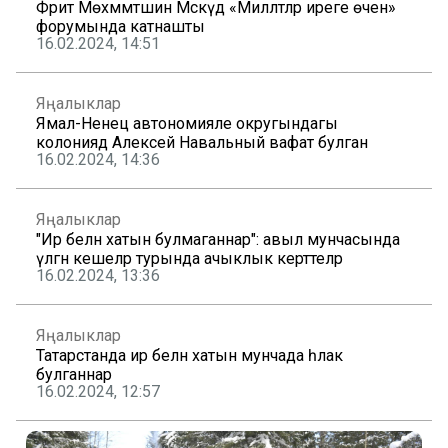
Фәрит Мөхәммәтшин Мәскәүдә «Милләтләр иреге өчен»
форумында катнашты
16.02.2024, 14:51
Яңалыклар
Ямал-Ненец автономияле округындагы
колониядә Алексей Навальный вафат булган
16.02.2024, 14:36
Яңалыклар
"Ир белән хатын булмаганнар": авыл мунчасында
үлгән кешеләр турында ачыклык керттеләр
16.02.2024, 13:36
Яңалыклар
Татарстанда ир белән хатын мунчада һәлак
булганнар
16.02.2024, 12:57