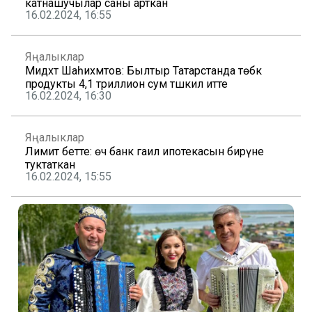
катнашучылар саны арткан
16.02.2024, 16:55
Яңалыклар
Мидхәт Шаһиәхмәтов: Былтыр Татарстанда төбәк
продукты 4,1 триллион сум тәшкил итте
16.02.2024, 16:30
Яңалыклар
Лимит бетте: өч банк гаилә ипотекасын бирүне
туктаткан
16.02.2024, 15:55