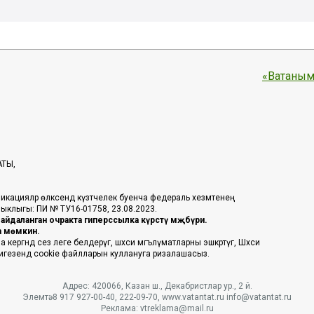
«Ватаным
АТЫ,
икацияләр өлкәсендә күзәтчелек буенча федераль хезмәтенең
таныклыгы: ПИ № ТУ16-01758, 23.08.2023.
йдаланган очракта гиперссылка күрсәтү мәҗбүри.
га мөмкин.
ргәндә сез әлеге белдерүгә, шәхси мәгълүматларны эшкәртүгә, Шәхси
 нигезендә cookie файлларын куллануга ризалашасыз.
Адрес: 420066, Казан ш., Декабристлар ур., 2 й.
Элемтә: 8 917 927-00-40, 222-09-70, www.vatantat.ru info@vatantat.ru
Реклама: vtreklama@mail.ru