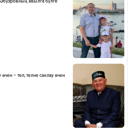
т Әбүзәровның авылга бүләге
өчен – тел, телне саклау өчен