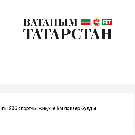
лыгы 236 спортчы җиңүче һәм призер булды