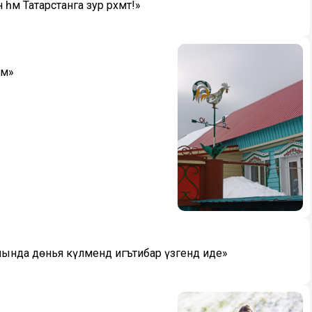
м Татарстанга зур рәхмәт!»
им»
ында дөнья күләмендә игътибар үзәгендә иде»