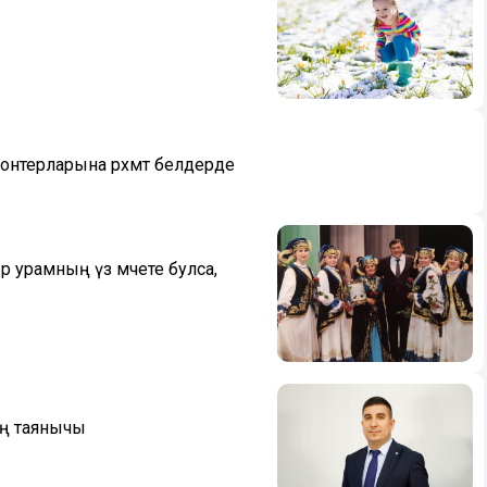
онтерларына рәхмәт белдерде
әр урамның үз мәчете булса,
ың таянычы