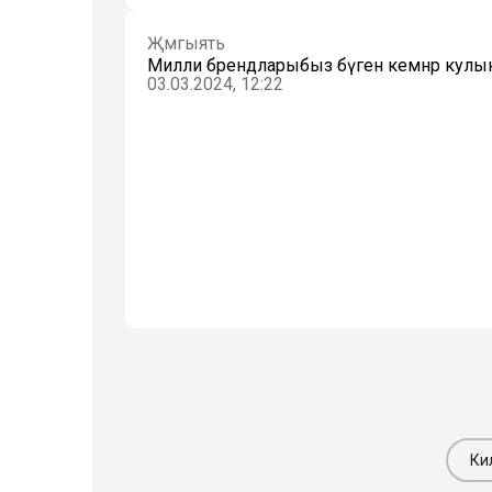
Җәмгыять
Милли брендларыбыз бүген кемнәр кулы
03.03.2024, 12:22
Ки