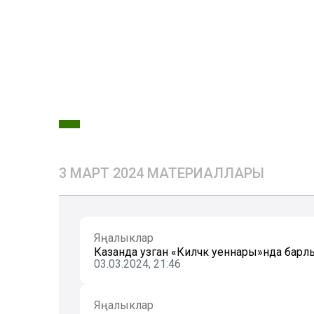
3 МАРТ 2024 МАТЕРИАЛЛАРЫ
Яңалыклар
Казанда узган «Киләчәк уеннары»нда бар
03.03.2024, 21:46
Яңалыклар