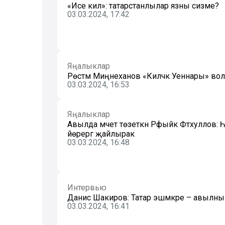
«Исе килә»: татарстанлылар язны сизәме?
03.03.2024, 17:42
Яңалыклар
Рөстәм Миңнеханов «Киләчәк Уеннары» вол
03.03.2024, 16:53
Яңалыклар
Авылда мәчет төзеткән Рәфыйк Фәтхуллов: Һ
йөрергә җайлырак
03.03.2024, 16:48
Интервью
Данис Шакиров: Татар эшмәкәре – авылн
03.03.2024, 16:41