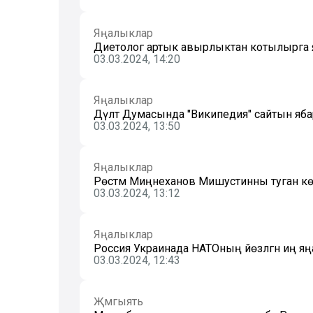
Яңалыклар
Диетолог артык авырлыктан котылырга яр
03.03.2024, 14:20
Яңалыклар
Дәүләт Думасында "Википедия" сайтын яба
03.03.2024, 13:50
Яңалыклар
Рөстәм Миңнеханов Мишустинны туган кө
03.03.2024, 13:12
Яңалыклар
Россия Украинада НАТОның йөзләгән иң яң
03.03.2024, 12:43
Җәмгыять