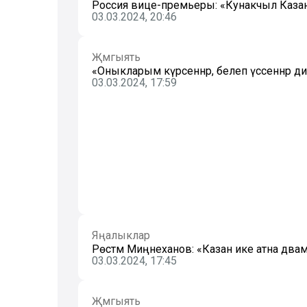
Россия вице-премьеры: «Кунакчыл Казан һә
03.03.2024, 20:46
Җәмгыять
«Оныкларым күрсеннәр, белеп үссеннәр д
03.03.2024, 17:59
Яңалыклар
Рөстәм Миңнеханов: «Казан ике атна дәвам
03.03.2024, 17:45
Җәмгыять