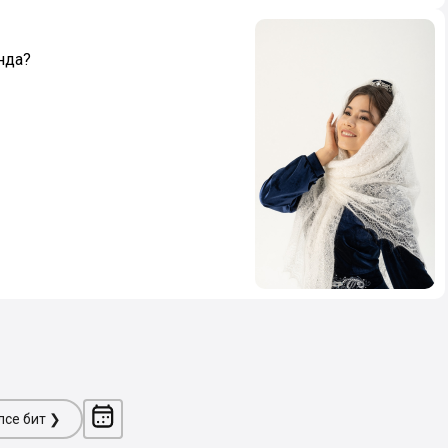
нда?
ләсе бит ❯