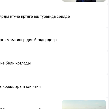
дәм итүче иртәнге аш турында сөйләде
рга мөмкиннәр дип белдерделәр
не белән котлады
а коралларын юк иткән