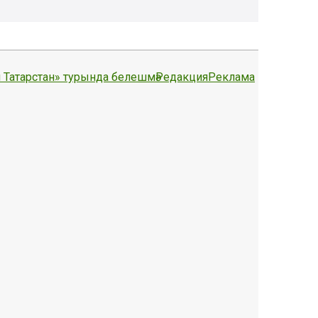
 Татарстан» турында белешмә
Редакция
Реклама