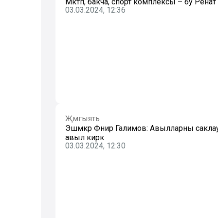
Мәктәп, бакча, спорт комплексы – бу Рена
03.03.2024, 12:36
Җәмгыять
Эшмәкәр Фәнир Галимов: Авылларны саклау 
авыл кирәк
03.03.2024, 12:30