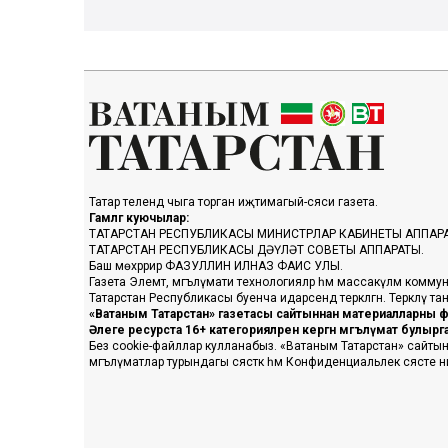
Татар телендә чыга торган иҗтимагый-сәяси газета.
Гамәлгә куючылар:
ТАТАРСТАН РЕСПУБЛИКАСЫ МИНИСТРЛАР КАБИНЕТЫ АППАР
ТАТАРСТАН РЕСПУБЛИКАСЫ ДӘҮЛӘТ СОВЕТЫ АППАРАТЫ.
Баш мөхәррир ФАЗУЛЛИН ИЛНАЗ ФАИС УЛЫ.
Газета Элемтә, мәгълүмати технологияләр һәм массакүләм коммун
Татарстан Республикасы буенча идарәсендә теркәлгән. Теркәлү 
«Ватаным Татарстан» газетасы сайтыннан материалларны фа
Әлеге ресурста 16+ категорияләренә кергән мәгълүмат булыр
Без cookie-файллар кулланабыз. «Ватаным Татарстан» сайтына ке
мәгълүматлар турындагы сәясәткә һәм Конфиденциальлек сәясәте