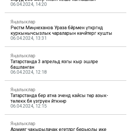
06.04.2024, 14:20
Яңалыклар
Рөстәм Миңнеханов Ураза бәйрәмен үткәргәндә
куркынычсызлык чараларын көчәйтергә кушты
06.04.2024, 13:31
Яңалыклар
Татарстанда 3 апрельдә язгы кыр эшләре
башланган
06.04.2024, 12:18
Яңалыклар
Татарстанда бер атна эчендә кайсы төр азык-
төлеккә бәя үзгәрүен әйткәннәр
06.04.2024, 12:15
Яңалыклар
Армиягә чакырылачак егетләргә берьюлы ике