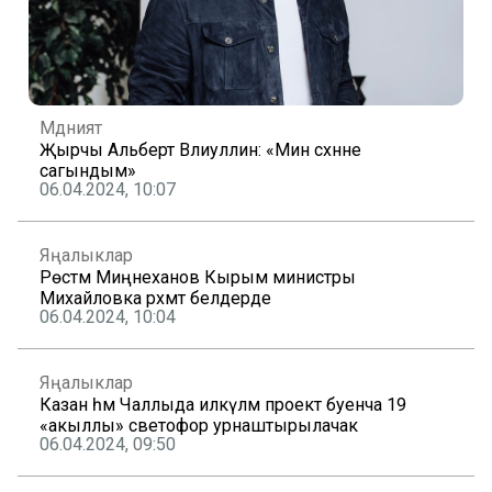
Мәдәният
Җырчы Альберт Вәлиуллин: «Мин сәхнәне
сагындым»
06.04.2024, 10:07
Яңалыклар
Рөстәм Миңнеханов Кырым министры
Михайловка рәхмәт белдерде
06.04.2024, 10:04
Яңалыклар
Казан һәм Чаллыда илкүләм проект буенча 19
«акыллы» светофор урнаштырылачак
06.04.2024, 09:50