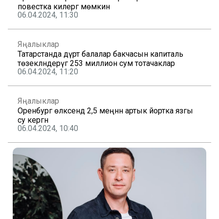
повестка килергә мөмкин
06.04.2024, 11:30
Яңалыклар
Татарстанда дүрт балалар бакчасын капиталь
төзекләндерүгә 253 миллион сум тотачаклар
06.04.2024, 11:20
Яңалыклар
Оренбург өлкәсендә 2,5 меңнән артык йортка язгы
су кергән
06.04.2024, 10:40