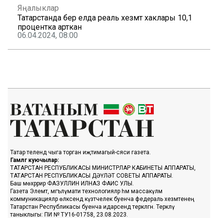
Яңалыклар
Татарстанда бер елда реаль хезмәт хаклары 10,1
процентка арткан
06.04.2024, 08:00
Татар телендә чыга торган иҗтимагый-сәяси газета.
Гамәлгә куючылар:
ТАТАРСТАН РЕСПУБЛИКАСЫ МИНИСТРЛАР КАБИНЕТЫ АППАРАТЫ,
ТАТАРСТАН РЕСПУБЛИКАСЫ ДӘҮЛӘТ СОВЕТЫ АППАРАТЫ.
Баш мөхәррир ФАЗУЛЛИН ИЛНАЗ ФАИС УЛЫ.
Газета Элемтә, мәгълүмати технологияләр һәм массакүләм
коммуникацияләр өлкәсендә күзәтчелек буенча федераль хезмәтенең
Татарстан Республикасы буенча идарәсендә теркәлгән. Теркәлү
таныклыгы: ПИ № ТУ16-01758, 23.08.2023.