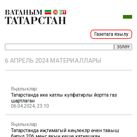
Газетага язылу
ЭЗЛӘҮ
6 АПРЕЛЬ 2024 МАТЕРИАЛЛАРЫ
Яңалыклар
Татарстанда ике катлы күпфатирлы йортта газ
шартлаган
06.04.2024, 23:10
Яңалыклар
Татарстанда иҗтимагый киңлекләр өчен тавыш
бирүдә 206 меңгә якын кеше катнашкан