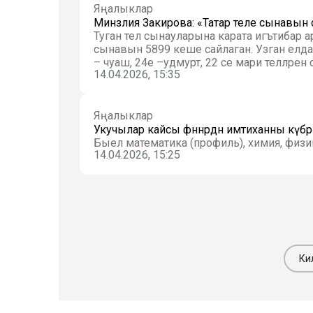
Яңалыклар
Минзәлия Закирова: «Татар теле сынавын
Туган тел сынауларына карата игътибар 
сынавын 5899 кеше сайлаган. Узган елдан 
– чуаш, 24е –удмурт, 22 се мари телләрен 
14.04.2026, 15:35
Яңалыклар
Укучылар кайсы фәннәрдән имтиханны күбрә
Быел математика (профиль), химия, физ
14.04.2026, 15:25
Ки