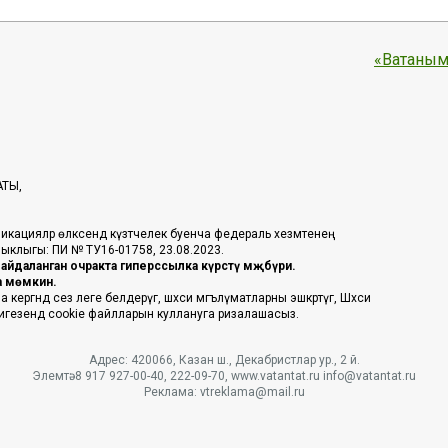
«Ватаным
АТЫ,
икацияләр өлкәсендә күзәтчелек буенча федераль хезмәтенең
таныклыгы: ПИ № ТУ16-01758, 23.08.2023.
йдаланган очракта гиперссылка күрсәтү мәҗбүри.
га мөмкин.
ргәндә сез әлеге белдерүгә, шәхси мәгълүматларны эшкәртүгә, Шәхси
 нигезендә cookie файлларын куллануга ризалашасыз.
Адрес: 420066, Казан ш., Декабристлар ур., 2 й.
Элемтә: 8 917 927-00-40, 222-09-70, www.vatantat.ru info@vatantat.ru
Реклама: vtreklama@mail.ru