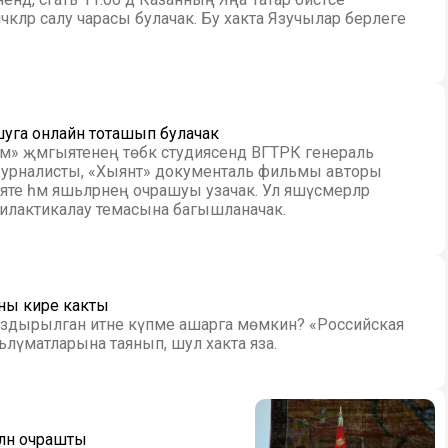
чәкләр салу чарасы булачак. Бу хакта Язучылар берлеге
уга онлайн тоташып булачак
лем» җәмгыятенең төбәк студиясендә ВГТРК генераль
журналисты, «Хыянәт» документаль фильмы авторы
те һәм яшьләрнең очрашуы узачак. Ул яшүсмерләр
илактикалау темасына багышланачак.
ны кире какты
ыздырылган итне күпме ашарга мөмкин? «Российская
гълүматларына таянып, шул хакта яза.
лән очрашты