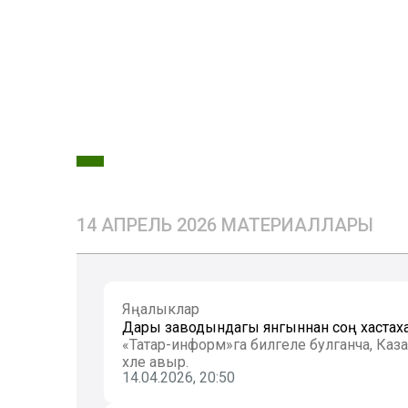
14 АПРЕЛЬ 2026 МАТЕРИАЛЛАРЫ
Яңалыклар
Дары заводындагы янгыннан соң хастаханәг
«Татар-информ»га билгеле булганча, Ка
хәле авыр.
14.04.2026, 20:50