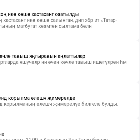
ң ике кеше хастаханәгә озатылды
стаханәгә ике кеше салынган, дип хәбәр итә «Татар-
ының матбугат хезмәтенә сылтама белән.
көчле тавыш яңгыравын аңлаттылар
ларда яшәүчеләр ни өчен көчле тавыш ишетүләрен һәм
ендә корылма өлешчә җимерелде
ндә корылманың өлешчә җимерелүе билгеле булды.
не
ендә, сәгать 11.00 дә Казанның Яңа Татар бистәсе