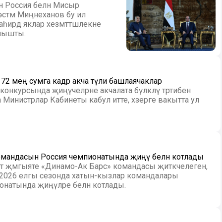
ан Россия белән Мисыр
с Рөстәм Миңнеханов бу ил
һирәдә яклар хезмәттәшлекне
лышты.
2 мең сумга кадәр акча түли башлаячаклар
онкурсында җиңүчеләрне акчалата бүләкләү тәртибен
Министрлар Кабинеты кабул итте, хәзерге вакытта ул
омандасын Россия чемпионатында җиңү белән котлады
т җәмгыяте «Динамо-Ак Барс» командасы җитәкчелеген,
-2026 елгы сезонда хатын-кызлар командалары
натында җиңүләре белән котлады.