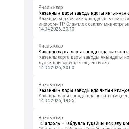
Яңалыклар
Казанның дары заводындагы янгыннан со
Казандагы дары заводында янгыннан соң ха
информ» ТР Сәламәтлек саклау министрлыг
14.04.2026, 20:10
Яңалыклар
Казанлыларга дары заводында ни өчен 
Казанлыларга дары заводы янындагы йорт
дулкынны сизүләрен аңлаттылар.
14.04.2026, 20:00
Яңалыклар
Казанның дары заводында янгын нәтиҗәс
Казанда дары заводында янгын нәтиҗәсе
14.04.2026, 19:35
Яңалыклар
15 апрель – Габдулла Тукайны искә алу кө
15 апрельдә, Габдулла Тукайны искә алу көн