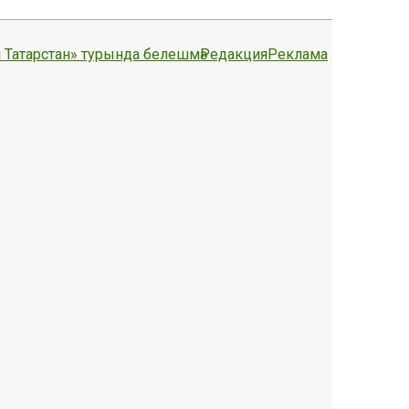
 Татарстан» турында белешмә
Редакция
Реклама