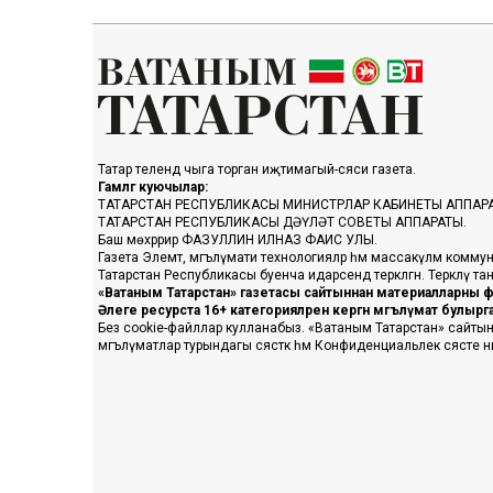
Татар телендә чыга торган иҗтимагый-сәяси газета.
Гамәлгә куючылар:
ТАТАРСТАН РЕСПУБЛИКАСЫ МИНИСТРЛАР КАБИНЕТЫ АППАР
ТАТАРСТАН РЕСПУБЛИКАСЫ ДӘҮЛӘТ СОВЕТЫ АППАРАТЫ.
Баш мөхәррир ФАЗУЛЛИН ИЛНАЗ ФАИС УЛЫ.
Газета Элемтә, мәгълүмати технологияләр һәм массакүләм коммун
Татарстан Республикасы буенча идарәсендә теркәлгән. Теркәлү 
«Ватаным Татарстан» газетасы сайтыннан материалларны фа
Әлеге ресурста 16+ категорияләренә кергән мәгълүмат булыр
Без cookie-файллар кулланабыз. «Ватаным Татарстан» сайтына ке
мәгълүматлар турындагы сәясәткә һәм Конфиденциальлек сәясәте