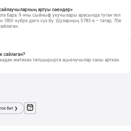
 сайлаучыларның артуы сөендерә»
арта бара. 9 нчы сыйныф укучылары арасында туган тел
180гә күбрәк дигән сүз бу. Шуларның 5783 е – татар, 70е
сайлаган.
к сайлаган?
икадан имтихан тапшырырга җыенучылар саны арткан.
ләсе бит ❯