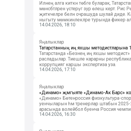
Илнең алга киткән төбәге буларак, Татарст
мөнәсәбәтләрен үстерүгә зур өлеш кертә. Рәи
җитәкчеләре белән очрашуда шулай диде. Ка
ныгыту мөмкинлекләре турында фикер а
14.04.2026, 18:10
Яңалыклар
Татарстанның иң яхшы методистларына 17
Татарстанда «Безнең иң яхшы методист» к
расладылар. Тиешле карарны республика 
коррупциягә каршы экспертиза уза.
14.04.2026, 17:10
Яңалыклар
«Динамо» җәмгыяте «Динамо-Ак Барс» к
«Динамо» Бөтенроссия физкультура-спор
уенчыларын һәм тренерлар штабын 2025
арасында волейбол буенча Россия чемпио
14.04.2026, 16:30