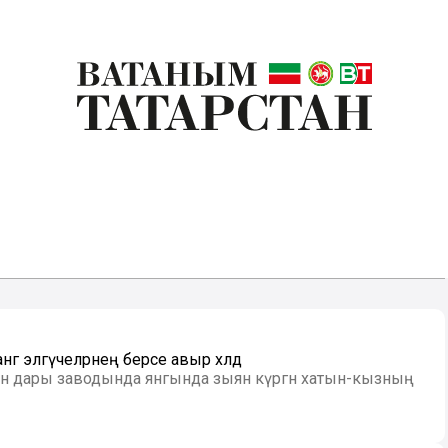
ә эләгүчеләрнең берсе авыр хәлдә
зан дары заводында янгында зыян күргән хатын-кызның