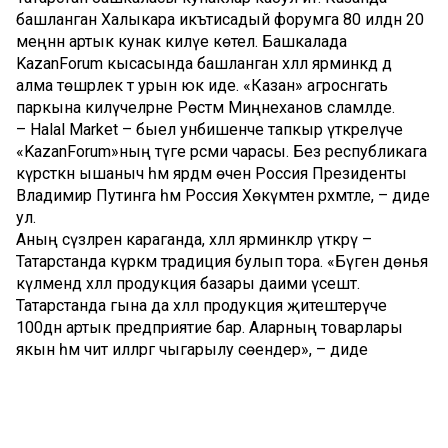
башланган Халыкара икътисадый форумга 80 илдән 20
меңнән артык кунак килүе көтелә. Башкалада
KazanForum кысасында башланган хәләл ярминкәдә дә
алма төшәрлек тә урын юк иде. «Казан» агросәнәгать
паркына килүчеләрне Рөстәм Миңнеханов сәламләде.
– Halal Market – быел унбишенче тапкыр үткәрелүче
«KazanForum»ның тәүге рәсми чарасы. Без республикага
күрсәткән ышаныч һәм ярдәм өчен Россия Президенты
Владимир Путинга һәм Россия Хөкүмәтенә рәхмәтле, – диде
ул.
Аның сүзләренә караганда, хәләл ярминкәләр үткәрү –
Татарстанда күркәм традиция булып тора. «Бүген дөнья
күләмендә хәләл продукция базары даими үсештә.
Татарстанда гына да хәләл продукция җитештерүче
100дән артык предприятие бар. Аларның товарлары
якын һәм чит илләргә чыгарылу сөендерә», – диде
Татарстан Рәисе. Ул ярминкәдә катнашучыларга уңышлар
да теләде.
Татарстан авыл хуҗалыгы һәм азык-төлек министры
Марат Җәббаров әйтүенчә, быел ярминкәдә 4,5 мең