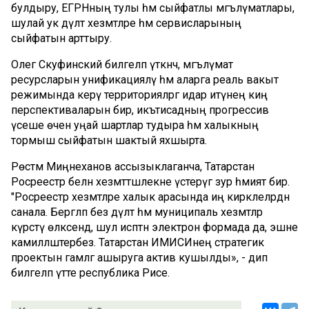
булдыру, ЕГРНның тулы һәм сыйфатлы мәгълүматлары,
шулай ук дәүләт хезмәтләре һәм сервисларының
сыйфатын арттыру.
Олег Скуфинский билгеләп үткәнчә, мәгълүмат
ресурсларын унификацияләү һәм аларга реаль вакыт
режимында керү территорияләргә идарә итүнең киң
перспективаларын бирә, икътисадның прогрессив
үсеше өчен уңай шартлар тудыра һәм халыкның
тормыш сыйфатын шактый яхшырта.
Рөстәм Миңнеханов ассызыклаганча, Татарстан
Росреестр белән хезмәттәшлекне үстерүгә зур әһәмият бирә.
"Росреестр хезмәтләре халык арасында иң кирәклеләрдән
санала. Бергәләп без дәүләт һәм муниципаль хезмәтләр
күрсәтү өлкәсендә, шул исәптән электрон формада да, эшне
камилләштерәбез. Татарстан ИМИСИнең стратегик
проектын гамәлгә ашыруга актив кушылды», - дип
билгеләп үтте республика Рәисе.