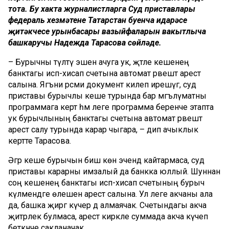
тота. Бу хакта журналистларга Суд приставлары
федераль хезмәтенең Татарстан буенча идарәсе
җитәкчесе урынбасары вазыйфаларын вакытлыча
башкаручы Надежда Тарасова сөйләде.
– Бурычны түләтү эшен ачуга ук, әҗәтле кешенең
банктагы исәп-хисап счетына автомат рәвештә арест
салына. Ягъни рәсми документ килеп ирешүгә, суд
приставы бурычлы кеше турында бар мәгълүматны
программага кертә һәм әлеге программа беренче этапта
ук бурычлының банктагы счетына автомат рәвештә
арест салу турында карар чыгара, – дип ачыклык
кертте Тарасова.
Әгәр кеше бурычын биш көн эчендә кайтармаса, суд
приставы карарны имзалый да банкка юллый. Шуннан
соң кешенең банктагы исәп-хисап счетының бурыч
күләмендәге өлешенә арест салына. Ул әлеге акчаны ала
да, башка җиргә күчерә дә алмаячак. Счетындагы акча
җитәрлек булмаса, арест кирәкле суммада акча күчеп
беткәнче сакланачак.