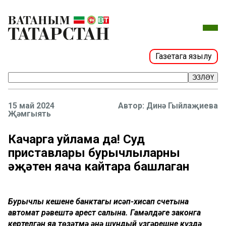
Газетага язылу
ЭЗЛӘҮ
15 май 2024
Динә Гыйлаҗиева
Җәмгыять
Качарга уйлама да! Суд
приставлары бурычлыларның
әҗәтен яңача кайтара башлаган
Бурычлы кешенең банктагы исәп-хисап счетына
автомат рәвештә арест салына. Гамәлдәге законга
кертелгән яңа төзәтмә әнә шундый үзгәрешне күздә