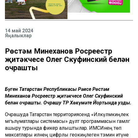
14 май 2024
Яңалыклар
Рөстәм Миңнеханов Росреестр
җитәкчесе Олег Скуфинский белән
очрашты
Бүген Татарстан Республикасы Рәисе Рөстәм
Миңнеханов Росреестр җитәкчесе Олег Скуфинский
белән очрашты. Очрашу ТР Хөкүмәте Йортында узды.
Очрашуда Татарстан территориясендә «Илкүләмкиңлек
мәгълүматлары системасы» дәүләт программасын гамәлгә
ашыру турында фикер алыштылар. ИМСИнең төп
максатлары илнең цифрлы геокиңлеген тәэмин итүне