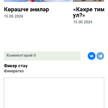
Көрәшче әниләр
«Кәкре тиме
ул?»
15.05.2024
15.05.2024
Комментарий 0
Фикер өстәү
Фикерегез