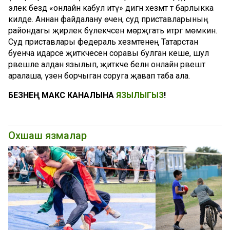
элек бездә «онлайн кабул итү» дигән хезмәт тә барлыкка
килде. Аннан файдалану өчен, суд приставларының
райондагы җирлек бүлекчәсенә мөрәҗәгать итәргә мөмкин.
Суд приставлары федераль хезмәтенең Татарстан
буенча идарәсе җитәкчесенә соравы булган кеше, шул
рәвешле алдан язылып, җитәкче белән онлайн рәвештә
аралаша, үзен борчыган соруга җавап таба ала.
БЕЗНЕҢ МАКС КАНАЛЫНА
ЯЗЫЛЫГЫЗ
!
Охшаш язмалар