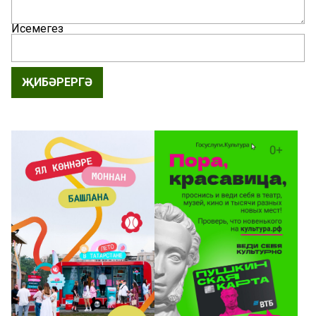
Исемегез
ҖИБӘРЕРГӘ