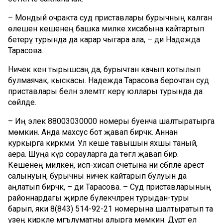
– Мондый очракта суд приставлары бурычның калган
өлешен кешенең башка милке хисабына кайтартып
бетерү турында да карар чыгара ала, – ди Надежда
Тарасова.
Ничек кенә тырышсаң да, бурычтан качып котылып
булмаячак, кыскасы. Надежда Тарасова берочтан суд
приставлары белән элемтәгә керү юллары турында да
сөйләде.
– Иң элек 88003030000 номеры буенча шалтыратырга
мөмкин. Анда махсус бот җавап бирәчәк. Аннан
куркырга кирәкми. Ул кеше тавышын яхшы таный,
аера. Шуңа күрә сорауларга да төгәл җавап бирә.
Кешенең милкенә, исәп-хисап счетына ни сәбәпле арест
салынуын, бурычны ничек кайтарып булуын да
аңлатып бирәчәк, – ди Тарасова. – Суд приставларының
районнардагы җирле бүлекчәләренә турыдан-туры
барып, яки 8(843) 514-92-21 номерына шалтыратып та
үзеңә кирәкле мәгълүматны алырга мөмкин. Дүрт ел