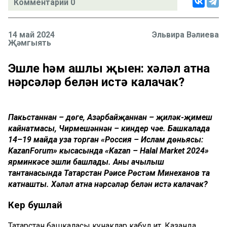
Комментарий 0
14 май 2024
Эльвира Вәлиева
Җәмгыять
Эшле һәм ашлы җыен: хәләл атна
нәрсәләр белән истә калачак?
Пакьстаннан – дөге, Азәрбайҗаннан – җиләк-җимеш
кайнатмасы, Чирмешәннән – киндер чәе. Башкалада
14–19 майда уза торган «Россия – Ислам дөньясы:
KazanForum» кысасында «Kazan – Halal Market 2024»
ярминкәсе эшли башлады. Аның ачылыш
тантанасында Татарстан Рәисе Рөстәм Миңнеханов та
катнашты. Хәләл атна нәрсәләр белән истә калачак?
Керү бушлай
Татарстан башкаласы кунаклар кабул итә. Казанда