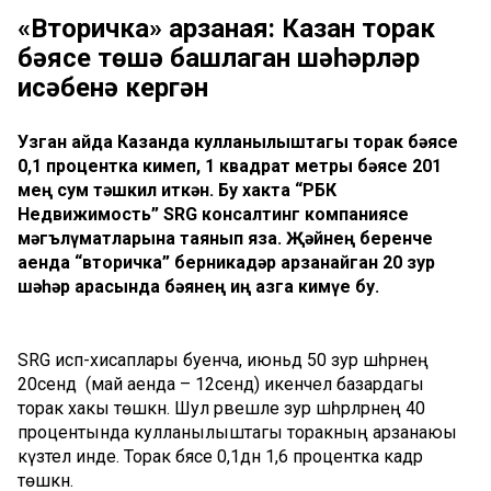
«Вторичка» арзаная: Казан торак
бәясе төшә башлаган шәһәрләр
исәбенә кергән
Узган айда Казанда кулланылыштагы торак бәясе
0,1 процентка кимеп, 1 квадрат метры бәясе 201
мең сум тәшкил иткән. Бу хакта “РБК
Недвижимость” SRG консалтинг компаниясе
мәгълүматларына таянып яза. Җәйнең беренче
аенда “вторичка” берникадәр арзанайган 20 зур
шәһәр арасында бәянең иң азга кимүе бу.
SRG исәп-хисаплары буенча, июньдә 50 зур шәһәрнең
20сендә (май аенда – 12сендә) икенчел базардагы
торак хакы төшкән. Шул рәвешле зур шәһәрләрнең 40
процентында кулланылыштагы торакның арзанаюы
күзәтелә инде. Торак бәясе 0,1дән 1,6 процентка кадәр
төшкән.