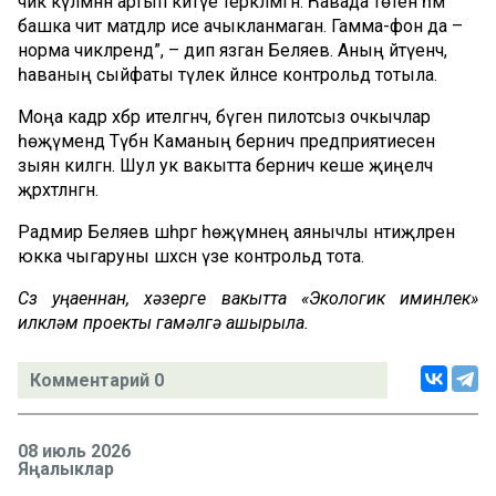
чик күләмнән артып китүе теркәлмәгән. Һавада төтен һәм
башка чит матдәләр исе ачыкланмаган. Гамма-фон да –
норма чикләрендә”, – дип язган Беляев. Аның әйтүенчә,
һаваның сыйфаты тәүлек әйләнәсе контрольдә тотыла.
Моңа кадәр хәбәр ителгәнчә, бүген пилотсыз очкычлар
һөҗүмендә Түбән Каманың берничә предприятиесенә
зыян килгән. Шул ук вакытта берничә кеше җиңелчә
җәрәхәтләнгән.
Радмир Беляев шәһәргә һөҗүмнең аянычлы нәтиҗәләрен
юкка чыгаруны шәхсән үзе контрольдә тота.
Сүз уңаеннан, хәзерге вакытта «Экологик иминлек»
илкүләм проекты гамәлгә ашырыла.
Комментарий 0
08 июль 2026
Яңалыклар