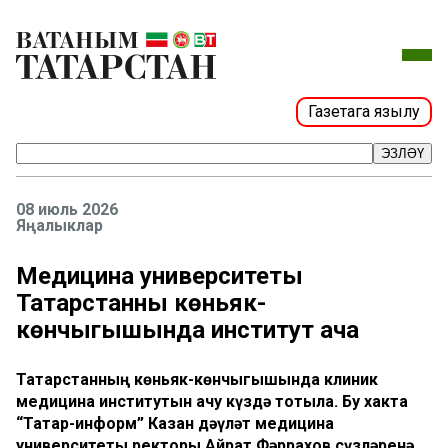
Газетага язылу
ЭЗЛӘҮ
08 июль 2026
Яңалыклар
Медицина университеты
Татарстанның көньяк-
көнчыгышында институт ача
Татарстанның көньяк-көнчыгышында клиник
медицина институтын ачу күздә тотыла. Бу хакта
“Татар-информ” Казан дәүләт медицина
университеты ректоры Айрат Фәррахов сүзләренә