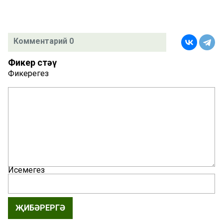
Комментарий 0
Фикер өстәү
Фикерегез
Исемегез
ҖИБӘРЕРГӘ