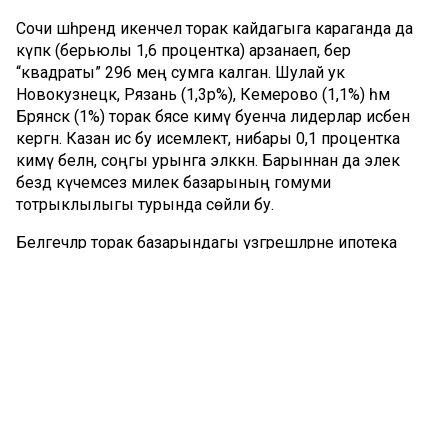
Сочи шәһәрендә икенчел торак кайдагыга караганда да
күпкә (берьюлы 1,6 процентка) арзанаеп, бер
“квадраты” 296 мең сумга калган. Шулай ук
Новокузнецк, Рязань (1,3әр%), Кемерово (1,1%) һәм
Брянск (1%) торак бәясе кимү буенча лидерлар исәбенә
кергән. Казан исә бу исемлектә, нибары 0,1 процентка
кимү белән, соңгы урынга эләккән. Барыннан да элек
бездә күчемсез милек базарының гомуми
тотрыклылыгы турында сөйли бу.
Белгечләр торак базарындагы үзгәрешләрне ипотека
буенча ставкаларның югары булуы, шул сәбәпле
сатучылар арасында ихтыяҗның чикләнүе белән бәйләп
аңлата. Моннан тыш җәйге айларда күчемсез милек
базарында гадәттә тынычрак була. Күпләр алыш-
бирешләрне көзгә калдыра.
Шул ук вакытта июнь аенда тикшерелгән шәһәрләрнең
яртысыннан күбрәгендә – 50 шәһәрнең 30ында икенчел
торак базарында 0,1 проценттан 2,3 процентка кадәр