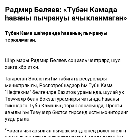
Радмир Беляев: «Түбән Камада
һаваның пычрануы ачыкланмаган»
Түбән Кама шәһәрендә һаваның пычрануы
теркәлмәгән.
Шәһәр мэры Радмир Беляев социаль челтәрләрдә шул
хакта хәбәр иткән.
Татарстан Экология һәм табигать ресурслары
министрлыгы, Роспотребнадзор һәм Түбән Кама
“Нефтехим” белгечләре Вахитов урамында, шулай ук
Төзүчеләр белән Вокзал урамнары чатында һаваны
тикшергән. Түбән Каманың торак зонасында, Прости
авылы һәм Төзүчеләр бистәсе тирәсендә өстәмә мониторинг
уздырыла.
“Һавага чыгарылган пычрак матдәләрнең рөхсәт ителгән