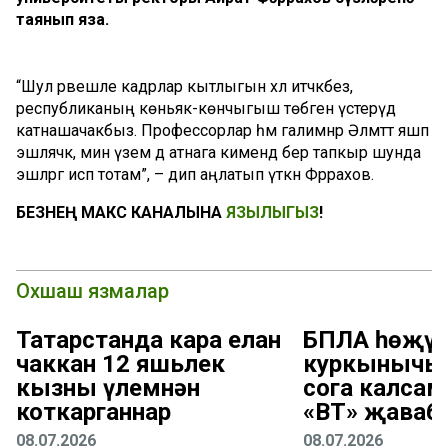
таянып яза.
“Шул рәвешле кадрлар кытлыгын хәл итәчәкбез,
республиканың көньяк-көнчыгыш төбәген үстерүдә
катнашачакбыз. Профессорлар һәм галимнәр Әлмәттә яшәп
эшләячәк, мин үзем дә атнага кимендә бер тапкыр шунда
эшләргә исәп тотам”, – дип аңлатып үткән Фәррахов.
БЕЗНЕҢ МАКС КАНАЛЫНА
ЯЗЫЛЫГЫЗ
!
Охшаш язмалар
Татарстанда кара елан
БПЛА һөҗү
чаккан 12 яшьлек
куркынычы 
кызны үлемнән
соңга калсам
коткарганнар
«ВТ» җаваб
08.07.2026
08.07.2026