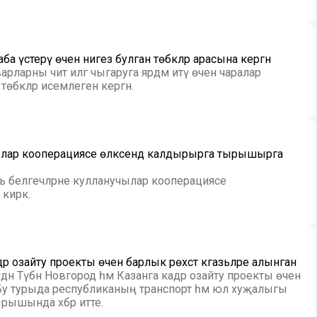
аба үстерү өчен нигез булган төбәкләр арасына кергән
арларны чит илгә чыгаруга ярдәм итү өчен чаралар
өбәкләр исемлегенә кергән.
ылар кооперациясе өлкәсендә калдырырга тырышырга
ь белгечләрне кулланучылар кооперациясе
кирәк.
 озайту проекты өчен барлык рөхсәт кәгазьләре алынган
ән Түбән Новгород һәм Казанга кадәр озайту проекты өчен
н. Бу турыда республиканың транспорт һәм юл хуҗалыгы
рышында хәбәр итте.