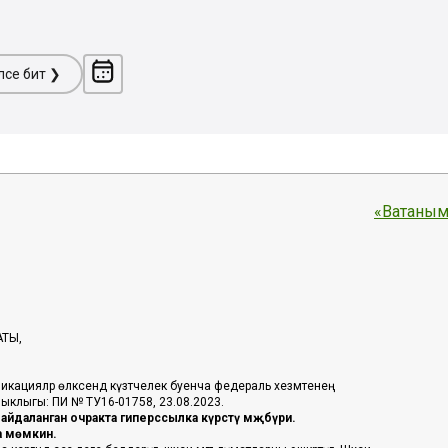
ләсе бит ❯
«Ватаным
АТЫ,
икацияләр өлкәсендә күзәтчелек буенча федераль хезмәтенең
таныклыгы: ПИ № ТУ16-01758, 23.08.2023.
йдаланган очракта гиперссылка күрсәтү мәҗбүри.
га мөмкин.