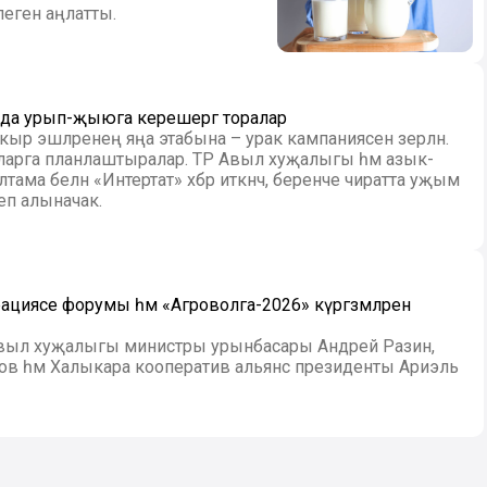
клеген аңлатты.
нда урып-җыюга керешергә торалар
ыр эшләренең яңа этабына – урак кампаниясенә әзерләнә.
арга планлаштыралар. ТР Авыл хуҗалыгы һәм азык-
ама белән «Интертат» хәбәр иткәнчә, беренче чиратта уҗым
еп алыначак.
циясе форумы һәм «Агроволга-2026» күргәзмәләрен
 авыл хуҗалыгы министры урынбасары Андрей Разин,
бов һәм Халыкара кооператив альянс президенты Ариэль