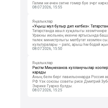
Галим ни өчен сөтне гомер буе эчәргә кирә
08.07.2026, 15:55
Яңалыклар
«Уңыш мул булыр дип көтәбез»: Татарста
Татарстанда авыл хуҗалыгы хезмәтчәннәре к
Уракны июльнең икенче яртысында башл
төлек министрлыгы матбугат хезмәтенә сылт
культуралары – рапс, арыш һәм бодай җы
08.07.2026, 15:50
Яңалыклар
Рөстәм Миңнеханов кулланучылар коопера
карады
Аның белән бергә павильоннарда Россия
РФ Үзәк союзы советы рәисе Дмитрий Зу
Энрике Гуарко булды.
08.07.2026, 15:25