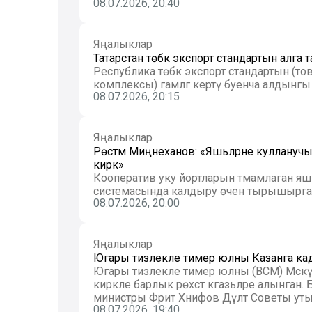
08.07.2026, 20:40
Яңалыклар
Татарстан төбәк экспорт стандартын алга т
Республика төбәк экспорт стандартын (тов
комплексы) гамәлгә кертү буенча алдынгы т
08.07.2026, 20:15
Яңалыклар
Рөстәм Миңнеханов: «Яшьләрне куллануч
кирәк»
Кооператив уку йортларын тәмамлаган яш
системасында калдыру өчен тырышырга 
08.07.2026, 20:00
Яңалыклар
Югары тизлекле тимер юлны Казанга кадәр
Югары тизлекле тимер юлны (ВСМ) Мәскәүд
кирәкле барлык рөхсәт кәгазьләре алынга
министры Фәрит Хәнифов Дәүләт Советы уты
08.07.2026, 19:40