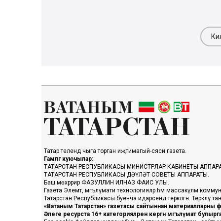
Ки
Татар телендә чыга торган иҗтимагый-сәяси газета.
Гамәлгә куючылар:
ТАТАРСТАН РЕСПУБЛИКАСЫ МИНИСТРЛАР КАБИНЕТЫ АППАР
ТАТАРСТАН РЕСПУБЛИКАСЫ ДӘҮЛӘТ СОВЕТЫ АППАРАТЫ.
Баш мөхәррир ФАЗУЛЛИН ИЛНАЗ ФАИС УЛЫ.
Газета Элемтә, мәгълүмати технологияләр һәм массакүләм коммун
Татарстан Республикасы буенча идарәсендә теркәлгән. Теркәлү 
«Ватаным Татарстан» газетасы сайтыннан материалларны фа
Әлеге ресурста 16+ категорияләренә кергән мәгълүмат булыр