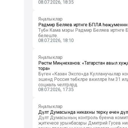
08.07.2026, 18:35
Яңалыклар
Радмир Беляев иртәнге БПЛА һөҗүменнән
Түбән Кама мэры Радмир Беляев иртәнге Б
белеште.
08.07.2026, 18:10
Яңалыклар
Рөстәм Миңнеханов: «Татарстан авыл ху
тора»
Бүген «Казан Экспо»да Кулланучылар к
эшендә Россия төбәкләре вәкилләре һәм 31 ил
социаль челтәрләрдә.
08.07.2026, 17:35
Яңалыклар
Дәүләт Думасында никахны теркәү өчен дәүл
Дәүләт Думасының контроль буенча комит
җитәкчесе урынбасары Дмитрий Гусев ник