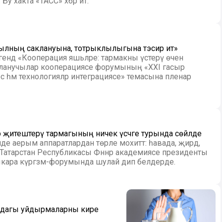
у хакта «ТАСС» хәбәр итә.
ылның саклануына, тотрыклылыгына тәэсир итә»
әгендә «Кооперация яшьләре: тармакны үстерү өчен
лланучылар кооперациясе форумының «XXI гасыр
с һәм технологияләр интеграциясе» темасына пленар
җитештерү тармагының ничек үсәчәге турында сөйләде
де аерым аппаратлардан төрле мохиттә: һавада, җирдә,
кыт. Татарстан Республикасы Фәннәр академиясе президенты
ара күргәзмә-форумында шулай дип белдерде.
урындагы уйдырмаларны кире