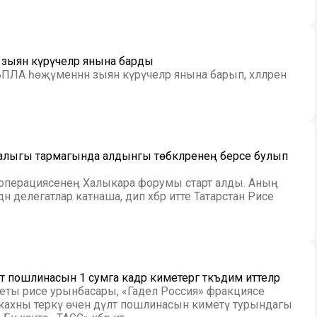
 зыян күрүчеләр янына барды
ПЛА һөҗүменнән зыян күрүчеләр янына барып, хәлләрен
җалыгы тармагында алдынгы төбәкләренең берсе булып
ооперациясенең Халыкара форумы старт алды. Аның
дән делегатлар катнаша, дип хәбәр итте Татарстан Рәисе
әт пошлинасын 1 сумга кадәр киметергә тәкъдим иттеләр
еты рәисе урынбасары, «Гадел Россия» фракциясе
ахны теркәү өчен дәүләт пошлинасын киметү турындагы