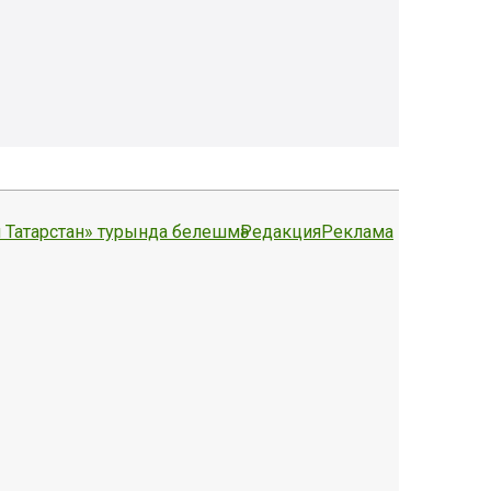
 Татарстан» турында белешмә
Редакция
Реклама