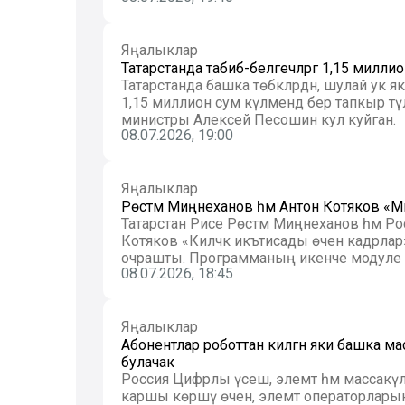
Яңалыклар
Татарстанда табиб-белгечләргә 1,15 миллион
Татарстанда башка төбәкләрдән, шулай ук як
1,15 миллион сум күләмендә бер тапкыр тү
министры Алексей Песошин кул куйган.
08.07.2026, 19:00
Яңалыклар
Рөстәм Миңнеханов һәм Антон Котяков «Мә
Татарстан Рәисе Рөстәм Миңнеханов һәм Р
Котяков «Киләчәк икътисады өчен кадрла
очрашты. Программаның икенче модуле «М
08.07.2026, 18:45
Яңалыклар
Абонентлар роботтан килгән яки башка м
булачак
Россия Цифрлы үсеш, элемтә һәм массак
каршы көрәшү өчен, элемтә операторларына 