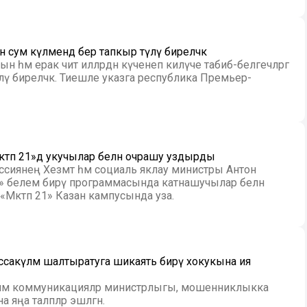
 сум күләмендә бер тапкыр түләү биреләчәк
ын һәм ерак чит илләрдән күченеп килүче табиб-белгечләргә
ләү биреләчәк. Тиешле указга республика Премьер-
ктәп 21»дә укучылар белән очрашу уздырды
оссиянең Хезмәт һәм социаль яклау министры Антон
р» белем бирү программасында катнашучылар белән
әктәп 21» Казан кампусында уза.
ассакүләм шалтыратуга шикаять бирү хокукына ия
үләм коммуникацияләр министрлыгы, мошенниклыкка
яңа таләпләр эшләгән.