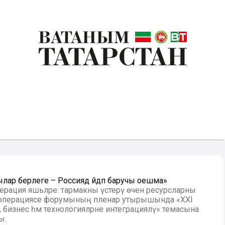
лар берлеге – Россиядә әйдәп баручы оешма»
перация яшьләре: тармакны үстерү өчен ресурсларны
кооперациясе форумының пленар утырышында «ХХІ
 бизнес һәм технологияләрне интеграцияләү» темасына
ы.