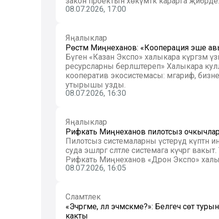
закон проектын хөкүмәткә карарга җибәрде. Б
08.07.2026, 17:00
Яңалыклар
Рөстәм Миңнеханов: «Кооперация эше ав
Бүген «Казан Экспо» халыкара күргәзмә үз
ресурсларны берләштереп» Халыкара ку
кооператив экосистемасы: мәгариф, бизне
утырышы узды.
08.07.2026, 16:30
Яңалыклар
Рифкать Миңнеханов пилотсыз очкычлар 
Пилотсыз системаларны үстерүдә күптән ин
суда эшләргә сәләтле системага күчәргә ва
Рифкать Миңнеханов «Дрон Экспо» халык
08.07.2026, 16:05
Сәламәтлек
«Эчәргәме, әллә эчмәскәме?»: Белгеч сөт т
какты