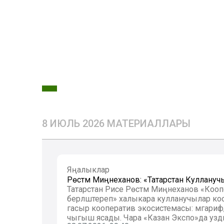
8 ИЮЛЬ 2026 МАТЕРИАЛЛАРЫ
Яңалыклар
Рөстәм Миңнеханов: «Татарстан Кулланучы
Татарстан Рәисе Рөстәм Миңнеханов «Коо
берләштереп» халыкара кулланучылар 
гасыр кооператив экосистемасы: мәгариф,
чыгыш ясады. Чара «Казан Экспо»да узд