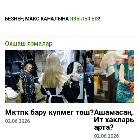
БЕЗНЕҢ МАКС КАНАЛЫНА
ЯЗЫЛЫГЫЗ
!
Охшаш язмалар
Мәктәпкә бару күпмегә төшә?
Ашамасаң... 
Ит хаклары н
02.06.2026
арта?
02.06.2026