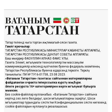
Татар телендә чыга торган иҗтимагый-сәяси газета.
Гамәлгә куючылар:
ТАТАРСТАН РЕСПУБЛИКАСЫ МИНИСТРЛАР КАБИНЕТЫ АППАРАТЫ,
ТАТАРСТАН РЕСПУБЛИКАСЫ ДӘҮЛӘТ СОВЕТЫ АППАРАТЫ.
Баш мөхәррир ФАЗУЛЛИН ИЛНАЗ ФАИС УЛЫ.
Газета Элемтә, мәгълүмати технологияләр һәм массакүләм
коммуникацияләр өлкәсендә күзәтчелек буенча федераль хезмәтенең
Татарстан Республикасы буенча идарәсендә теркәлгән. Теркәлү
таныклыгы: ПИ № ТУ16-01758, 23.08.2023.
«Ватаным Татарстан» газетасы сайтыннан материалларны
файдаланган очракта гиперссылка күрсәтү мәҗбүри.
Әлеге ресурста 16+ категорияләренә кергән мәгълүмат булырга
мөмкин.
Без cookie-файллар кулланабыз. «Ватаным Татарстан» сайтына
кергәндә сез әлеге белдерүгә, шәхси мәгълүматларны эшкәртүгә, Шәхси
мәгълүматлар турындагы сәясәткә һәм Конфиденциальлек сәясәте нигезендә
cookie файлларын куллануга ризалашасыз.