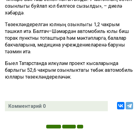
озынлыгы буйлап юл билгесе сызылды», – диелә
хәбәрдә.
Төзекләндерелгән юлның озынлыгы 1,2 чакрым
тәшкил итә. Балтач–Шәмәрдән автомобиль юлы биш
торак пунктны тоташтыра һәм мәктәпләргә, балалар
бакчаларына, медицина учреждениеләренә баруны
тәэмин итә.
Быел Татарстанда илкүләм проект кысаларында
барлыгы 52,6 чакрым озынлыктагы төбәк автомобиль
юллары төзекләндереләчәк.
Комментарий 0