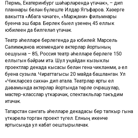
Пермь, Екатеринбург шәһәрләрендә үтәчәк», – дип
планнары белән бүлеште Илдар Ягъфаров. Хәзерге
вакытта «Абага чәчәге», «Мәрҗани» фильмнары
буенча эш бара. Берлек быел үзенең 45 еллык
юбилеен да билгеләп үтәчәк.
Театр әһелләре берлегендә дә юбилей: Марсель
Сәлимҗанов исемендәге актерлар йортының
оешуына – 85, Россия театр әһелләре берлеге 150
еллыгын бәйрәм итә. Шул уңайдан кызыклы
проектлар декада кысасы белән генә чикләнми, ә ел
буена сузыла. Чираттагысы 20 майда башланган. Ул
«Чикләрсез сәхнә» дип атала. Театрлар ярты ел
дәвамында актерлар йортында төрле очрашулар,
мастер-класслар үткәрәчәк, спектакльләр тәкъдим
итәчәк.
Татарстан сәнгать әһелләре декадасы бер тапкыр гына
үткәрелә торган проект түгел. Елның икенче
яртысында ул кабат оештырылачак.