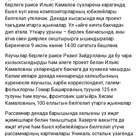
берлеге рәисе Ильяс Камалов сүзләренә караганда,
быел күп кенә композиторларның юбилейлары
билгеләп үтеләчәк. Декада кысасында яңа проект
тәкъдим итәргә җыеналар. Ул «Җәйге кичтә бакчада»
дип атала. Үткәрү урыны – берлек бакчасында, аны
атна саен диярлек оештырырга ышандыралар.
Беренчесе 9 июнь көнне 14.00 сәгатьтә башлана.
Язучылар берлеге рәисе Ркаил Зәйдулланы да бу чара
кызыксындырды һәм әлеге проект белән Ильяс
Камаловны үзләрендәге бакчага да кунакка чакырды.
Каләм ияләре декада көннәрендә халкыбызның
күренекле язучысы, хәрби корреспондент, галим-
фольклорчы Гомәр Бәшировның тууына 125 ел
тулуны һәм язучы, фронтовик шагыйрь Хисам
Камаловның 100 еллыгын билгеләп үтәргә җыеналар.
Рәссамнар декада барышында халыкны үз иҗат
җимешләре белән таныштыра. Хәзерге вакытта да
иҗат итүче һәм быел юбилейларын билгеләп үтүче
рәссамнарның картиналары Уникаль осталык үзәгендә