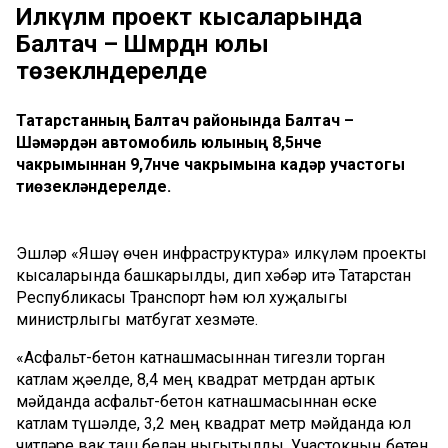
Илкүләм проект кысаларында
Балтач – Шәмәрдән юлы
төзекләндерелде
Татарстанның Балтач районында Балтач –
Шәмәрдән автомобиль юлының 8,5нче
чакрымыннан 9,7нче чакрымына кадәр участогы
тиөзекләндерелде.
Эшләр «Яшәү өчен инфраструктура» илкүләм проекты
кысаларында башкарылды, дип хәбәр итә Татарстан
Республикасы Транспорт һәм юл хуҗалыгы
министрлыгы матбугат хезмәте.
«Асфальт-бетон катнашмасыннан тигезли торган
катлам җәелде, 8,4 мең квадрат метрдан артык
мәйданда асфальт-бетон катнашмасыннан өске
катлам түшәлде, 3,2 мең квадрат метр мәйданда юл
читләре вак таш белән ныгытылды. Участокның бөтен