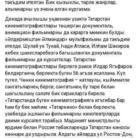
тәкъдим ителгән. Бик кызыклы, төрле жанрлар,
алымнарны үз эченә алган күргәзмә.
Декада ачылышы уңаеннан үзәктә Татарстан
кинематографистлары төшергән документаль,
анимацион фильмнарны да карарга мөмкин булды.
«Әлдермештән Әлмәндәр» мультфильмы да тәкъдим
ителде. Шулай ук Тукай, Һади Атласи, Илһам Шакиров
кебек шәхесләребезгә багышланган документаль
фильмнарны да күрсәттеләр. Татарстан
кинематографистлары берлеге рәисе Илдар Ягъфаров
белдергәнчә, берлектә бүген 56 әгъза исәпләнә. Күп
түгел. Чөнки кинематография – катлаулы, кыйммәтле
сәнгатьләрнең берсе, сәнгатьнең бу төре белән
шөгыльләнү сәләте бик сирәкләргә бирелә.
«Татарстанда бүген кинематографиягә игътибар бар
һәм бу бик мөһим. «Татаркино» белән берлектә,
үзебездә эшләнгән фильмнарны кинотеатрларда
даими күрсәтеп торабыз. Мәдәният министрлыгы
ярдәме белән Россия төбәкләрендә Татарстан киносы
көннәре дә уздырыла. Алдагы айларда ул Ростов-Дон,