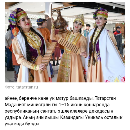
Фото: tatarstan.ru
Җәйнең беренче көне үк матур башланды. Татарстан
Мәдәният министрлыгы 1–15 июнь көннәрендә
республиканың сәнгать эшлеклеләре декадасын
уздыра. Аның ачылышы Казандагы Уникаль осталык
үзәгендә булды.