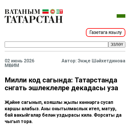
Газетага язылу
ЭЗЛӘҮ
02 июнь 2026
Энҗе Шәйхетдинова
МӨҺИМ
Милли код сагында: Татарстанда
сәнгать эшлеклеләре декадасы уза
Җәйне сагынып, кояшлы җылы көннәргә сусап
каршы алабыз. Аны онытылмаслык итеп, матур,
бай вакыйгалар белән уздырасы килә. Форсаты да
чыгып тора.