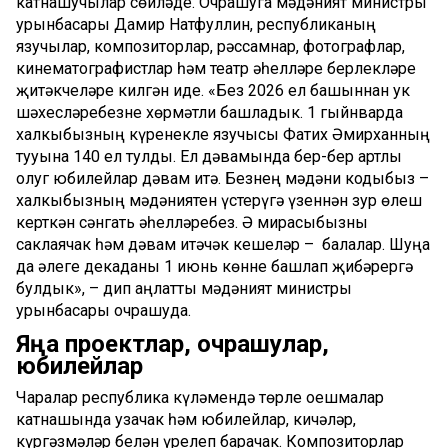
катнашучылар сөйләде. Очрашуга мәдәният министры
урынбасары Дамир Натфуллин, республиканың
язучылар, композиторлар, рәссамнар, фотографлар,
кинематографистлар һәм театр әһелләре берлекләре
җитәкчеләре килгән иде. «Без 2026 ел башыннан ук
шәхесләребезне хөрмәтли башладык. 1 гыйнварда
халкыбызның күренекле язучысы Фатих Әмирханның
тууына 140 ел тулды. Ел дәвамында бер-бер артлы
олуг юбилейлар дәвам итә. Безнең мәдәни кодыбыз –
халкыбызның мәдәниятен үстерүгә үзеннән зур өлеш
керткән сәнгать әһелләребез. Ә мирасыбызны
саклаячак һәм дәвам итәчәк кешеләр – балалар. Шуңа
да әлеге декаданы 1 июнь көнне башлап җибәрергә
булдык», – дип аңлатты мәдәният министры
урынбасары очрашуда.
Яңа проектлар, очрашулар,
юбилейлар
Чаралар республика күләмендә төрле оешмалар
катнашында узачак һәм юбилейлар, кичәләр,
күргәзмәләр белән үрелеп барачак. Композиторлар