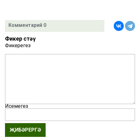
Комментарий 0
Фикер өстәү
Фикерегез
Исемегез
ҖИБӘРЕРГӘ