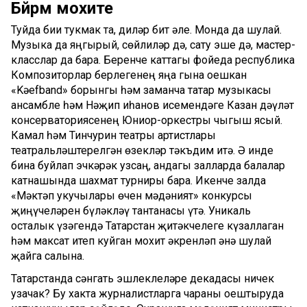
Бәйрәм мохите
Туйда бии тукмак та, диләр бит әле. Монда да шулай.
Музыка да яңгырый, сөйлиләр дә, сату эше дә, мастер-
класслар да бара. Беренче каттагы фойеда республика
Композиторлар берлегенең яңа гына оешкан
«Kәеfband» борынгы һәм заманча татар музыкасы
ансамбле һәм Нәҗип Җиһанов исемендәге Казан дәүләт
консерваториясенең Юниор-оркестры чыгыш ясый.
Камал һәм Тинчурин театры артистлары
театральләштерелгән өзекләр тәкъдим итә. Ә инде
бина буйлап эчкәрәк узсаң, андагы залларда балалар
катнашында шахмат турниры бара. Икенче залда
«Мәктәп укучылары өчен мәдәният» конкурсы
җиңүчеләрен бүләкләү тантанасы үтә. Уникаль
осталык үзәгендә Татарстан җитәкчелеге күзаллаган
һәм максат итеп куйган мохит әкренләп әнә шулай
җайга салына.
Татарстанда сәнгать эшлеклеләре декадасы ничек
узачак? Бу хакта журналистларга чараны оештыруда