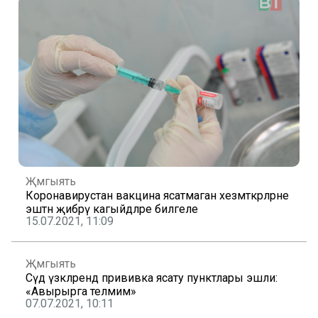
Җәмгыять
Коронавирустан вакцина ясатмаган хезмәткәрләрне
эштән җибәрү кагыйдәләре билгеле
15.07.2021, 11:09
Җәмгыять
Сәүдә үзәкләрендә прививка ясату пунктлары эшли:
«Авырырга теләмим»
07.07.2021, 10:11