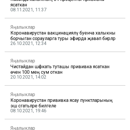
ясаткан
08.11.2021, 11:37
Яңалыклар
Коронавирустан вакцинацияләү буенча халыкны
борчыган сорауларга туры эфирда җавап бирәләр
26.10.2021, 12:34
Яңалыклар
Чистайдан шәфкать туташы прививка ясаткан
өчен 100 мең сум откан
20.10.2021, 14:02
Яңалыклар
Коронавирустан прививка ясау пунктларының
эш сәгатьләре билгеле
08.10.2021, 19:46
Яңалыклар