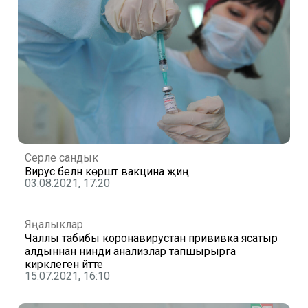
Серле сандык
Вирус белән көрәштә вакцина җиңә
03.08.2021, 17:20
Яңалыклар
Чаллы табибы коронавирустан прививка ясатыр
алдыннан нинди анализлар тапшырырга
кирәклеген әйтте
15.07.2021, 16:10