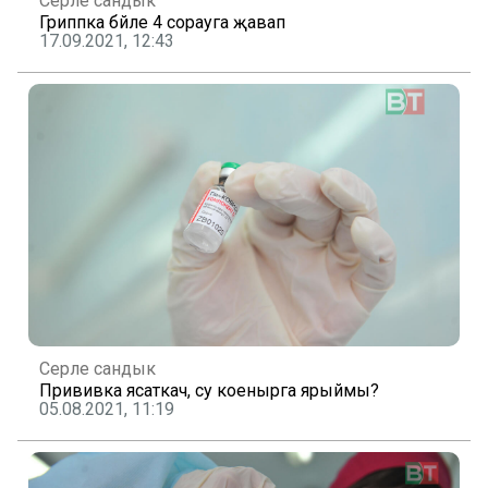
Серле сандык
Гриппка бәйле 4 сорауга җавап
17.09.2021, 12:43
Серле сандык
Прививка ясаткач, су коенырга ярыймы?
05.08.2021, 11:19