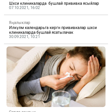
Шәхси клиникаларда бушлай прививка ясыйлар
07.10.2021, 16:02
Яңалыклар
Илкүләм календарьга кергән прививкалар шәхси
клиникаларда бушлай ясатылачак
30.09.2021, 10:21