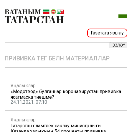
Газетага язылу
ЭЗЛӘҮ
ПРИВИВКА ТЕГ БЕЛӘН МАТЕРИАЛЛАР
Яңалыклар
«Медотвод» булганнар коронавирустан прививка
ясатмаска тиешме?
24.11.2021, 07:10
Яңалыклар
Татарстан сәламәтлек саклау министрлыгы:
Казанда халыкның 54 проценты прививка