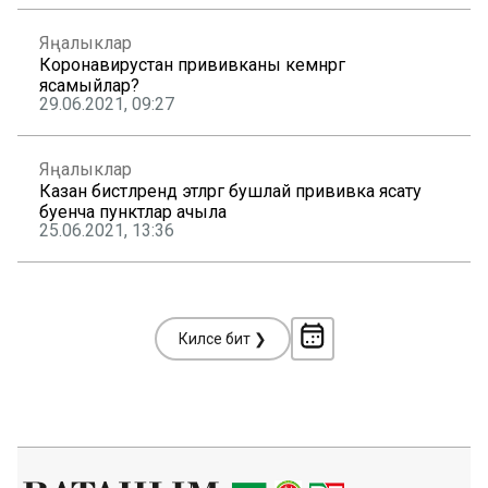
Яңалыклар
Коронавирустан прививканы кемнәргә
ясамыйлар?
29.06.2021, 09:27
Яңалыклар
Казан бистәләрендә этләргә бушлай прививка ясату
буенча пунктлар ачыла
25.06.2021, 13:36
Киләсе бит ❯