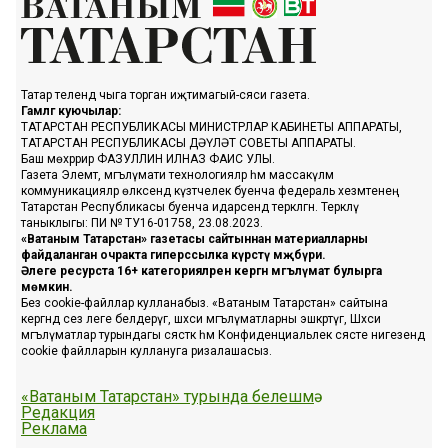
Татар телендә чыга торган иҗтимагый-сәяси газета.
Гамәлгә куючылар:
ТАТАРСТАН РЕСПУБЛИКАСЫ МИНИСТРЛАР КАБИНЕТЫ АППАРАТЫ,
ТАТАРСТАН РЕСПУБЛИКАСЫ ДӘҮЛӘТ СОВЕТЫ АППАРАТЫ.
Баш мөхәррир ФАЗУЛЛИН ИЛНАЗ ФАИС УЛЫ.
Газета Элемтә, мәгълүмати технологияләр һәм массакүләм
коммуникацияләр өлкәсендә күзәтчелек буенча федераль хезмәтенең
Татарстан Республикасы буенча идарәсендә теркәлгән. Теркәлү
таныклыгы: ПИ № ТУ16-01758, 23.08.2023.
«Ватаным Татарстан» газетасы сайтыннан материалларны
файдаланган очракта гиперссылка күрсәтү мәҗбүри.
Әлеге ресурста 16+ категорияләренә кергән мәгълүмат булырга
мөмкин.
Без cookie-файллар кулланабыз. «Ватаным Татарстан» сайтына
кергәндә сез әлеге белдерүгә, шәхси мәгълүматларны эшкәртүгә, Шәхси
мәгълүматлар турындагы сәясәткә һәм Конфиденциальлек сәясәте нигезендә
cookie файлларын куллануга ризалашасыз.
«Ватаным Татарстан» турында белешмә
Редакция
Реклама