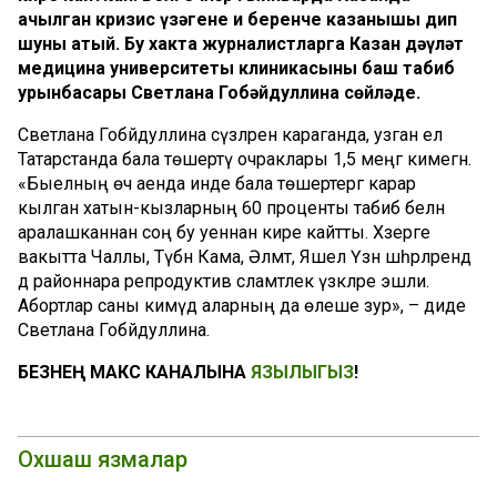
ачылган кризис үзәгенең иң беренче казанышы дип
шуны атый. Бу хакта журналистларга Казан дәүләт
медицина университеты клиникасының баш табиб
урынбасары Светлана Гобәйдуллина сөйләде.
Светлана Гобәйдуллина сүзләренә караганда, узган ел
Татарстанда бала төшертү очраклары 1,5 меңгә кимегән.
«Быелның өч аенда инде бала төшертергә карар
кылган хатын-кызларның 60 проценты табиб белән
аралашканнан соң бу уеннан кире кайтты. Хәзерге
вакытта Чаллы, Түбән Кама, Әлмәт, Яшел Үзән шәһәрләрендә
дә районнара репродуктив сәламәтлек үзәкләре эшли.
Абортлар саны кимүдә аларның да өлеше зур», – диде
Светлана Гобәйдуллина.
БЕЗНЕҢ МАКС КАНАЛЫНА
ЯЗЫЛЫГЫЗ
!
Охшаш язмалар