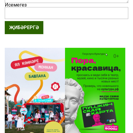
Исемегез
ҖИБӘРЕРГӘ