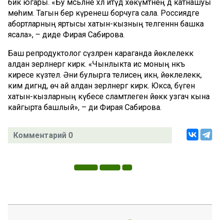
бик югары. «Бу мәсьәләне хәл итүдә хөкүмәтнең дә катнашуы
мөһим. Тагын бер күренеш борчуга сала. Россиядәге
абортларның яртысы хатын-кызның теләгеннән башка
ясала», – диде Фирая Сабирова.
Баш репродуктолог сүзләренә караганда йөклелеккә
алдан әзерләнергә кирәк. «Чынлыкта исә моның нәкъ
киресе күзәтелә. Әни булырга телисең икән, йөклелеккә,
ким дигәндә, өч ай алдан әзерләнергә кирәк. Юкса, бүген
хатын-кызларның күбесе сәламәтлеген йөккә узгач кына
кайгырта башлый», – ди Фирая Сабирова.
Комментарий 0