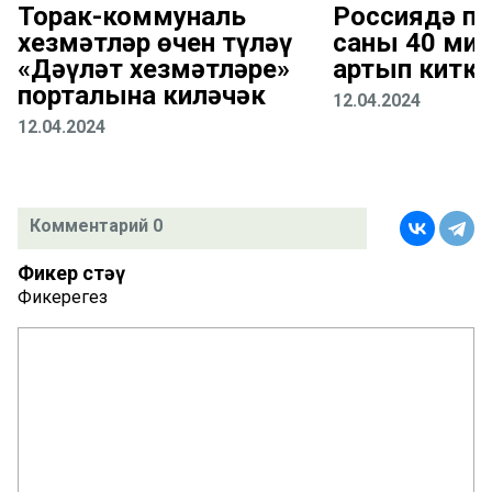
Торак-коммуналь
Россиядә пе
хезмәтләр өчен түләү
саны 40 ми
«Дәүләт хезмәтләре»
артып киткә
порталына киләчәк
12.04.2024
12.04.2024
Комментарий 0
Фикер өстәү
Фикерегез