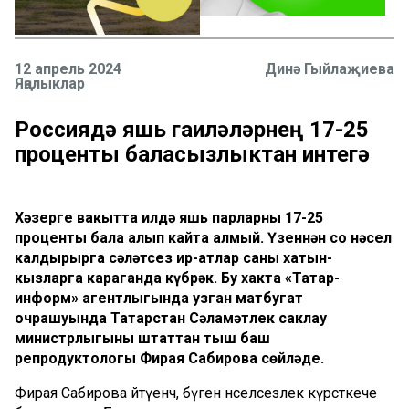
12 апрель 2024
Динә Гыйлаҗиева
Яңалыклар
Россиядә яшь гаиләләрнең 17-25
проценты баласызлыктан интегә
Хәзерге вакытта илдә яшь парларның 17-25
проценты бала алып кайта алмый. Үзеннән соң нәсел
калдырырга сәләтсез ир-атлар саны хатын-
кызларга караганда күбрәк. Бу хакта «Татар-
информ» агентлыгында узган матбугат
очрашуында Татарстан Сәламәтлек саклау
министрлыгының штаттан тыш баш
репродуктологы Фирая Сабирова сөйләде.
Фирая Сабирова әйтүенчә, бүген нәселсезлек күрсәткече