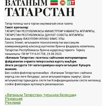
Татар телендә чыга торган иҗтимагый-сәяси газета.
Гамәлгә куючылар:
ТАТАРСТАН РЕСПУБЛИКАСЫ МИНИСТРЛАР КАБИНЕТЫ АППАРАТЫ,
ТАТАРСТАН РЕСПУБЛИКАСЫ ДӘҮЛӘТ СОВЕТЫ АППАРАТЫ.
Баш мөхәррир ФАЗУЛЛИН ИЛНАЗ ФАИС УЛЫ.
Газета Элемтә, мәгълүмати технологияләр һәм массакүләм
коммуникацияләр өлкәсендә күзәтчелек буенча федераль хезмәтенең
Татарстан Республикасы буенча идарәсендә теркәлгән. Теркәлү
таныклыгы: ПИ № ТУ16-01758, 23.08.2023.
«Ватаным Татарстан» газетасы сайтыннан материалларны
файдаланган очракта гиперссылка күрсәтү мәҗбүри.
Әлеге ресурста 16+ категорияләренә кергән мәгълүмат булырга
мөмкин.
Без cookie-файллар кулланабыз. «Ватаным Татарстан» сайтына
кергәндә сез әлеге белдерүгә, шәхси мәгълүматларны эшкәртүгә, Шәхси
мәгълүматлар турындагы сәясәткә һәм Конфиденциальлек сәясәте нигезендә
cookie файлларын куллануга ризалашасыз.
«Ватаным Татарстан» турында белешмә
Редакция
Реклама