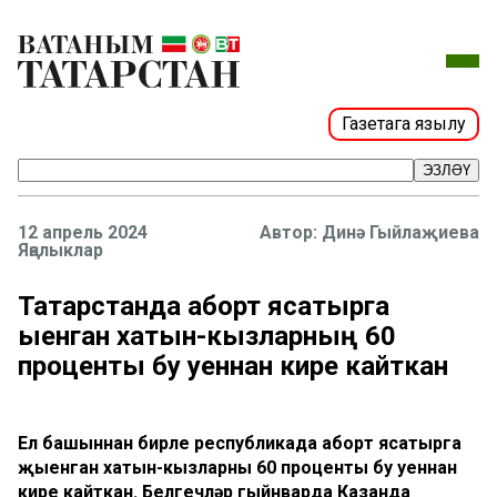
Газетага язылу
ЭЗЛӘҮ
12 апрель 2024
Динә Гыйлаҗиева
Яңалыклар
Татарстанда аборт ясатырга
җыенган хатын-кызларның 60
проценты бу уеннан кире кайткан
Ел башыннан бирле республикада аборт ясатырга
җыенган хатын-кызларның 60 проценты бу уеннан
кире кайткан. Белгечләр гыйнварда Казанда