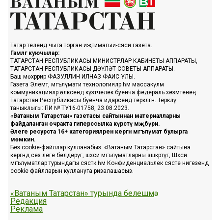
Татар телендә чыга торган иҗтимагый-сәяси газета.
Гамәлгә куючылар:
ТАТАРСТАН РЕСПУБЛИКАСЫ МИНИСТРЛАР КАБИНЕТЫ АППАРАТЫ,
ТАТАРСТАН РЕСПУБЛИКАСЫ ДӘҮЛӘТ СОВЕТЫ АППАРАТЫ.
Баш мөхәррир ФАЗУЛЛИН ИЛНАЗ ФАИС УЛЫ.
Газета Элемтә, мәгълүмати технологияләр һәм массакүләм
коммуникацияләр өлкәсендә күзәтчелек буенча федераль хезмәтенең
Татарстан Республикасы буенча идарәсендә теркәлгән. Теркәлү
таныклыгы: ПИ № ТУ16-01758, 23.08.2023.
«Ватаным Татарстан» газетасы сайтыннан материалларны
файдаланган очракта гиперссылка күрсәтү мәҗбүри.
Әлеге ресурста 16+ категорияләренә кергән мәгълүмат булырга
мөмкин.
Без cookie-файллар кулланабыз. «Ватаным Татарстан» сайтына
кергәндә сез әлеге белдерүгә, шәхси мәгълүматларны эшкәртүгә, Шәхси
мәгълүматлар турындагы сәясәткә һәм Конфиденциальлек сәясәте нигезендә
cookie файлларын куллануга ризалашасыз.
«Ватаным Татарстан» турында белешмә
Редакция
Реклама