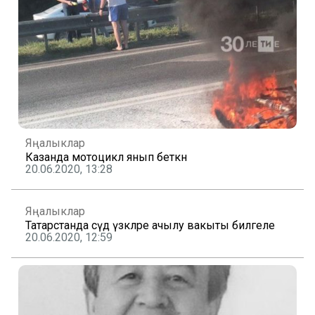
Яңалыклар
Казанда мотоцикл янып беткән
20.06.2020, 13:28
Яңалыклар
Татарстанда сәүдә үзәкләре ачылу вакыты билгеле
20.06.2020, 12:59