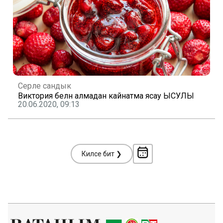
Серле сандык
Виктория белән алмадан кайнатма ясау ЫСУЛЫ
20.06.2020, 09:13
Киләсе бит ❯