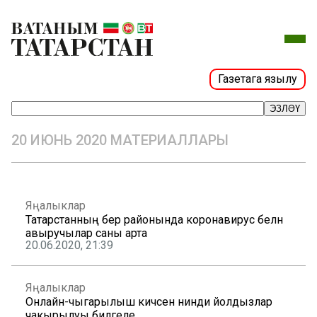
Газетага язылу
ЭЗЛӘҮ
20 ИЮНЬ 2020 МАТЕРИАЛЛАРЫ
Яңалыклар
Татарстанның бер районында коронавирус белән
авыручылар саны арта
20.06.2020, 21:39
Яңалыклар
Онлайн-чыгарылыш кичәсенә нинди йолдызлар
чакырылуы билгеле