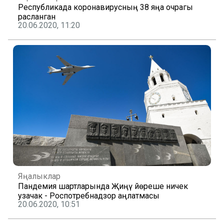
Республикада коронавирусның 38 яңа очрагы
расланган
20.06.2020, 11:20
Яңалыклар
Пандемия шартларында Җиңү йөреше ничек
узачак - Роспотребнадзор аңлатмасы
20.06.2020, 10:51