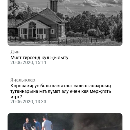
Дин
Мәчет тирәсендә кул җылыту
20.06.2020, 15:11
Яңалыклар
Коронавирус белән хастаханәгә салынганнарның
туганнарына мәгълүмат алу өчен кая мөрәҗәгать
итәргә?
20.06.2020, 13:33