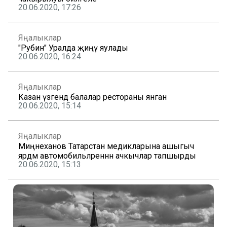
20.06.2020, 17:26
Яңалыклар
"Рубин" Уралда җиңү яулады
20.06.2020, 16:24
Яңалыклар
Казан үзәгендә балалар рестораны янган
20.06.2020, 15:14
Яңалыклар
Миңнеханов Татарстан медикларына ашыгыч
ярдәм автомобильләреннән ачкычлар тапшырды
20.06.2020, 15:13