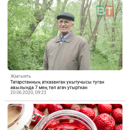
Җәмгыять
Татарстанның атказанган укытучысы туган
авылында 7 мең төп агач утырткан
20.06.2020, 09:23