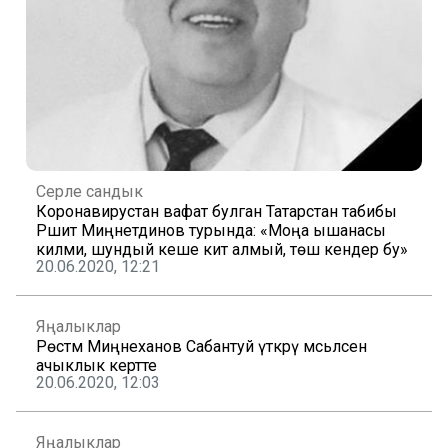
Серле сандык
Коронавирустан вафат булган Татарстан табибы
Рәшит Миңнетдинов турында: «Моңа ышанасы
килми, шундый кеше китә алмый, төш кенәдер бу»
20.06.2020, 12:21
Яңалыклар
Рөстәм Миңнеханов Сабантуй үткәрү мәсьәләсенә
ачыклык кертте
20.06.2020, 12:03
Яңалыклар