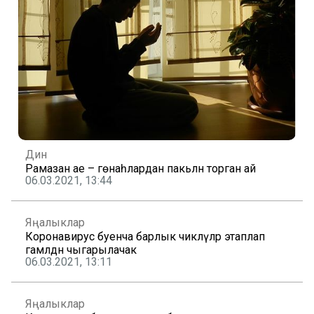
Дин
Рамазан ае – гөнаһлардан пакьләнә торган ай
06.03.2021, 13:44
Яңалыклар
Коронавирус буенча барлык чикләүләр этаплап
гамәлдән чыгарылачак
06.03.2021, 13:11
Яңалыклар