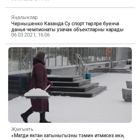
Яңалыклар
Чернышенко Казанда Су спорт төрләре буенча
дөнья чемпионаты узачак объектларны карады
06.03.2021, 16:06
Җәмгыять
«Матди яктан хатыныгызны тәэмин итмисез икән,