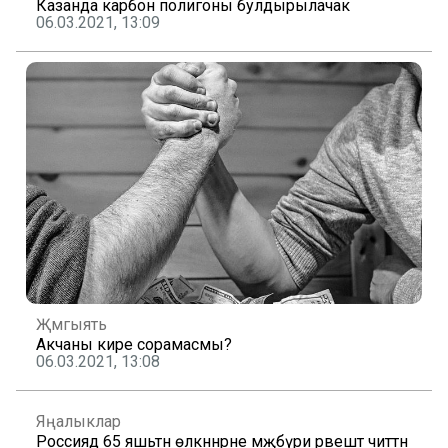
Казанда карбон полигоны булдырылачак
06.03.2021, 13:09
Җәмгыять
Акчаны кире сорамасмы?
06.03.2021, 13:08
Яңалыклар
Россиядә 65 яшьтән өлкәннәрне мәҗбүри рәвештә читтән