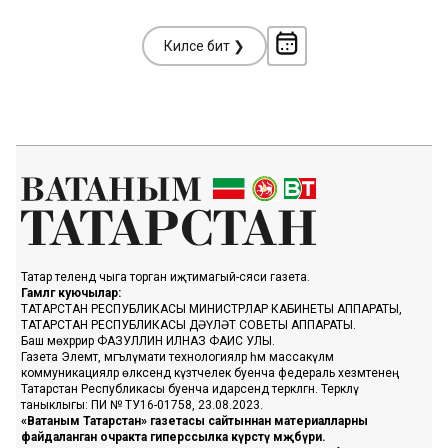
Киләсе бит ❯
Татар телендә чыга торган иҗтимагый-сәяси газета.
Гамәлгә куючылар:
ТАТАРСТАН РЕСПУБЛИКАСЫ МИНИСТРЛАР КАБИНЕТЫ АППАРАТЫ,
ТАТАРСТАН РЕСПУБЛИКАСЫ ДӘҮЛӘТ СОВЕТЫ АППАРАТЫ.
Баш мөхәррир ФАЗУЛЛИН ИЛНАЗ ФАИС УЛЫ.
Газета Элемтә, мәгълүмати технологияләр һәм массакүләм
коммуникацияләр өлкәсендә күзәтчелек буенча федераль хезмәтенең
Татарстан Республикасы буенча идарәсендә теркәлгән. Теркәлү
таныклыгы: ПИ № ТУ16-01758, 23.08.2023.
«Ватаным Татарстан» газетасы сайтыннан материалларны
файдаланган очракта гиперссылка күрсәтү мәҗбүри.