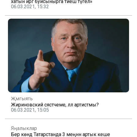
хатын иргә буйсынырга тиеш түгел»
06.03.2021, 15:32
Җәмгыять
Жириновский сәясәтчеме, әллә артистмы?
06.03.2021, 15:05
Яңалыклар
Бер көндә Татарстанда 3 меңнән артык кеше