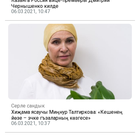
Казанга Россия вице-премьеры Дмитрий
Чернышенко килде
06.03.2021, 10:47
Серле сандык
Хиҗама ясаучы Миңнур Талтирәкова: «Кешенең
йөзе – эчке әгъзаларның көзгесе»
06.03.2021, 10:37