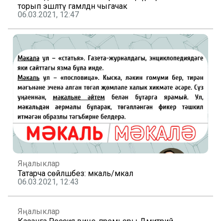
торып эшләтү гамәлдән чыгачак
06.03.2021, 12:47
Яңалыклар
Татарча сөйләшәбез: мәкаль/мәкалә
06.03.2021, 12:43
Яңалыклар