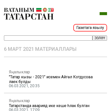
Газетага язылу
ЭЗЛӘҮ
6 МАРТ 2021 МАТЕРИАЛЛАРЫ
Яңалыклар
"Татар кызы - 2021" исеменә Айгөл Котдусова
лаек булды
06.03.2021, 20:35
Яңалыклар
Татарстанда авариядә ике кеше һәлак булган
06.03.2021, 17:09