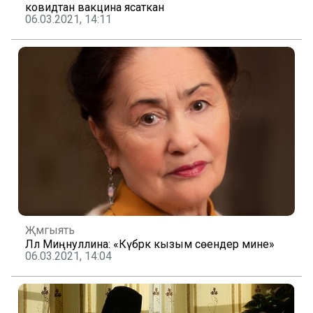
ковидтан вакцина ясаткан
06.03.2021, 14:11
Җәмгыять
Ләлә Миңнуллина: «Күбрәк кызым сөендерә мине»
06.03.2021, 14:04