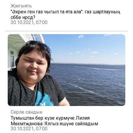
Җәмгыять
"Әкрен генә газ чыгып та ята ала": газ шартлауның
сәбәбе нәрсәдә?
30.10.2021, 07:00
Серле сандык
Тумыштан бер күзе күрмәүче Лилия
Мөхәмәтҗанова: Ялгыз яшәүне сайладым
30.10.2021, 07:00