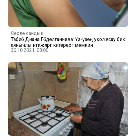
Серле сандык
Табиб Диана Гәбделганиева: Үз-үзеңә укол ясау бик
аянычлы нәтиҗәләргә китерергә мөмкин
30.10.2021, 08:00