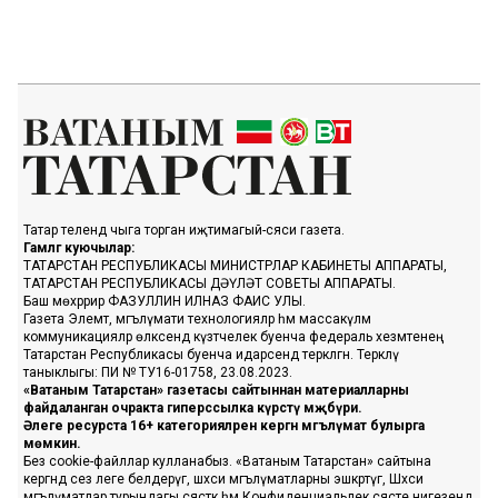
Татар телендә чыга торган иҗтимагый-сәяси газета.
Гамәлгә куючылар:
ТАТАРСТАН РЕСПУБЛИКАСЫ МИНИСТРЛАР КАБИНЕТЫ АППАРАТЫ,
ТАТАРСТАН РЕСПУБЛИКАСЫ ДӘҮЛӘТ СОВЕТЫ АППАРАТЫ.
Баш мөхәррир ФАЗУЛЛИН ИЛНАЗ ФАИС УЛЫ.
Газета Элемтә, мәгълүмати технологияләр һәм массакүләм
коммуникацияләр өлкәсендә күзәтчелек буенча федераль хезмәтенең
Татарстан Республикасы буенча идарәсендә теркәлгән. Теркәлү
таныклыгы: ПИ № ТУ16-01758, 23.08.2023.
«Ватаным Татарстан» газетасы сайтыннан материалларны
файдаланган очракта гиперссылка күрсәтү мәҗбүри.
Әлеге ресурста 16+ категорияләренә кергән мәгълүмат булырга
мөмкин.
Без cookie-файллар кулланабыз. «Ватаным Татарстан» сайтына
кергәндә сез әлеге белдерүгә, шәхси мәгълүматларны эшкәртүгә, Шәхси
мәгълүматлар турындагы сәясәткә һәм Конфиденциальлек сәясәте нигезендә