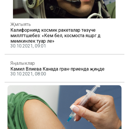
Җәмгыять
Калифорниядә космик ракеталар төзүче
милләттәшебез: «Кем белә, космоста яшәргә дә
мөмкинлек туар әле»
30.10.2021, 09:01
Яңалыклар
Камилә Вәлиева Канада гран-приенда җиңде
30.10.2021, 08:00