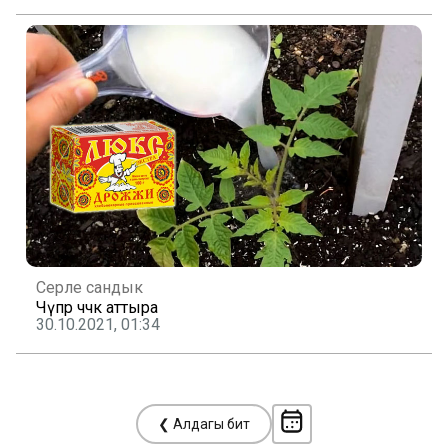
Серле сандык
Чүпрә чәчәк аттыра
30.10.2021, 01:34
❮ Алдагы бит