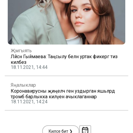
Җәмгыять
Ләйсән Гыймаева: Таңсылу белән уртак фикергә тиз
киләбез
18.11.2021, 14:44
Яңалыклар
Коронавирусны җиңелчә генә уздырган яшьләрдә
тромб барлыкка килүен ачыклаганнар
18.11.2021, 14:24
Киләсе бит ❯