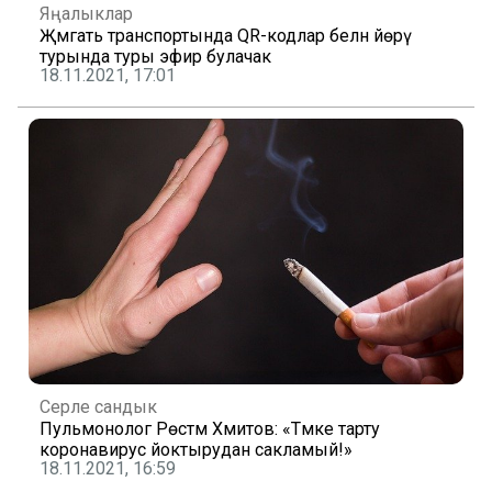
Яңалыклар
Җәмәгать транспортында QR-кодлар белән йөрү
турында туры эфир булачак
18.11.2021, 17:01
Серле сандык
Пульмонолог Рөстәм Хәмитов: «Тәмәке тарту
коронавирус йоктырудан сакламый!»
18.11.2021, 16:59