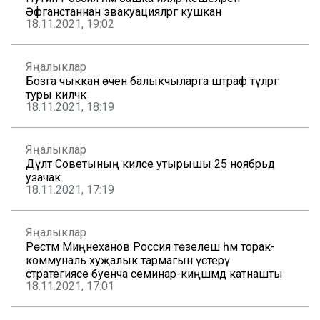
Әфганстаннан эвакуацияләргә кушкан
18.11.2021, 19:02
Яңалыклар
Бозга чыккан өчен балыкчыларга штраф түләргә
туры киләчәк
18.11.2021, 18:19
Яңалыклар
Дәүләт Советының киләсе утырышы 25 ноябрьдә
узачак
18.11.2021, 17:19
Яңалыклар
Рөстәм Миңнеханов Россия төзелеш һәм торак-
коммуналь хуҗалык тармагын үстерү
стратегиясе буенча семинар-киңәшмәдә катнашты
18.11.2021, 17:01