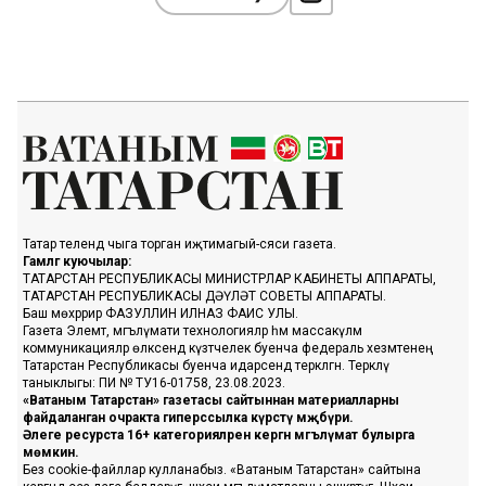
Татар телендә чыга торган иҗтимагый-сәяси газета.
Гамәлгә куючылар:
ТАТАРСТАН РЕСПУБЛИКАСЫ МИНИСТРЛАР КАБИНЕТЫ АППАРАТЫ,
ТАТАРСТАН РЕСПУБЛИКАСЫ ДӘҮЛӘТ СОВЕТЫ АППАРАТЫ.
Баш мөхәррир ФАЗУЛЛИН ИЛНАЗ ФАИС УЛЫ.
Газета Элемтә, мәгълүмати технологияләр һәм массакүләм
коммуникацияләр өлкәсендә күзәтчелек буенча федераль хезмәтенең
Татарстан Республикасы буенча идарәсендә теркәлгән. Теркәлү
таныклыгы: ПИ № ТУ16-01758, 23.08.2023.
«Ватаным Татарстан» газетасы сайтыннан материалларны
файдаланган очракта гиперссылка күрсәтү мәҗбүри.
Әлеге ресурста 16+ категорияләренә кергән мәгълүмат булырга
мөмкин.
Без cookie-файллар кулланабыз. «Ватаным Татарстан» сайтына