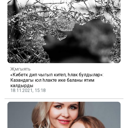
Җәмгыять
«Кибеткә дип чыгып китеп, һәлак булдылар»:
Казандагы юл һәлакәте ике баланы ятим
калдырды
18.11.2021, 15:18