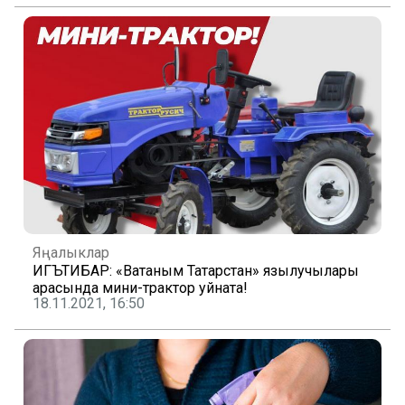
Яңалыклар
ИГЪТИБАР: «Ватаным Татарстан» язылучылары
арасында мини-трактор уйната!
18.11.2021, 16:50