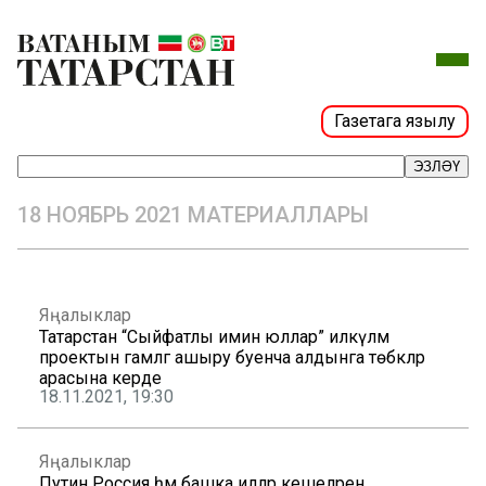
Газетага язылу
ЭЗЛӘҮ
18 НОЯБРЬ 2021 МАТЕРИАЛЛАРЫ
Яңалыклар
Татарстан “Сыйфатлы имин юллар” илкүләм
проектын гамәлгә ашыру буенча алдынга төбәкләр
арасына керде
18.11.2021, 19:30
Яңалыклар
Путин Россия һәм башка илләр кешеләрен