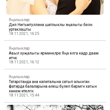
Яңалыклар
Дилә Нигъмәтуллина шатлыклы яңалыгы белән
уртаклашты
18.11.2021, 16:25
Яңалыклар
Авыл хуҗалыгы ярминкәләре Яңа елга кадәр дәвам
итәчәк
18.11.2021, 16:12
Яңалыклар
Татарстанда ана капиталына сатып алынган
фатирда балаларына өлеш бүлеп бирмәгән хатын
хөкем ителгән
18.11.2021, 15:44