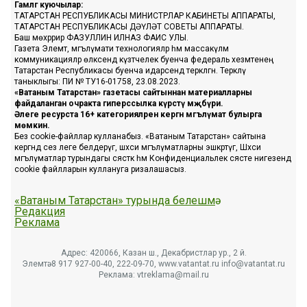
Гамәлгә куючылар:
ТАТАРСТАН РЕСПУБЛИКАСЫ МИНИСТРЛАР КАБИНЕТЫ АППАРАТЫ,
ТАТАРСТАН РЕСПУБЛИКАСЫ ДӘҮЛӘТ СОВЕТЫ АППАРАТЫ.
Баш мөхәррир ФАЗУЛЛИН ИЛНАЗ ФАИС УЛЫ.
Газета Элемтә, мәгълүмати технологияләр һәм массакүләм
коммуникацияләр өлкәсендә күзәтчелек буенча федераль хезмәтенең
Татарстан Республикасы буенча идарәсендә теркәлгән. Теркәлү
таныклыгы: ПИ № ТУ16-01758, 23.08.2023.
«Ватаным Татарстан» газетасы сайтыннан материалларны
файдаланган очракта гиперссылка күрсәтү мәҗбүри.
Әлеге ресурста 16+ категорияләренә кергән мәгълүмат булырга
мөмкин.
Без cookie-файллар кулланабыз. «Ватаным Татарстан» сайтына
кергәндә сез әлеге белдерүгә, шәхси мәгълүматларны эшкәртүгә, Шәхси
мәгълүматлар турындагы сәясәткә һәм Конфиденциальлек сәясәте нигезендә
cookie файлларын куллануга ризалашасыз.
«Ватаным Татарстан» турында белешмә
Редакция
Реклама
Адрес: 420066, Казан ш., Декабристлар ур., 2 й.
Элемтә: 8 917 927-00-40, 222-09-70, www.vatantat.ru info@vatantat.ru
Реклама: vtreklama@mail.ru