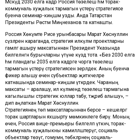
Мәскәүдә 2030 елга кадәр Россия төзелеш һәм торак-
коммуналь хуҗалык тармагын үстерү стратегиясе
буенча семинар-киңәшмә узды. Анда Татарстан
Президенты Рөстәм Миңнеханов та катнашты.
Россия Хөкүмәте Рәисе урынбасары Марат Хөснуллин
сүзләренә караганда, стратегия илкүләм проектларны
гамәлгә ашыру максатыннан Президент Указында
билгеләнгән бурычларны үтәүне күздә тота. «Без 2030 елга
һәм пландагы 2035 елга кадәрге чорга төзелеш
тармагын үстерү стратегиясен әзерләдек. Аның буенча
фикер алышу өчен субъектлар җитәкчеләре
катнашында семинар-киңәшмә үткәрдек. Чараның
максаты – аралашу, ил күләмендә төзелеш тармагына
кагылышлы стратегик юллар табу, тәҗрибә алышу», –
дип аңлаткан Марат Хөснуллин.
Стратегиянең төп максатларыннан берсе – кешеләргә
торак шартларын яхшырту мөмкинлеге бирү. Моның
өчен, Россия вице-премьеры билгеләп үткәнчә, торак-
коммуналь хуҗалыкны камилләштерүгә, социаль
объектлар төзүгә, гомумән, төбәкләрнең социаль-