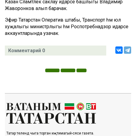
Казан Сәламәтлек саклау идарәсе башлыгы Владимир
Жаворонков алып барачак.
Эфир Татарстан Оператив штабы, Транспорт һәм юл
хуҗалыгы министрлыгы һәм Роспотребнадзор идарәсе
аккаунтларында узачак.
Комментарий 0
Татар телендә чыга торган иҗтимагый-сәяси газета.