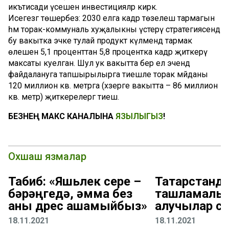
икътисади үсешенә инвестицияләр кирәк.
Исегезгә төшерәбез: 2030 елга кадәр төзелеш тармагын
һәм торак-коммуналь хуҗалыкны үстерү стратегиясендә
бу вакытка эчке тулай продукт күләмендә тармак
өлешен 5,1 проценттан 5,8 процентка кадәр җиткерү
максаты куелган. Шул ук вакытта бер ел эчендә
файдалануга тапшырылырга тиешле торак мәйданы
120 миллион кв. метрга (хәзерге вакытта – 86 миллион
кв. метр) җиткерелергә тиеш.
БЕЗНЕҢ МАКС КАНАЛЫНА
ЯЗЫЛЫГЫЗ
!
Охшаш язмалар
Табиб: «Яшьлек сере –
Татарстанд
бәрәңгедә, әмма без
ташламалы 
аны дөрес ашамыйбыз»
алучылар с
18.11.2021
18.11.2021