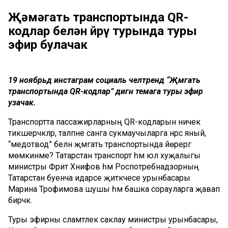
Җәмәгать транспортында QR-
кодлар белән йөрү турында туры
эфир булачак
19 ноябрьдә инстаграм социаль челтәрендә “Җәмәгать
транспортында QR-кодлар” дигән темага туры эфир
узачак.
Транспортта пассажирларның QR-кодларын ничек
тикшерәчәкләр, таләпне санга сукмаучыларга нәрсә яный,
“медотвод” белән җәмәгать транспортында йөрергә
мөмкинме? Татарстан транспорт һәм юл хуҗалыгы
министры Фәрит Хәнифов һәм Роспотребнадзорның
Татарстан буенча идарәсе җитәкчесе урынбасары
Марина Трофимова шушы һәм башка сорауларга җавап
бирәчәк.
Туры эфирны сәламәтлек саклау министры урынбасары,