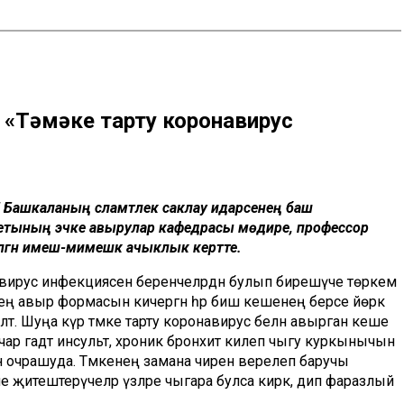
«Тәмәке тарту коронавирус
 Башкаланың сәламәтлек саклау идарәсенең баш
итетының эчке авырулар кафедрасы мөдире, профессор
илгән имеш-мимешкә ачыклык кертте.
р вирус инфекциясенә беренчеләрдән булып бирешүче төркем
рнең авыр формасын кичергән һәр биш кешенең берсе йөрәк
эшләтә. Шуңа күрә тәмәке тарту коронавирус белән авырган кеше
чар гадәт инсульт, хроник бронхит килеп чыгу куркынычын
н очрашуда. Тәмәкенең замана чиренә әверелеп баручы
итештерүчеләр үзләре чыгара булса кирәк, дип фаразлый