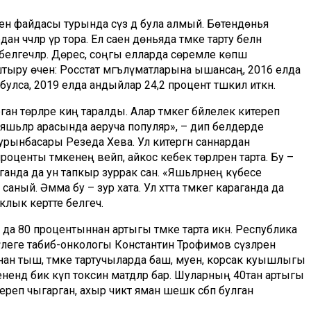
өчен файдасы турында сүз дә була алмый. Бөтендөнья
 чәчләр үрә тора. Ел саен дөньяда тәмәке тарту белән
белгечләр. Дөрес, соңгы елларда сөремле көпшә
ыштыру өчен: Росстат мәгълүматларына ышансаң, 2016 елда
булса, 2019 елда андыйлар 24,2 процент тәшкил иткән.
ган төрләре киң таралды. Алар тәмәкегә бәйлелек китереп
ке яшьләр арасында аеруча популяр», – дип белдерде
рынбасары Резеда Хәева. Ул китергән саннардан
оценты тәмәкенең вейп, айкос кебек төрләрен тарта. Бу –
рганда да ун тапкыр зуррак сан. «Яшьләрнең күбесе
ный. Әмма бу – зур хата. Ул хәтта тәмәкегә караганда да
ыклык кертте белгеч.
а 80 процентыннан артыгы тәмәке тарта икән. Республика
еге табиб-онкологы Константин Трофимов сүзләренә
ннан тыш, тәмәке тартучыларда баш, муен, корсак куышлыгы
енендә бик күп токсин матдәләр бар. Шуларның 40тан артыгы
ереп чыгарган, ахыр чиктә яман шешкә сәбәп булган