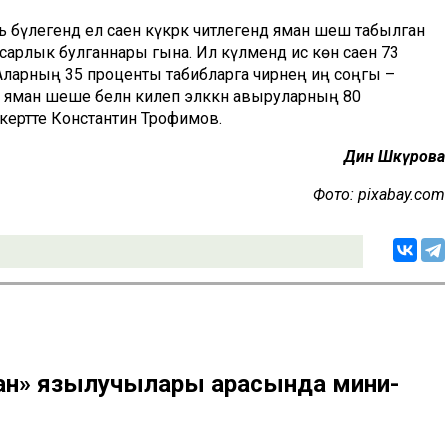
бүлегендә ел саен күкрәк читлегендә яман шеш табылган
ясарлык булганнары гына. Ил күләмендә исә көн саен 73
 Аларның 35 проценты табибларга чирнең иң соңгы –
үпкә яман шеше белән килеп эләккән авыруларның 80
к кертте Константин Трофимов.
Динә
Шәкүрова
Фото: pixabay.com
ан» язылучылары арасында мини-