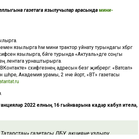
ыеллыгына газетага язылучылар арасында
мини-
ылырга.
менә язылырга һәм мини трактор уйнату турындагы хәбәргә
хифәсенә язылырга, бәйге турында «Актуаль»дәге соңгы
зеңә лентага урнаштырырга.
Контакте» сәхифәгезнең адресын безгә җибәрергә: «Ватсап»
н шәһәре, Академия урамы, 2 нче йорт, «ВТ» газетасы
tantat.ru
.
анцияләр 2022 елның 16 гыйнварына кадәр кабул ителә,
Татарстан» газетасы ДБУ, акцияне уздыру