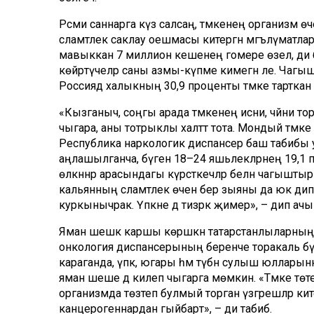
Рәсми саннарга күз салсаң, тәмәкенең организм 
сәламәтлек саклау оешмасы китергән мәгълүматлардан
мавыккан 7 миллион кешенең гомере өзелә, ди 
көйрәтүчеләр саны азмы-күпме кимегән әле. Чаг
Россиядә халыкның 30,9 проценты тәмәке тарткан 
«Кызганыч, соңгы арада тәмәкенең исни, чәйни тор
чыгара, аны тотрыклы халәттә тота. Мондый тәмә
Республика наркологик диспансер баш табибы у
аңлашылганча, бүген 18–24 яшьлекләрнең 19,1 пр
өлкәннәр арасындагы күрсәткечләр белән чагышты
кальянның сәламәтлек өчен бер зыяны да юк дип са
куркынычрак. Үпкәне дә тизрәк җимерә», – дип ач
Яман шешкә каршы көрәшкән татарстанлыларның д
онкология диспансерының беренче торакаль бүл
караганда, үпкә, югары һәм түбән сулыш юллары
яман шеше дә килеп чыгарга мөмкин. «Тәмәке төт
организмда төзәтеп булмый торган үзгәрешләр кит
канцерогеннардан гыйбарәт», – ди табиб.