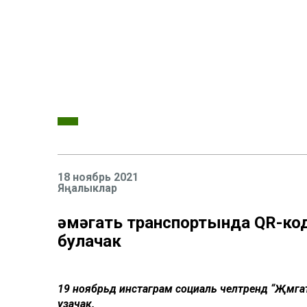
18 ноябрь 2021
Яңалыклар
Җәмәгать транспортында QR-ко
булачак
19 ноябрьдә инстаграм социаль челтәрендә “Җәмә
узачак.