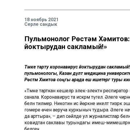
18 ноябрь 2021
Серле сандык
Пульмонолог Рөстәм Хәмитов: 
йоктырудан сакламый!»
Тәмәке тарту коронавирус йоктырудан сакламый!
пульмонологы, Казан дәүләт медицина универс
Рөстәм Хәмитов соңгы арада еш ишетергә туры к
«Тәмәке тарткан кешеләр элек-электән респирато
санала. Коронавирус та искәрмә түгел. Әлеге чи
белән тилмерә. Никотин исә йөрәкне икеләтә тизрәк 
гомере өчен аеруча куркыныч тудыра. Әлеге на
да арттыра», – дип сөйләде ул журналистлар белә
ковидтан саклавы турындагы имеш-мимешләрне җ
белгеч.