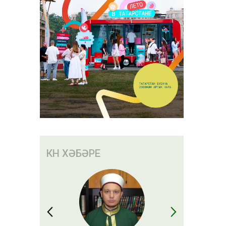
КӨН ХӘБӘРЕ
лар акча
а сәбәп
 алачак