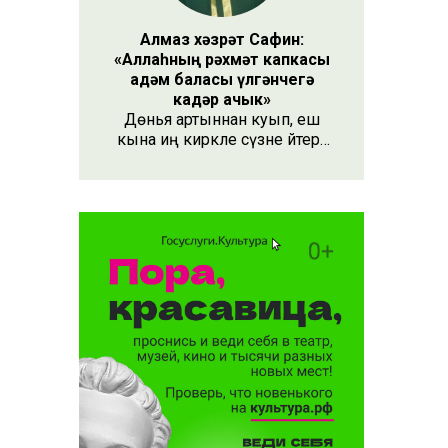
Алмаз хәзрәт Сафин:
«Аллаһның рәхмәт капкасы
адәм баласы үлгәнчегә
кадәр ачык»
Дөнья артыннан куып, еш
кына иң кирәкле сүзне әйтергә
онытабыз. «Рәхмәт» сүзе бу.
Әлеге сүзне күршең яки
дустыңа гына түгел, Аллаһы
Тәгаләгә дә әйтү тиешле, чөнки
кеше бөтен яшәеше, барлыгы
белән Аңа бурычлы.