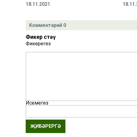
18.11.2021
18.11
Комментарий 0
Фикер өстәү
Фикерегез
Исемегез
ҖИБӘРЕРГӘ