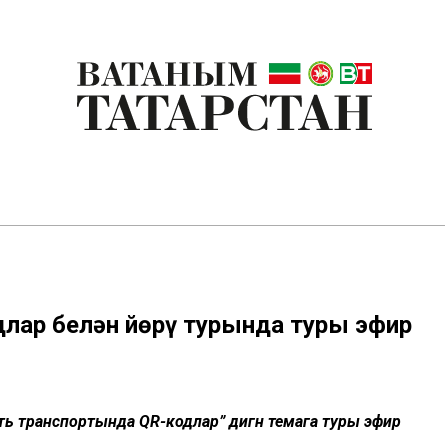
длар белән йөрү турында туры эфир
гать транспортында QR-кодлар” дигән темага туры эфир