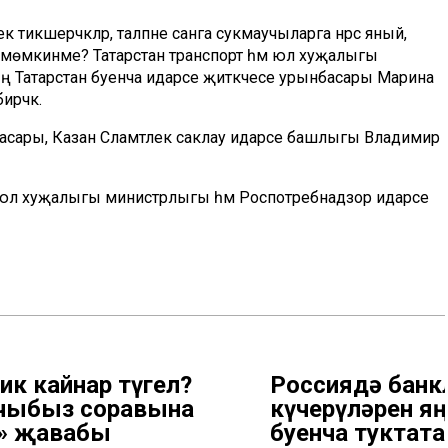
икшерәчәкләр, таләпне санга сукмаучыларга нәрсә яный,
гә мөмкинме? Татарстан транспорт һәм юл хуҗалыгы
ң Татарстан буенча идарәсе җитәкчесе урынбасары Марина
рәчәк.
асары, Казан Сәламәтлек саклау идарәсе башлыгы Владимир
 юл хуҗалыгы министрлыгы һәм Роспотребнадзор идарәсе
ник кайнар түгел?
Россиядә банк
чыбыз соравына
күчерүләрен яң
» җавабы
буенча туктата