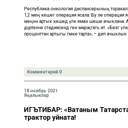
Республика онкология диспансерының торакаль 
1,2 мең кешегә операция ясала. Бу әле операция 
меңнән артык кешедә үпкә яман шеше ачыклана.
дүртенче стадиясендә генә мөрәҗәгать итә. «Безгә 
проценттан артыгы тәмәке тарта», – дип ачыклы
Комментарий 0
18 ноябрь 2021
Яңалыклар
ИГЪТИБАР: «Ватаным Татарст
трактор уйната!