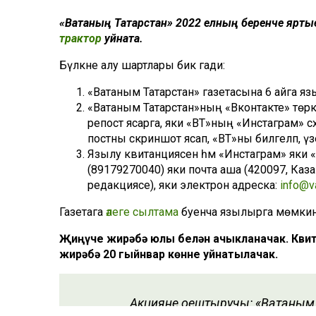
«Ватаның Татарстан» 2022 елның беренче ярт
трактор
уйната.
Бүләкне алу шартлары бик гади:
«Ватаным Татарстан» газетасына 6 айга яз
«Ватаным Татарстан»ның «Вконтакте» төрке
репост ясарга, яки «ВТ»ның «Инстаграм» сә
постны скриншот ясап, «ВТ»ны билгеләп, ү
Язылу квитанциясен һәм «Инстаграм» яки «В
(89179270040) яки почта аша (420097, Каза
редакциясе), яки электрон адреска:
info@va
Газетага
әлеге сылтама
буенча язылырга мөмкин
Җиңүче жирәбә юлы белән ачыкланачак. Квит
жирәбә 20 гыйнвар көнне уйнатылачак.
Акцияне оештыручы: «Ватаным 