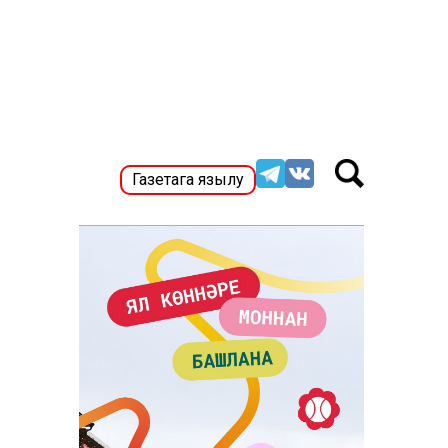
Газетага язылу