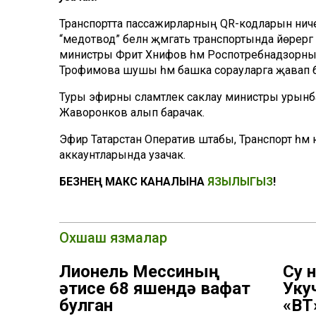
Транспортта пассажирларның QR-кодларын ничек т
“медотвод” белән җәмәгать транспортында йөрер
министры Фәрит Хәнифов һәм Роспотребнадзорны
Трофимова шушы һәм башка сорауларга җавап би
Туры эфирны сәламәтлек саклау министры урынб
Жаворонков алып барачак.
Эфир Татарстан Оператив штабы, Транспорт һәм
аккаунтларында узачак.
БЕЗНЕҢ МАКС КАНАЛЫНА
ЯЗЫЛЫГЫЗ
!
Охшаш язмалар
Лионель Мессиның
Су 
әтисе 68 яшендә вафат
Уку
булган
«ВТ