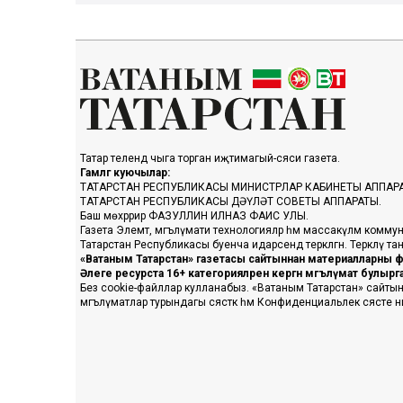
Татар телендә чыга торган иҗтимагый-сәяси газета.
Гамәлгә куючылар:
ТАТАРСТАН РЕСПУБЛИКАСЫ МИНИСТРЛАР КАБИНЕТЫ АППАР
ТАТАРСТАН РЕСПУБЛИКАСЫ ДӘҮЛӘТ СОВЕТЫ АППАРАТЫ.
Баш мөхәррир ФАЗУЛЛИН ИЛНАЗ ФАИС УЛЫ.
Газета Элемтә, мәгълүмати технологияләр һәм массакүләм коммун
Татарстан Республикасы буенча идарәсендә теркәлгән. Теркәлү 
«Ватаным Татарстан» газетасы сайтыннан материалларны фа
Әлеге ресурста 16+ категорияләренә кергән мәгълүмат булыр
Без cookie-файллар кулланабыз. «Ватаным Татарстан» сайтына ке
мәгълүматлар турындагы сәясәткә һәм Конфиденциальлек сәясәте