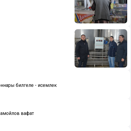
оннары билгеле - исемлек
 Самойлов вафат