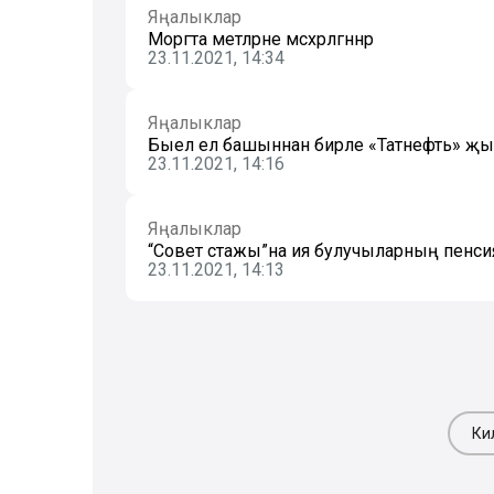
Яңалыклар
Моргта мәетләрне мәсхәрәләгәннәр
23.11.2021, 14:34
Яңалыклар
Быел ел башыннан бирле «Татнефть» җ
23.11.2021, 14:16
Яңалыклар
“Совет стажы”на ия булучыларның пенс
23.11.2021, 14:13
Ки