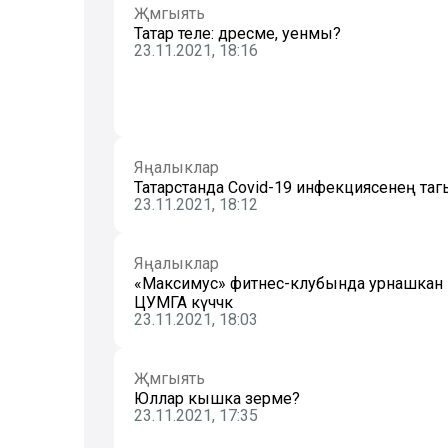
Җәмгыять
Татар теле: дәресме, уенмы?
23.11.2021, 18:16
Яңалыклар
Татарстанда Covid-19 инфекциясенең таг
23.11.2021, 18:12
Яңалыклар
«Максимус» фитнес-клубында урнашкан 
ЦУМГА күчәчәк
23.11.2021, 18:03
Җәмгыять
Юллар кышка әзерме?
23.11.2021, 17:35