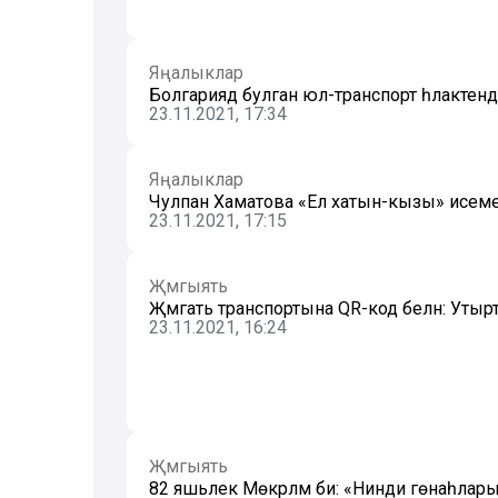
Яңалыклар
Болгариядә булган юл-транспорт һәлакәтендә
23.11.2021, 17:34
Яңалыклар
Чулпан Хаматова «Ел хатын-кызы» исемен
23.11.2021, 17:15
Җәмгыять
Җәмәгать транспортына QR-код белән: Утырт
23.11.2021, 16:24
Җәмгыять
82 яшьлек Мөкәрләмә әби: «Нинди гөнаһла