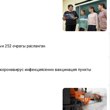
ын 252 очрагы расланган
коронавирус инфекциясеннән вакцинация пункты