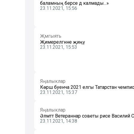
баламның берсе дә калмады...»
23.11.2021, 15:56
Җәмгыять
Җимерелгәнне җиңү
23.11.2021, 15:53
Яңалыклар
Көрәш буенча 2021 елгы Татарстан чемпи
23.11.2021, 15:37
Яңалыклар
Әлмәттә Ветераннар советы рәисе Василий
23.11.2021, 14:38