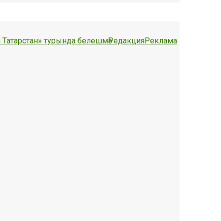
 Татарстан» турында белешмә
Редакция
Реклама