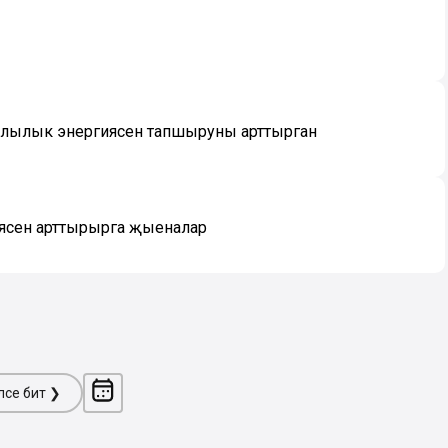
ылылык энергиясен тапшыруны арттырган
иясен арттырырга җыеналар
ләсе бит ❯