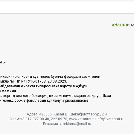
«Ватаным
АТЫ,
икацияләр өлкәсендә күзәтчелек буенча федераль хезмәтенең
таныклыгы: ПИ № ТУ16-01758, 23.08.2023.
йдаланган очракта гиперссылка күрсәтү мәҗбүри.
га мөмкин.
ргәндә сез әлеге белдерүгә, шәхси мәгълүматларны эшкәртүгә, Шәхси
 нигезендә cookie файлларын куллануга ризалашасыз.
Адрес: 420066, Казан ш., Декабристлар ур., 2 й.
Элемтә: 8 917 927-00-40, 222-09-70, www.vatantat.ru info@vatantat.ru
Реклама: vtreklama@mail.ru