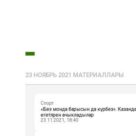
23 НОЯБРЬ 2021 МАТЕРИАЛЛАРЫ
Спорт
«Без монда барысын да күрәбез». Казанд
егетләрен ачыкладылар
23.11.2021, 18:40