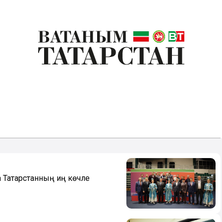
а Татарстанның иң көчле