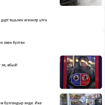
 дүрт яшьлек игезәкләр үлгән
ә лаек булган
 әле, абый!
рым булгандыр инде. Ике