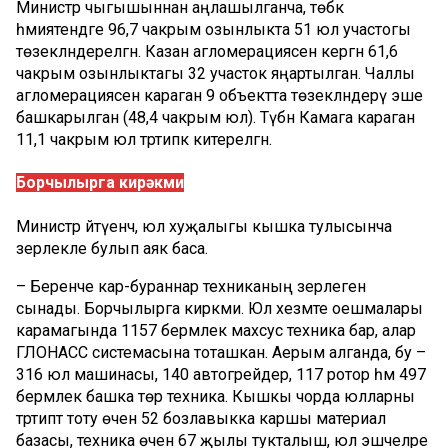
Министр чыгышыннан аңлашылганча, төбәк
әһәмиятендәге 96,7 чакрым озынлыкта 51 юл участогы
төзекләндерелгән. Казан агломерациясенә кергән 61,6
чакрым озынлыктагы 32 участок яңартылган. Чаллы
агломерациясенә караган 9 объектта төзекләндерү эше
башкарылган (48,4 чакрым юл). Түбән Камага караган
11,1 чакрым юл тәртипкә китерелгән.
Борчылырга кирәкми
Министр әйтүенчә, юл хуҗалыгы кышка тулысынча
әзерлекле булып аяк баса.
– Беренче кар-бураннар техниканың әзерлеген
сынады. Борчылырга кирәкми. Юл хезмәте оешмалары
карамагында 1157 берәмлек махсус техника бар, алар
ГЛОНАСС системасына тоташкан. Аерым алганда, бу –
316 юл машинасы, 140 автогрейдер, 117 ротор һәм 497
берәмлек башка төр техника. Кышкы чорда юлларны
тәртиптә тоту өчен 52 бозлавыкка каршы материал
базасы, техника өчен 67 җылы тукталыш, юл эшчеләре