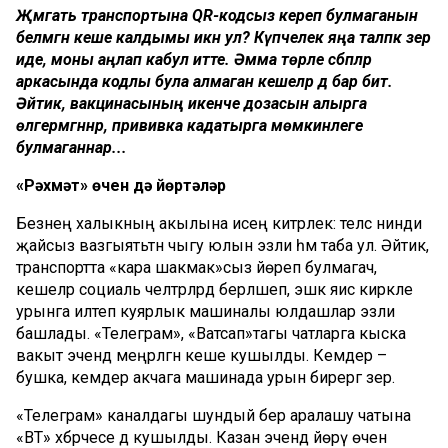
Җәмәгать
транспортына
QR-
кодсыз
кереп
булмаганын
белмәгән
кеше
калдымы
икән
ул
?
Күпчелек
яңа
таләпкә
әзер
иде
,
моны
аңлап
кабул
итте
.
Әмма
төрле
сәбәпләр
аркасында
кодлы
була
алмаган
кешеләр
дә
бар
бит
.
Әйтик
,
вакцинасының
икенче
дозасын
алырга
өлгермәгәннәр
,
прививка
кадатырга
мөмкинлеге
булмаганнар
...
«Рәхмәт»
өчен
дә
йөртәләр
Безнең халыкның акылына исең китәрлек: теләсә нинди
җайсыз вазгыятьтән чыгу юлын эзли һәм таба ул. Әйтик,
транспортта «кара шакмак»сыз йөреп булмагач,
кешеләр социаль челтәрләрдә берләшеп, эшкә яисә кирәкле
урынга илтеп куярлык машиналы юлдашлар эзли
башлады. «Телеграм», «Ватсап»тагы чатларга кыска
вакыт эчендә меңәрләгән кеше кушылды. Кемдер –
бушка, кемдер акчага машинада урын бирергә әзер.
«Телеграм» каналдагы шундый бер аралашу чатына
«ВТ» хәбәрчесе дә кушылды. Казан эчендә йөрү өчен