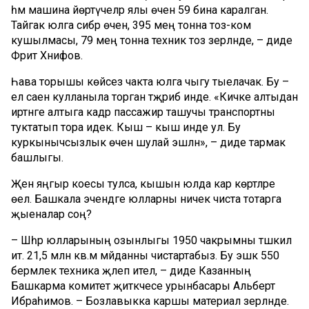
һәм машина йөртүчеләр ялы өчен 59 бина каралган.
Тайгак юлга сибәр өчен, 395 мең тонна тоз-ком
кушылмасы, 79 мең тонна техник тоз әзерләнде, – диде
Фәрит Хәнифов.
Һава торышы көйсез чакта юлга чыгу тыелачак. Бу –
ел саен кулланыла торган тәҗрибә инде. «Кичке алтыдан
иртәнге алтыга кадәр пассажир ташучы транспортны
туктатып тора идек. Кыш – кыш инде ул. Бу
куркынычсызлык өчен шулай эшләнә», – диде тармак
башлыгы.
Җәен яңгыр коесы тулса, кышын юлда кар көртләре
өелә. Башкала эчендәге юлларны ничек чиста тотарга
җыеналар соң?
– Шәһәр юлларының озынлыгы 1950 чакрымны тәшкил
итә. 21,5 млн кв.м мәйданны чистартабыз. Бу эшкә 550
берәмлек техника җәлеп ителә, – диде Казанның
Башкарма комитет җитәкчесе урынбасары Альберт
Ибраһимов. – Бозлавыкка каршы материал әзерләнде.