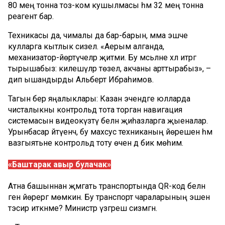
80 мең тонна тоз-ком кушылмасы һәм 32 мең тонна
реагент бар.
Техникасы да, чималы да бар-барын, әмма эшче
кулларга кытлык сизелә. «Аерым алганда,
механизатор-йөртүчеләр җитми. Бу мәсьәләне хәл итәргә
тырышабыз: килешүләр төзелә, акчаны арттырабыз», –
дип ышандырды Альберт Ибраһимов.
Тагын бер яңалыклары: Казан эчендәге юлларда
чисталыкны контрольдә тота торган навигация
системасын видеокүзәтү белән җиһазларга җыеналар.
Урынбасар әйтүенчә, бу махсус техниканың йөрешен һәм
вазгыятьне контрольдә тоту өчен дә бик мөһим.
«Баштарак авыр булачак»
Атна башыннан җәмәгать транспортында QR-код белән
генә йөрергә мөмкин. Бу транспорт чараларының эшенә
тәэсир иткәнме? Министр үзгәреш сизмәгән.