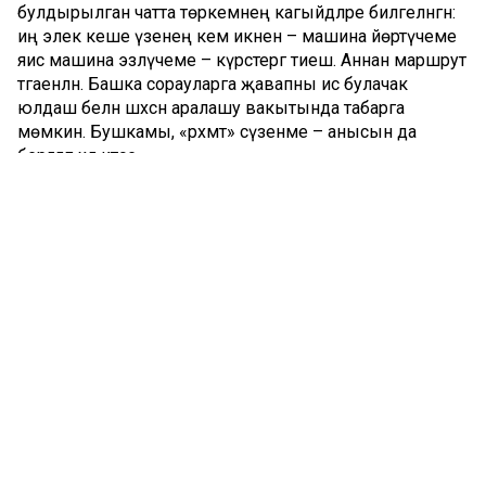
булдырылган чатта төркемнең кагыйдәләре билгеләнгән:
иң элек кеше үзенең кем икәнен – машина йөртүчеме
яисә машина эзләүчеме – күрсәтергә тиеш. Аннан маршрут
тәгаенләнә. Башка сорауларга җавапны исә булачак
юлдаш белән шәхсән аралашу вакытында табарга
мөмкин. Бушкамы, «рәхмәт» сүзенәме – анысын да
бергәләп хәл итәсе.
Руслан исемле берәү көн дә иртәнге 8дән Казанның 10
нчы микрорайоны тирәсеннән «Бакчалар» тукталышына
кадәр йөри икән. Кол Гали, Бертуган Касыймовлар,
Зорге, Даурия урамнарын үтә. Машинасында дүрт урын
буш, димәк, дүрт кешене шушы маршрут буенча
утыртып йөри ала. Автобус бәясенә, ягъни 35 сумга, ди.
Павел исемлесе исә, Биектаудан Казанга кадәр машина
эзлим, дип язган. Көн саен иртәнге 6да китәсе икән.
Мондый хезмәт күрсәтүчегә 100 сум акча да түлим дип
ышандыра.
Юлдаш эзләүчеләр арасында студент халкы да күп. Алар