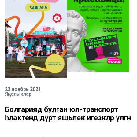
23 ноябрь 2021
Яңалыклар
Болгариядә булган юл-транспорт
һәлакәтендә дүрт яшьлек игезәкләр үлгән