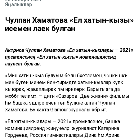
Яңалыклар
Чулпан Хаматова «Ел хатын-кызы»
исеменә лаек булган
Актриса Чулпан Хаматова «Ел хатын-кызлары — 2021»
премиясенең «Ел хатын-кызы» номинациясендә
лауреат булган.
«Мин хатын-кыз булуым белән бәхетлемен, чөнки нәкъ
менә бүген минем әйләнә-тирәмдәге хатын-кызлар күпкә
кыюрак, җаваплырак һәм ирклерәк. Барыгызга да
мәхәббәт телим», — дигән «Сахаров. Две жизни» фильмы
һәм башка эшләре өчен төп бүләкне алган Чулпан
Хаматова. Бу хакта Glamour журналы хәбәр итә.
«Ел хатын-кызлары — 2021» премиясенең башка
номинацияләрендә җиңүчеләр: журналист Катерина
Гордеева, Россия гимнасткалары Дина һәм Арина