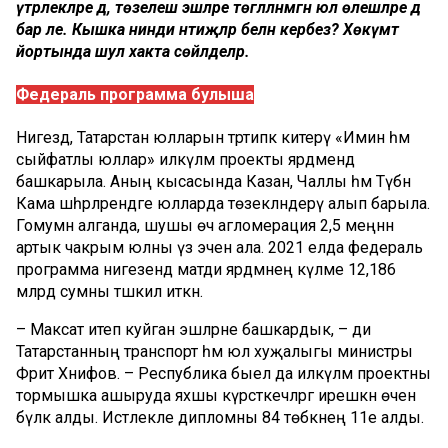
үтәрлекләре дә, төзелеш эшләре төгәлләнмәгән юл өлешләре дә
бар әле. Кышка нинди нәтиҗәләр белән керәбез? Хөкүмәт
йортында шул хакта сөйләделәр.
Федераль программа булыша
Нигездә, Татарстан юлларын тәртипкә китерү «Имин һәм
сыйфатлы юллар» илкүләм проекты ярдәмендә
башкарыла. Аның кысасында Казан, Чаллы һәм Түбән
Кама шәһәрләрендәге юлларда төзекләндерү алып барыла.
Гомумән алганда, шушы өч агломерация 2,5 меңнән
артык чакрым юлны үз эченә ала. 2021 елда федераль
программа нигезендә матди ярдәмнең күләме 12,186
млрд сумны тәшкил иткән.
– Максат итеп куйган эшләрне башкардык, – ди
Татарстанның транспорт һәм юл хуҗалыгы министры
Фәрит Хәнифов. – Республика быел да илкүләм проектны
тормышка ашыруда яхшы күрсәткечләргә ирешкән өчен
бүләк алды. Истәлекле дипломны 84 төбәкнең 11е алды.