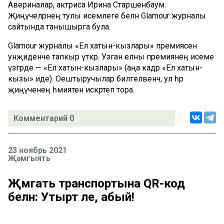
Авериналар, актриса Ирина Старшенбаум.
Җиңүчеләрнең тулы исемлеге белән Glamour журналы
сайтында танышырга була.
Glamour журналы «Ел хатын-кызлары» премиясен
унҗиденче тапкыр үткәрә. Узган елны премиянең исеме
үзгәрде — «Ел хатын-кызлары» (аңа кадәр «Ел хатын-
кызы» иде). Оештыручылар билгеләвенчә, ул һәр
җиңүченең әһәмиятен искәртеп тора.
Комментарий 0
23 ноябрь 2021
Җәмгыять
Җәмәгать транспортына QR-код
белән: Утырт әле, абый!