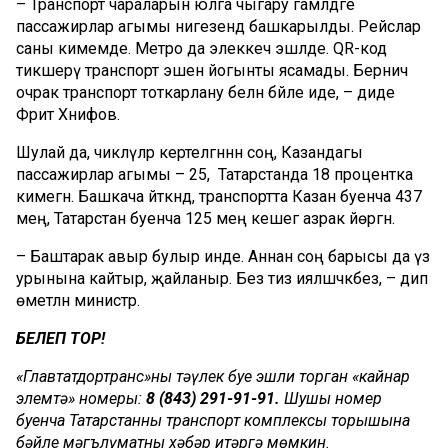
– Транспорт чараларын юлга чыгару гамәлдәге
пассажирлар агымы нигезендә башкарылды. Рейслар
саны кимемәде. Метро да элеккечә эшләде. QR-код
тикшерү транспорт эшенә йогынты ясамады. Берничә
очрак транспорт тоткарлану белән бәйле иде, – диде
Фәрит Хәнифов.
Шулай да, чикләүләр кертелгәннән соң, Казандагы
пассажирлар агымы – 25, ә Татарстанда 18 процентка
кимегән. Башкача әйткәндә, транспортта Казан буенча 437
мең, Татарстан буенча 125 мең кешегә азрак йөргән.
– Баштарак авыр булыр инде. Аннан соң барысы да үз
урынына кайтыр, җайланыр. Без тиз ияләшәчәкбез, – дип
өметләнә министр.
БЕЛЕП ТОР!
«Главтатдортранс»ның тәүлек буе эшли торган «кайнар
элемтә» номеры:
8 (843) 291-91-91.
Шушы номер
буенча Татарстанның транспорт комплексы торышына
бәйле мәгълүматны хәбәр итәргә мөмкин.