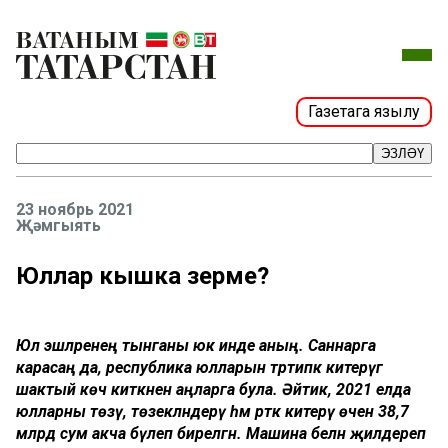
Газетага язылу
ЭЗЛӘҮ
23 ноябрь 2021
Җәмгыять
Юллар кышка әзерме?
Юл эшләренең тынганы юк инде аның. Саннарга
карасаң да, республика юлларын тәртипкә китерүгә
шактый көч киткәнен аңларга була. Әйтик, 2021 елда
юлларны төзү, төзекләндерү һәм рәткә китерү өчен 38,7
млрд сум акча бүлеп бирелгән. Машина белән җилдереп