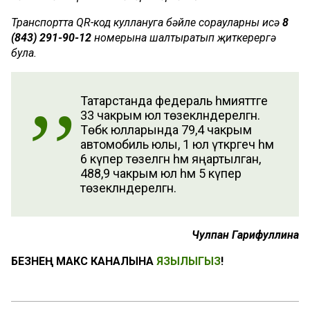
Транспортта QR-код куллануга бәйле сорауларны исә
8
(843) 291-90-12
номерына шалтыратып җиткерергә
була.
Татарстанда федераль әһәмияттәге
33 чакрым юл төзекләндерелгән.
Төбәк юлларында 79,4 чакрым
автомобиль юлы, 1 юл үткәргеч һәм
6 күпер төзелгән һәм яңартылган,
488,9 чакрым юл һәм 5 күпер
төзекләндерелгән.
Чулпан Гарифуллина
БЕЗНЕҢ МАКС КАНАЛЫНА
ЯЗЫЛЫГЫЗ
!