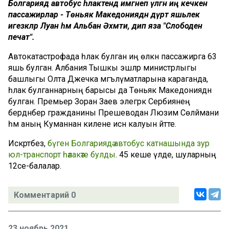
Болгариядә автобус һәлакәтендә имгәнеп үлгән иң кечкенә
пассажирлар - Төньяк Македониядән дүрт яшьлек
игезәкләр Луан һәм Альбан Әхмәти, дип яза "Слободен
печат".
Автокатастрофада һәлак булган иң өлкән пассажирга 63
яшь булган. Албания Тышкы эшләр министрлыгы
башлыгы Олта Джечка мәгълүматларына караганда,
һәлак булганнарның барысы да Төньяк Македониядән
булган. Премьер Зоран Заев элегрәк Сербиянең
бердәнбер гражданины Прешеводан Люзим Сөләймани
һәм аның Куманнан килене исән калуын әйтте.
Искәртәбез,
бүген Болгариядә автобус катнашында зур
юл-транспорт һәлакәте булды
. 45 кеше үлде, шуларның
12се-балалар.
Комментарий 0
23 ноябрь 2021