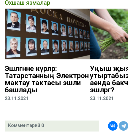
Охшаш язмалар
Эшләгәнне күрәләр:
Уңыш җыяб
Татарстанның Электрон
утыртабыз: 
мактау тактасы эшли
аенда бакчад
башлады
эшләргә?
23.11.2021
23.11.2021
Комментарий 0