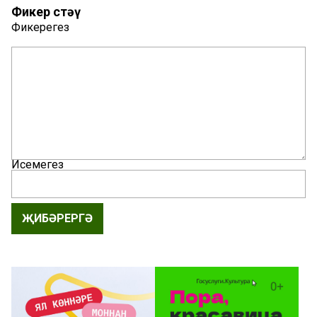
Фикер өстәү
Фикерегез
Исемегез
ҖИБӘРЕРГӘ