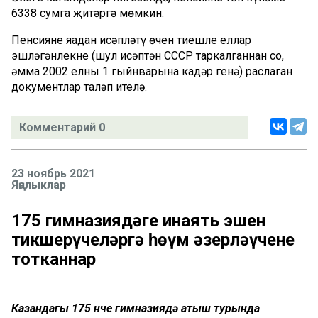
6338 сумга җитәргә мөмкин.
Пенсияне яңадан исәпләтү өчен тиешле еллар
эшләгәнлекне (шул исәптән СССР таркалганнан соң,
әмма 2002 елның 1 гыйнварына кадәр генә) раслаган
документлар таләп ителә.
Комментарий 0
23 ноябрь 2021
Яңалыклар
175 гимназиядәге җинаять эшен
тикшерүчеләргә һөҗүм әзерләүчене
тотканнар
Казандагы 175 нче гимназиядә атыш турында