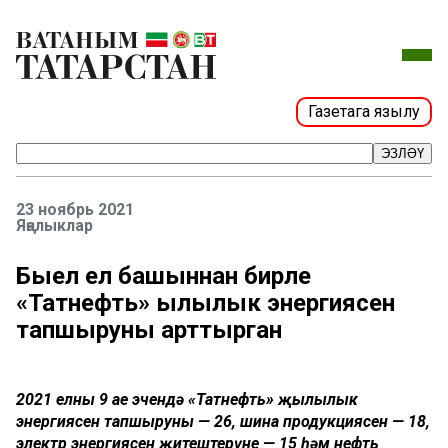
Газетага язылу
ЭЗЛӘҮ
23 ноябрь 2021
Яңалыклар
Быел ел башыннан бирле
«Татнефть» җылылык энергиясен
тапшыруны арттырган
2021 елның 9 ае эчендә «Татнефть» җылылык
энергиясен тапшыруны — 26, шина продукциясен — 18,
электр энергиясен җитештерүне — 15 һәм нефть