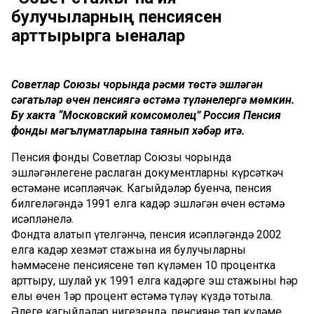
булучыларның пенсиясен
арттырырга җыеналар
Советлар Союзы чорында рәсми төстә эшләгән
сәгатьләр өчен пенсиягә өстәмә түләнелергә мөмкин.
Бу хакта “Московский комсомолец” Россия Пенсия
фонды мәгълүматларына таянып хәбәр итә.
Пенсия фонды Советлар Союзы чорында
эшләгәнлегеңне раслаган документларны күрсәткәч
өстәмәне исәпләячәк. Кагыйдәләр буенча, пенсия
билгеләгәндә 1991 елга кадәр эшләгән өчен өстәмә
исәпләнелә.
Фондта аңлатып үтелгәнчә, пенсия исәпләгәндә 2002
елга кадәр хезмәт стажына ия булучыларның
һәммәсенең пенсиясенең төп күләмен 10 процентка
арттыру, шулай ук 1991 елга кадәрге эш стажының һәр
елы өчен 1әр процент өстәмә түләү күздә тотыла.
Әлеге кагыйдәләр нигезендә, пенсиянең төп күләме