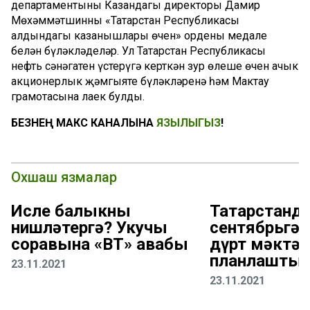
департаментының Казандагы директоры Дамир
Мөхәммәтшинны «Татарстан Республикасы
алдындагы казанышлары өчен» ордены медале
белән бүләкләделәр. Ул Татарстан Республикасы
нефть сәнәгатен үстерүгә керткән зур өлеше өчен ачык
акционерлык җәмгыяте бүләкләренә һәм Мактау
грамотасына лаек булды.
БЕЗНЕҢ МАКС КАНАЛЫНА
ЯЗЫЛЫГЫЗ
!
Охшаш язмалар
Исле балыкны
Татарстанда
нишләтергә? Укучы
сентябрьгә 
соравына «ВТ» җавабы
дүрт мәктәп
планлаштыр
23.11.2021
23.11.2021