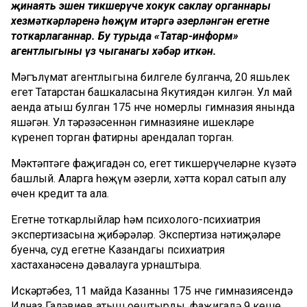
җинаять эшен тикшерүче хокук саклау органнары
хезмәткәрләренә һөҗүм итәргә әзерләнгән егетне
тоткарлаганнар. Бу турыда «Татар-информ»
агентлыгының үз чыганагы хәбәр иткән.
Мәгълүмат агентлыгына билгеле булганча, 20 яшьлек
егет Татарстан башкаласына Якутиядән килгән. Ул май
аенда атыш булган 175 нче номерлы гимназия янында
яшәгән. Ул тәрәзәсеннән гимназиянең ишекләре
күренеп торган фатирны арендалап торган.
Мәктәптәге фаҗигадән соң, егет тикшерүчеләрне күзәтә
башлый. Аларга һөҗүм әзерли, хәтта корал сатып алу
өчен кредит та ала.
Егетне тоткарлыйлар һәм психолого-психиатрия
экспертизасына җибәрәләр. Экспертиза нәтиҗәләре
буенча, суд егетне Казандагы психиатрия
хастаханәсенә дәвалауга урнаштыра.
Искәртәбез, 11 майда Казанның 175 нче гимназиясендә
Илназ Галәвиев атыш оештырды, фаҗигадә 9 кеше