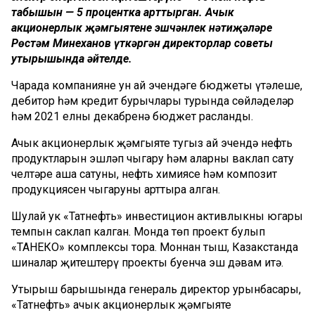
табышын — 5 процентка арттырган. Ачык
акционерлык җәмгыятенең эшчәнлек нәтиҗәләре
Рөстәм Миңнеханов үткәргән директорлар советы
утырышында әйтелде.
Чарада компаниянең ун ай эчендәге бюджеты үтәлеше,
дебитор һәм кредит бурычлары турында сөйләделәр
һәм 2021 елның декабренә бюджет расланды.
Ачык акционерлык җәмгыяте тугыз ай эчендә нефть
продуктларын эшләп чыгару һәм аларны ваклап сату
челтәре аша сатуны, нефть химиясе һәм композит
продукциясен чыгаруны арттыра алган.
Шулай ук «Татнефть» инвестицион активлыкның югары
темпын саклап калган. Монда төп проект булып
«ТАНЕКО» комплексы тора. Моннан тыш, Казакстанда
шиналар җитештерү проекты буенча эш дәвам итә.
Утырыш барышында генераль директор урынбасары,
«Татнефть» ачык акционерлык җәмгыяте