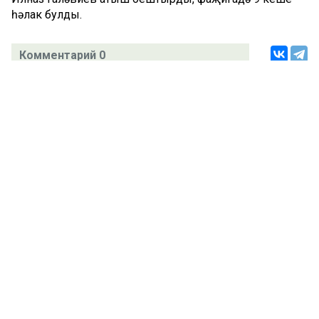
һәлак булды.
Комментарий 0
Татар телендә чыга торган иҗтимагый-сәяси газета.
Гамәлгә куючылар:
ТАТАРСТАН РЕСПУБЛИКАСЫ МИНИСТРЛАР КАБИНЕТЫ АППАРАТЫ,
ТАТАРСТАН РЕСПУБЛИКАСЫ ДӘҮЛӘТ СОВЕТЫ АППАРАТЫ.
Баш мөхәррир ФАЗУЛЛИН ИЛНАЗ ФАИС УЛЫ.
Газета Элемтә, мәгълүмати технологияләр һәм массакүләм
коммуникацияләр өлкәсендә күзәтчелек буенча федераль хезмәтенең