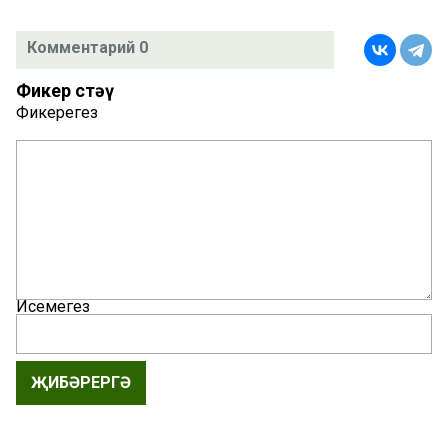
Комментарий 0
Фикер өстәү
Фикерегез
Исемегез
ҖИБӘРЕРГӘ