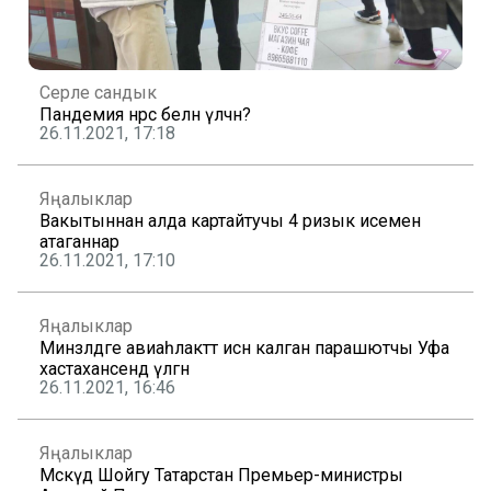
Серле сандык
Пандемия нәрсә белән үлчәнә?
26.11.2021, 17:18
Яңалыклар
Вакытыннан алда картайтучы 4 ризык исемен
атаганнар
26.11.2021, 17:10
Яңалыклар
Минзәләдәге авиаһәлакәттә исән калган парашютчы Уфа
хастаханәсендә үлгән
26.11.2021, 16:46
Яңалыклар
Мәскәүдә Шойгу Татарстан Премьер-министры