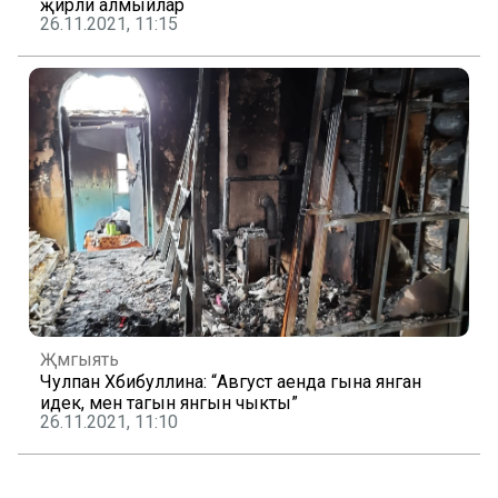
җирли алмыйлар
26.11.2021, 11:15
Җәмгыять
Чулпан Хәбибуллина: “Август аенда гына янган
идек, менә тагын янгын чыкты”
26.11.2021, 11:10