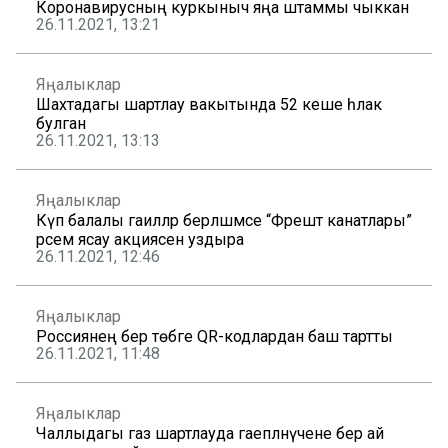
Коронавирусның куркыныч яңа штаммы чыккан
26.11.2021, 13:21
Яңалыклар
Шахтадагы шартлау вакытында 52 кеше һәлак
булган
26.11.2021, 13:13
Яңалыклар
Күп балалы гаиләләр берләшмәсе “Фәрештә канатлары”
рәсем ясау акциясен уздыра
26.11.2021, 12:46
Яңалыклар
Россиянең бер төбәге QR-кодлардан баш тартты
26.11.2021, 11:48
Яңалыклар
Чаллыдагы газ шартлауда гаепләнүчене бер ай