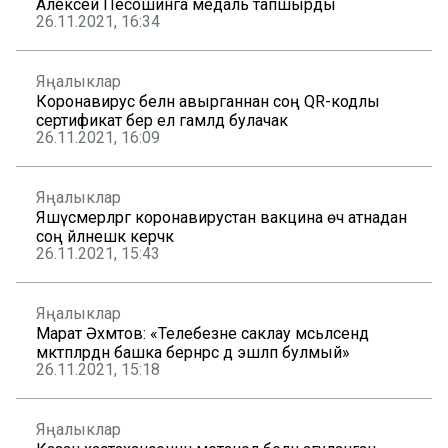
Алексей Песошинга медаль тапшырды
26.11.2021, 16:34
Яңалыклар
Коронавирус белән авырганнан соң QR-кодлы
сертификат бер ел гамәлдә булачак
26.11.2021, 16:09
Яңалыклар
Яшүсмерләргә коронавирустан вакцина өч атнадан
соң әйләнешкә керәчәк
26.11.2021, 15:43
Яңалыклар
Марат Әхмәтов: «Телебезне саклау мәсьәләсендә
мәктәпләрдән башка бернәрсә дә эшләп булмый»
26.11.2021, 15:18
Яңалыклар