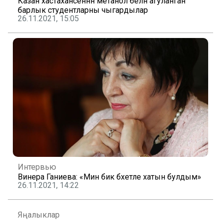
Казан хастаханәсеннән метанол белән агуланган
барлык студентларны чыгардылар
26.11.2021, 15:05
Интервью
Винера Ганиева: «Мин бик бәхетле хатын булдым»
26.11.2021, 14:22
Яңалыклар