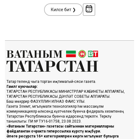
Киләсе бит ❯
Татар телендә чыга торган иҗтимагый-сәяси газета.
Гамәлгә куючылар:
ТАТАРСТАН РЕСПУБЛИКАСЫ МИНИСТРЛАР КАБИНЕТЫ АППАРАТЫ,
ТАТАРСТАН РЕСПУБЛИКАСЫ ДӘҮЛӘТ СОВЕТЫ АППАРАТЫ.
Баш мөхәррир ФАЗУЛЛИН ИЛНАЗ ФАИС УЛЫ.
Газета Элемтә, мәгълүмати технологияләр һәм массакүләм
коммуникацияләр өлкәсендә күзәтчелек буенча федераль хезмәтенең
Татарстан Республикасы буенча идарәсендә теркәлгән. Теркәлү
таныклыгы: ПИ № ТУ16-01758, 23.08.2023.
«Ватаным Татарстан» газетасы сайтыннан материалларны
файдаланган очракта гиперссылка күрсәтү мәҗбүри.
Әлеге ресурста 16+ категорияләренә кергән мәгълүмат булырга