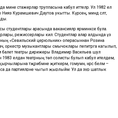
 мине стажерлар труппасына кабул иттеләр. Ул 1982 ел
ияз Курамшевич Даутов укытты. Күрәсең, миндә сәләт,
рды.
ы студентлары арасында вакансияләр ярминкәсе була.
лары, режиссерлары килә. Студентлар алар алдында үз
ининың «Севильский церюльник» операсыннан Розина
ч, оркестр музыкантлары смычоклары пепитрга кагылып,
 һәм балет театры дирижеры Владимир Васильев шул
 1983 елдан театрның төп солисты булып кабул ителдем,
ырчыларына тәҗрибәмне җиткерәм, гомумән, нәрсә беләм –
улса да партияләрне чыгып җырлыйм. Ул да зур шатлык
ул. Киләсе елга сәхнәгә килүемә 40 ел була.
ртия бирелсә дә, кечкенәме ул, зурмы – бертөрле җаваплылык
ргә, дәресләр алырга кирәк. Мин шулай эшләдем. Параллель рәвештә
әҗә – шул хезмәтнең нәтиҗәсе. Актерлык һөнәре
ү белән, икенчесенә алына идем, үземне үстерергә, хезмәт
ңны тонуста тотарга кирәк дигән сүз. Төп рольне башкаручы
н чыгыш ясарга кирәк була, дип чакырганнары да булды.