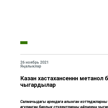
26 ноябрь 2021
Яңалыклар
Казан хастаханәсеннән метанол 
чыгардылар
Салмачыдагы арендага алынган коттеджларның 
агуланган барлык студентларны өйләренә чыга