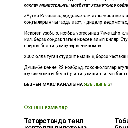
саклау министрлыгы матбугат хезмәтендә сөйл
«Бүген Казанның җиденче хастаханәсеннән метан
соңгыларын чыгардылар», - диделәр ведомство
Искәртеп узабыз, ноябрь уртасында 7нче шәһәр кл
килә, бераз соңрак тагын икесен алып киләләр. Ст
спирты белән агуланулары ачыклана.
2002 елда туган студент кызның берсе хастаханәдә
Дүшәмбе көнне, 22 ноябрьдә, токсикологлар агула
юу сыеклыгы белән бутап агуланган тагын биш с
БЕЗНЕҢ МАКС КАНАЛЫНА
ЯЗЫЛЫГЫЗ
!
Охшаш язмалар
Татарстанда төнлә
Таб
кертелгән пилотсыз
бәрә