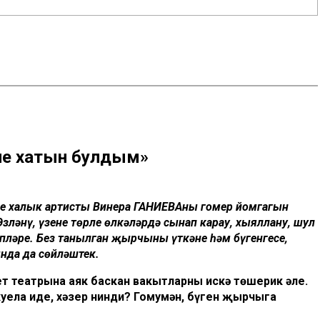
тле хатын булдым»
нең халык артисты Винера ГАНИЕВАның гомер йомгагын
зләнү, үзеңне төрле өлкәләрдә сынап карау, хыяллану, шул
ләре. Без танылган җырчының үткәне һәм бүгенгесе,
нда да сөйләштек.
ет
театрына
аяк
баскан
вакытларны
искә
төшерик
әле
.
куела
иде
,
хәзер
нинди
?
Гомумән
,
бүген
җырчыга