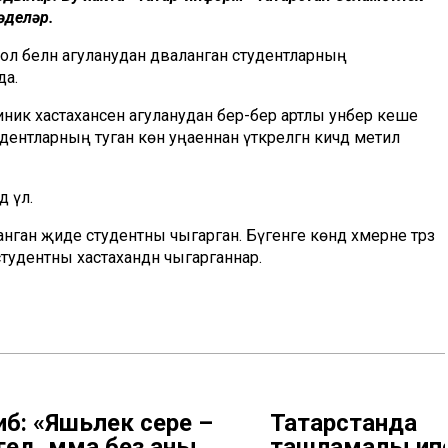
әделәр.
ол белән агуланудан дәваланган студентларның
да.
иник хастаханәсенә агуланудан бер-бер артлы унбер кеше
удентларның туган көн уңаеннан үткәрелгән кичәдә метил
 үлә.
нган җиде студентны чыгарган. Бүгенге көндә хәмерне тәрәзә
тудентны хастаханәдән чыгарганнар.
иб: «Яшьлек сере –
Татарстанда
ңгедә, әмма без аны
ташламалы ип