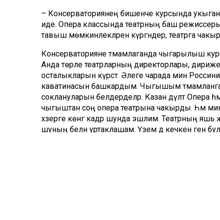
– Консерваториянең бишенче курсында укыганда
иде. Опера классында театрның баш режиссеры Н
тавыш мөмкинлекләрен күргәндер, театрга чакы
Консерваторияне тәмамлаганда чыгарылыш курс
Анда төрле театрларның директорлары, дирижер
осталыкларын күрсәтә. Әлеге чарада мин Росс
каватинасын башкардым. Чыгышым тәмамланга
соклануларын белдерделәр. Казан дәүләт Опера
чыгыштан соң опера театрына чакырды. Һәм мин
хәзерге көнгә кадәр шунда эшлим. Театрның яшь җ
шуның белән уртаклашам. Үзем дә кечкенә генә б
хисләре бүләк итә. Сәхнә – миңа көч бирә торган урын 
Ул вакытта нинди таләпләр дигәндә, нинди генә па
белән карарга, өйрәнергә, хәрәкәттә булырга, эзләне
радиога да җырлар яздырырга йөрдем. Хәзерге дәр
тынгысызлыкны ярата. Бер партияне өйрәнеп бетер
белән яшәргә тырыштым. Бу исә – үзеңне, тавышы
авырып китә икән, көнендә шалтыратып, кич белә