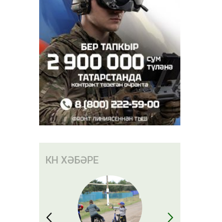
КӨН ХӘБӘРЕ
отека