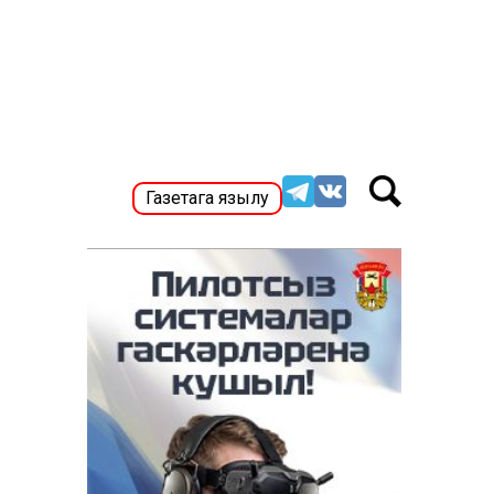
Газетага язылу