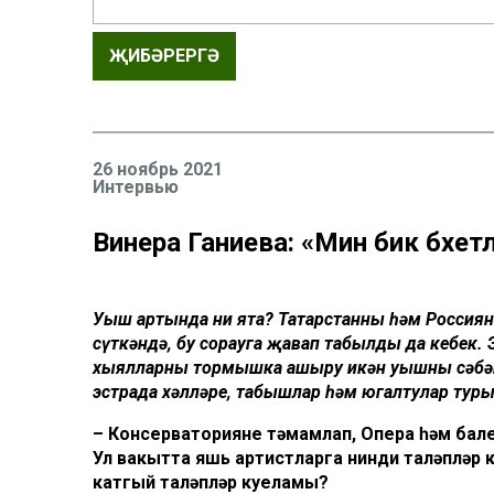
ҖИБӘРЕРГӘ
26 ноябрь 2021
Интервью
Винера Ганиева: «Мин бик бәхе
Уңыш артында ни ята? Татарстанның һәм Россия
сүткәндә, бу сорауга җавап табылды да кебек. Э
хыялларны тормышка ашыру икән уңышның сәбәп
эстрада хәлләре, табышлар һәм югалтулар туры
–
Консерваторияне
тәмамлап
,
Опера
һәм
бал
Ул
вакытта
яшь
артистларга
нинди
таләпләр
катгый
таләпләр
куеламы
?