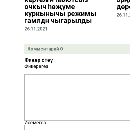
очкыч һөҗүме
дөр
куркынычы режимы
26.11
гамәлдән чыгарылды
26.11.2021
Комментарий 0
Фикер өстәү
Фикерегез
Исемегез