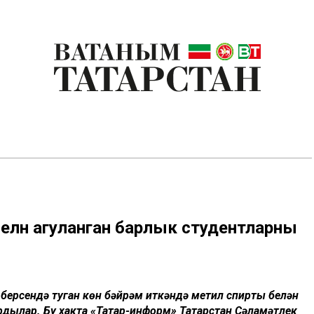
белән агуланган барлык студентларны
берсендә туган көн бәйрәм иткәндә метил спирты белән
рдылар. Бу хакта «Татар-информ» Татарстан Сәламәтлек