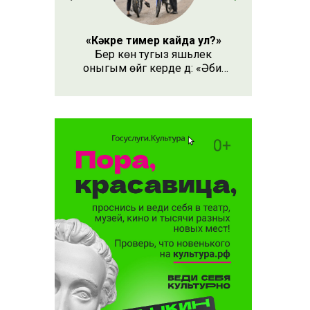
кимегән
«Кәкре тимер кайда ул?»
Бер көн тугыз яшьлек
оныгым өйгә керде дә: «Әби,
безнең кәкре тимер кайда
ул?» – дип сорады.