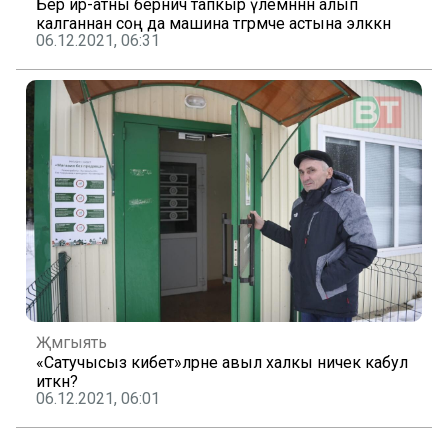
Бер ир-атны берничә тапкыр үлемннән алып
калганнан соң да машина тәгәрмәче астына эләккән
06.12.2021, 06:31
Җәмгыять
«Сатучысыз кибет»ләрне авыл халкы ничек кабул
иткән?
06.12.2021, 06:01