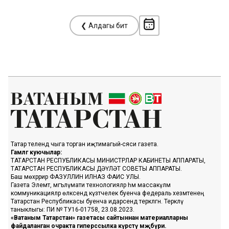
❮ Алдагы бит
Татар телендә чыга торган иҗтимагый-сәяси газета.
Гамәлгә куючылар:
ТАТАРСТАН РЕСПУБЛИКАСЫ МИНИСТРЛАР КАБИНЕТЫ АППАРАТЫ,
ТАТАРСТАН РЕСПУБЛИКАСЫ ДӘҮЛӘТ СОВЕТЫ АППАРАТЫ.
Баш мөхәррир ФАЗУЛЛИН ИЛНАЗ ФАИС УЛЫ.
Газета Элемтә, мәгълүмати технологияләр һәм массакүләм
коммуникацияләр өлкәсендә күзәтчелек буенча федераль хезмәтенең
Татарстан Республикасы буенча идарәсендә теркәлгән. Теркәлү
таныклыгы: ПИ № ТУ16-01758, 23.08.2023.
«Ватаным Татарстан» газетасы сайтыннан материалларны
файдаланган очракта гиперссылка күрсәтү мәҗбүри.