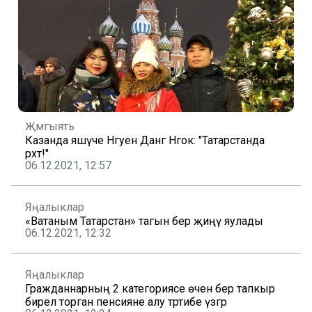
Җәмгыять
Казанда яшәүче Нгуен Данг Нгок: "Татарстанда
рәхәт!"
06.12.2021, 12:57
Яңалыклар
«Ватаным Татарстан» тагын бер җиңү яулады
06.12.2021, 12:32
Яңалыклар
Гражданнарның 2 категориясе өчен бер тапкыр
бирелә торган пенсияне алу тәртибе үзгәрә