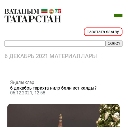
Газетага язылу
ЭЗЛӘҮ
6 ДЕКАБРЬ 2021 МАТЕРИАЛЛАРЫ
Яңалыклар
6 декабрь тарихта ниләр белән истә калды?
06.12.2021, 12:58