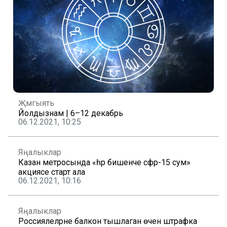
Җәмгыять
Йолдызнамә | 6–12 декабрь
06.12.2021, 10:25
Яңалыклар
Казан метросында «һәр бишенче сәфәр-15 сум»
акциясе старт ала
06.12.2021, 10:16
Яңалыклар
Россиялеләрне балкон тышлаган өчен штрафка