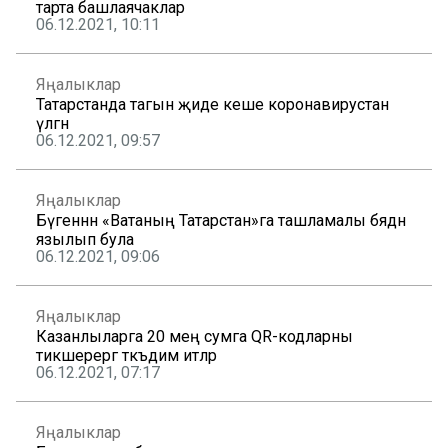
тарта башлаячаклар
06.12.2021, 10:11
Яңалыклар
Татарстанда тагын җиде кеше коронавирустан
үлгән
06.12.2021, 09:57
Яңалыклар
Бүгеннән «Ватаның Татарстан»га ташламалы бәядән
язылып була
06.12.2021, 09:06
Яңалыклар
Казанлыларга 20 мең сумга QR-кодларны
тикшерергә тәкъдим итәләр
06.12.2021, 07:17
Яңалыклар