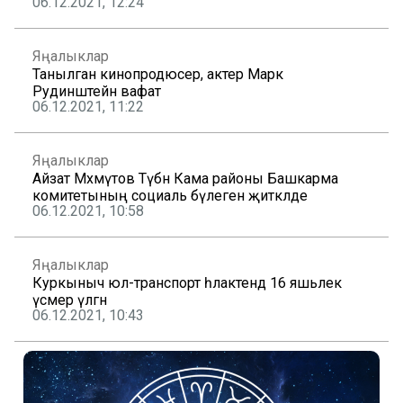
06.12.2021, 12:24
Яңалыклар
Танылган кинопродюсер, актер Марк
Рудинштейн вафат
06.12.2021, 11:22
Яңалыклар
Айзат Мәхмүтов Түбән Кама районы Башкарма
комитетының социаль бүлеген җитәкләде
06.12.2021, 10:58
Яңалыклар
Куркыныч юл-транспорт һәлакәтендә 16 яшьлек
үсмер үлгән
06.12.2021, 10:43