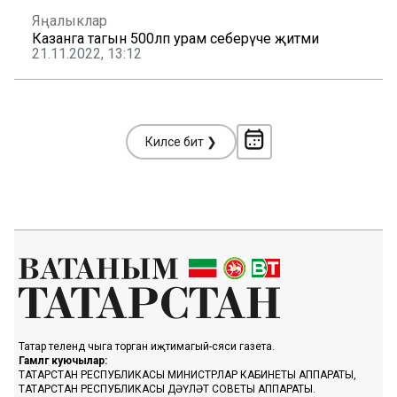
Яңалыклар
Казанга тагын 500ләп урам себерүче җитми
21.11.2022, 13:12
Киләсе бит ❯
Татар телендә чыга торган иҗтимагый-сәяси газета.
Гамәлгә куючылар:
ТАТАРСТАН РЕСПУБЛИКАСЫ МИНИСТРЛАР КАБИНЕТЫ АППАРАТЫ,
ТАТАРСТАН РЕСПУБЛИКАСЫ ДӘҮЛӘТ СОВЕТЫ АППАРАТЫ.