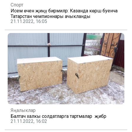
Спорт
Исем өчен җиңү бирмиләр: Казанда көрәш буенча
Татарстан чемпионнары ачыкланды
21.11.2022, 16:05
Яңалыклар
Балтач халкы солдатларга тартмалар җибәрә
21.11.2022, 16:02