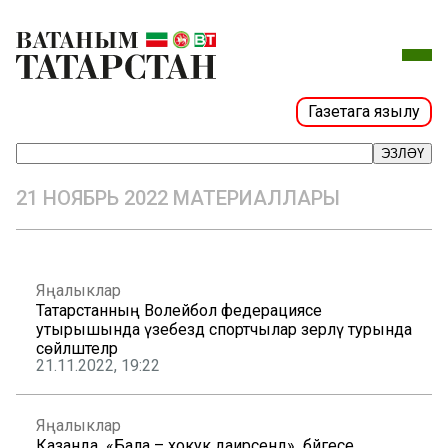
Газетага язылу
ЭЗЛӘҮ
21 НОЯБРЬ 2022 МАТЕРИАЛЛАРЫ
Яңалыклар
Татарстанның Волейбол федерациясе
утырышында үзебездә спортчылар әзерләү турында
сөйләштеләр
21.11.2022, 19:22
Яңалыклар
Казанда «Бала – хокук даирәсендә» бәйгесе