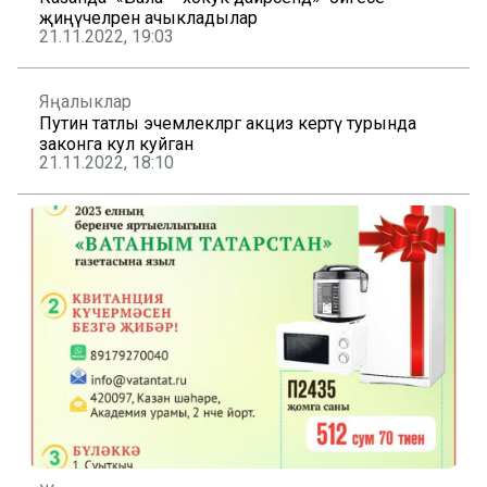
җиңүчеләрен ачыкладылар
21.11.2022, 19:03
Яңалыклар
Путин татлы эчемлекләргә акциз кертү турында
законга кул куйган
21.11.2022, 18:10