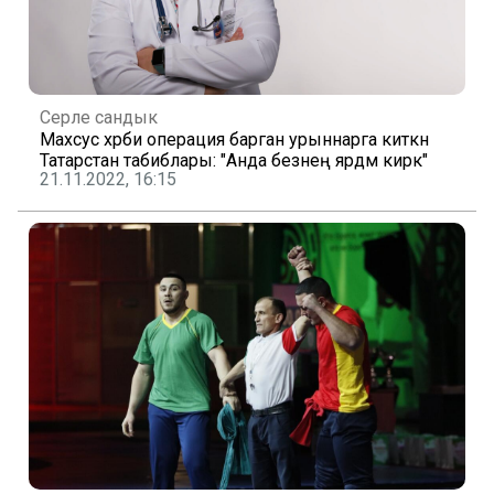
Серле сандык
Махсус хәрби операция барган урыннарга киткән
Татарстан табиблары: "Анда безнең ярдәм кирәк"
21.11.2022, 16:15