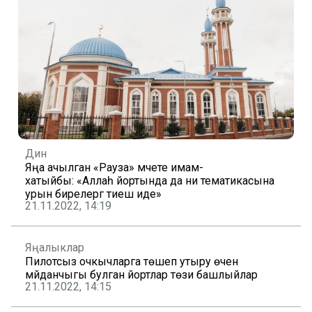
Дин
Яңа ачылган «Рауза» мәчете имам-
хатыйбы: «Аллаһ йортында да әни тематикасына
урын бирелергә тиеш иде»
21.11.2022, 14:19
Яңалыклар
Пилотсыз очкычларга төшеп утыру өчен
мәйданчыгы булган йортлар төзи башлыйлар
21.11.2022, 14:15