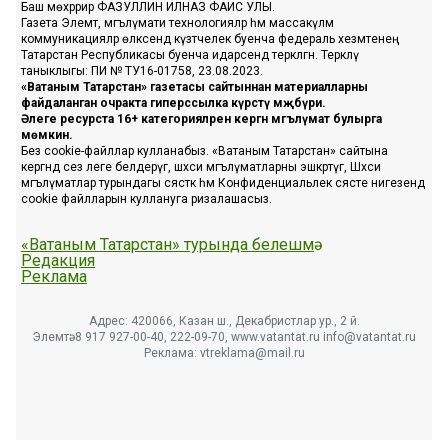
Баш мөхәррир ФАЗУЛЛИН ИЛНАЗ ФАИС УЛЫ.
Газета Элемтә, мәгълүмати технологияләр һәм массакүләм
коммуникацияләр өлкәсендә күзәтчелек буенча федераль хезмәтенең
Татарстан Республикасы буенча идарәсендә теркәлгән. Теркәлү
таныклыгы: ПИ № ТУ16-01758, 23.08.2023.
«Ватаным Татарстан» газетасы сайтыннан материалларны
файдаланган очракта гиперссылка күрсәтү мәҗбүри.
Әлеге ресурста 16+ категорияләренә кергән мәгълүмат булырга
мөмкин.
Без cookie-файллар кулланабыз. «Ватаным Татарстан» сайтына
кергәндә сез әлеге белдерүгә, шәхси мәгълүматларны эшкәртүгә, Шәхси
мәгълүматлар турындагы сәясәткә һәм Конфиденциальлек сәясәте нигезендә
cookie файлларын куллануга ризалашасыз.
«Ватаным Татарстан» турында белешмә
Редакция
Реклама
Адрес: 420066, Казан ш., Декабристлар ур., 2 й.
Элемтә: 8 917 927-00-40, 222-09-70, www.vatantat.ru info@vatantat.ru
Реклама: vtreklama@mail.ru