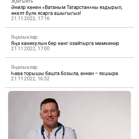
Җәмгыять
Әниләр көненә «Ватаным Татарстан»ны яздырып,
икеләтә бүләк ясарга ашыгыгыз!
21.11.2022, 17:16
Яңалыклар
Яңа каникулын бер көнгә озайтырга мөмкиннәр
21.11.2022, 17:00
Яңалыклар
Һава торышы башта бозыла, аннан – яхшыра
21.11.2022, 16:52