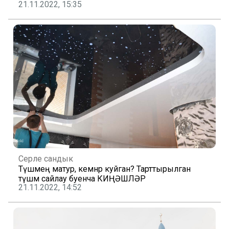
21.11.2022, 15:35
Серле сандык
Түшәмең матур, кемнәр куйган? Тарттырылган
түшәм сайлау буенча КИҢӘШЛӘР
21.11.2022, 14:52