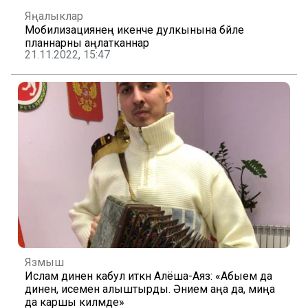
Яңалыклар
Мобилизациянең икенче дулкынына бәйле
планнарны аңлатканнар
21.11.2022, 15:47
Язмыш
Ислам динен кабул иткән Алёша-Аяз: «Абыем да
динен, исемен алыштырды. Әнием аңа да, миңа
да каршы килмәде»